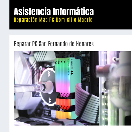
Saltar
Asistencia Informática
al
Reparación Mac PC Domicilio Madrid
contenido
Reparar PC San Fernando de Henares