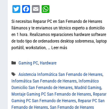
T
Fa
E
W
wi
ce
m
ha
Si necesitas Reparar PC en San Fernando de Henares
tt
bo
ail
ts
llámanos y te enviamos un técnico experto a domicilio
er
ok
A
en 1 hora. Realizamos reparaciones hardware software
pp
de todo tipo de ordenadores desktop sobremesa, laptop
portátil, workstation, …
Leer más
Categorías
Gaming PC
,
Hardware
Etiquetas
Asistencia Informática San Fernando de Henares
,
Informática San Fernando de Henares
,
Informático
Domicilio San Fernando de Henares
,
Madrid Gaming
,
Montaje Gaming PC San Fernando de Henares
,
Reparar
Gaming PC San Fernando de Henares
,
Reparar PC San
Fernando de Henares
,
San Fernando de Henares