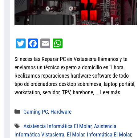
T
Fa
E
W
wi
ce
m
ha
Si necesitas Reparar PC en Vistasierra llámanos y te
tt
bo
ail
ts
enviamos un técnico experto a domicilio en 1 hora.
er
ok
A
Realizamos reparaciones hardware software de todo
pp
tipo de ordenadores desktop sobremesa, laptop portátil,
workstation, servidor, TPV, barebone, …
Leer más
Categorías
Gaming PC
,
Hardware
Etiquetas
Asistencia Informática El Molar
,
Asistencia
Informática Vistasierra
,
El Molar
,
Informática El Molar
,