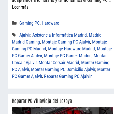
adaptamos a tu horario y te montamos el Gaming PC …
Leer más
Categorías
Gaming PC
,
Hardware
Etiquetas
Ajalvir
,
Asistencia Informática Madrid
,
Madrid
,
Madrid Gaming
,
Montaje Gaming PC Ajalvir
,
Montaje
Gaming PC Madrid
,
Montaje Hardware Madrid
,
Montaje
PC Gamer Ajalvir
,
Montaje PC Gamer Madrid
,
Montar
Corsair Ajalvir
,
Montar Corsair Madrid
,
Montar Gaming
PC Ajalvir
,
Montar Gaming PC Domicilio Ajalvir
,
Montar
PC Gamer Ajalvir
,
Reparar Gaming PC Ajalvir
Reparar PC Villavieja del Lozoya