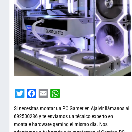
T
Fa
E
W
wi
ce
m
ha
Si necesitas montar un PC Gamer en Ajalvir llámanos al
tt
bo
ail
ts
692500286 y te enviamos un técnico experto en
er
ok
A
montaje hardware gaming el mismo día. Nos
pp