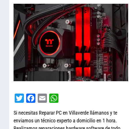
T
Fa
E
W
wi
ce
m
ha
Si necesitas Reparar PC en Villaverde llámanos y te
tt
bo
ail
ts
enviamos un técnico experto a domicilio en 1 hora.
er
ok
A
Realizamos reparaciones hardware software de todo