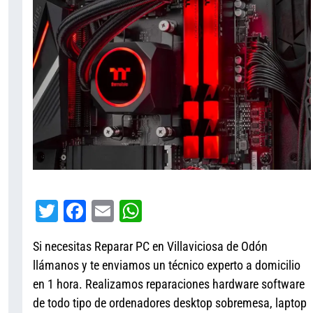
T
Fa
E
W
wi
ce
m
ha
Si necesitas Reparar PC en Villaviciosa de Odón
tt
bo
ail
ts
llámanos y te enviamos un técnico experto a domicilio
er
ok
A
en 1 hora. Realizamos reparaciones hardware software
pp
de todo tipo de ordenadores desktop sobremesa, laptop