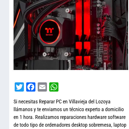
T
Fa
E
W
wi
ce
m
ha
Si necesitas Reparar PC en Villavieja del Lozoya
tt
bo
ail
ts
llámanos y te enviamos un técnico experto a domicilio
er
ok
A
en 1 hora. Realizamos reparaciones hardware software
pp
de todo tipo de ordenadores desktop sobremesa, laptop