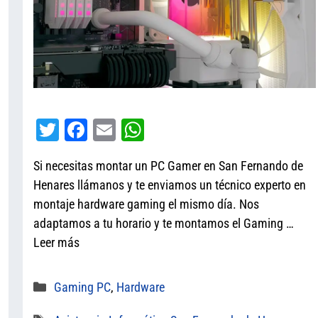
T
Fa
E
W
wi
ce
m
ha
Si necesitas montar un PC Gamer en San Fernando de
tt
bo
ail
ts
Henares llámanos y te enviamos un técnico experto en
er
ok
A
montaje hardware gaming el mismo día. Nos
pp
adaptamos a tu horario y te montamos el Gaming …
Leer más
Categorías
Gaming PC
,
Hardware