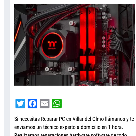
T
Fa
E
W
wi
ce
m
ha
Si necesitas Reparar PC en Villar del Olmo llámanos y te
tt
bo
ail
ts
enviamos un técnico experto a domicilio en 1 hora.
er
ok
A
Realizamos reparaciones hardware software de todo