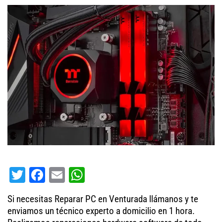
T
Fa
E
W
wi
ce
m
ha
Si necesitas Reparar PC en Venturada llámanos y te
tt
bo
ail
ts
enviamos un técnico experto a domicilio en 1 hora.