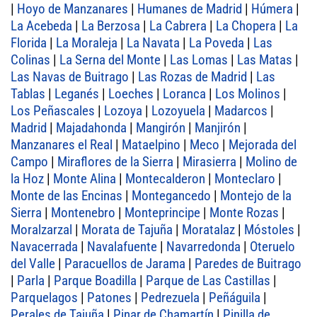
|
Hoyo de Manzanares
|
Humanes de Madrid
|
Húmera
|
La Acebeda
|
La Berzosa
|
La Cabrera
|
La Chopera
|
La
Florida
|
La Moraleja
|
La Navata
|
La Poveda
|
Las
Colinas
|
La Serna del Monte
|
Las Lomas
|
Las Matas
|
Las Navas de Buitrago
|
Las Rozas de Madrid
|
Las
Tablas
|
Leganés
|
Loeches
|
Loranca
|
Los Molinos
|
Los Peñascales
|
Lozoya
|
Lozoyuela
|
Madarcos
|
Madrid
|
Majadahonda
|
Mangirón
|
Manjirón
|
Manzanares el Real
|
Mataelpino
|
Meco
|
Mejorada del
Campo
|
Miraflores de la Sierra
|
Mirasierra
|
Molino de
la Hoz
|
Monte Alina
|
Montecalderon
|
Monteclaro
|
Monte de las Encinas
|
Montegancedo
|
Montejo de la
Sierra
|
Montenebro
|
Monteprincipe
|
Monte Rozas
|
Moralzarzal
|
Morata de Tajuña
|
Moratalaz
|
Móstoles
|
Navacerrada
|
Navalafuente
|
Navarredonda
|
Oteruelo
del Valle
|
Paracuellos de Jarama
|
Paredes de Buitrago
|
Parla
|
Parque Boadilla
|
Parque de Las Castillas
|
Parquelagos
|
Patones
|
Pedrezuela
|
Peñáguila
|
Perales de Tajuña
|
Pinar de Chamartín
|
Pinilla de