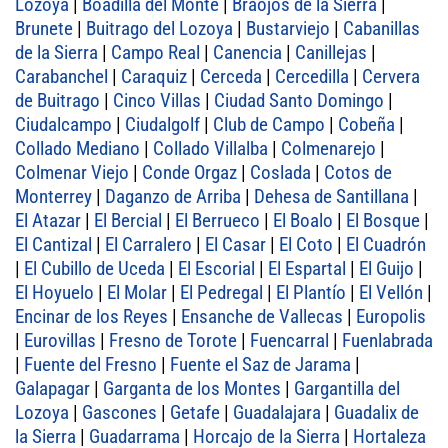
Lozoya
|
Boadilla del Monte
|
Braojos de la Sierra
|
Brunete
|
Buitrago del Lozoya
|
Bustarviejo
|
Cabanillas
de la Sierra
|
Campo Real
|
Canencia
|
Canillejas
|
Carabanchel
|
Caraquiz
|
Cerceda
|
Cercedilla
|
Cervera
de Buitrago
|
Cinco Villas
|
Ciudad Santo Domingo
|
Ciudalcampo
|
Ciudalgolf
|
Club de Campo
|
Cobeña
|
Collado Mediano
|
Collado Villalba
|
Colmenarejo
|
Colmenar Viejo
|
Conde Orgaz
|
Coslada
|
Cotos de
Monterrey
|
Daganzo de Arriba
|
Dehesa de Santillana
|
El Atazar
|
El Bercial
|
El Berrueco
|
El Boalo
|
El Bosque
|
El Cantizal
|
El Carralero
|
El Casar
|
El Coto
|
El Cuadrón
|
El Cubillo de Uceda
|
El Escorial
|
El Espartal
|
El Guijo
|
El Hoyuelo
|
El Molar
|
El Pedregal
|
El Plantío
|
El Vellón
|
Encinar de los Reyes
|
Ensanche de Vallecas
|
Europolis
|
Eurovillas
|
Fresno de Torote
|
Fuencarral
|
Fuenlabrada
|
Fuente del Fresno
|
Fuente el Saz de Jarama
|
Galapagar
|
Garganta de los Montes
|
Gargantilla del
Lozoya
|
Gascones
|
Getafe
|
Guadalajara
|
Guadalix de
la Sierra
|
Guadarrama
|
Horcajo de la Sierra
|
Hortaleza