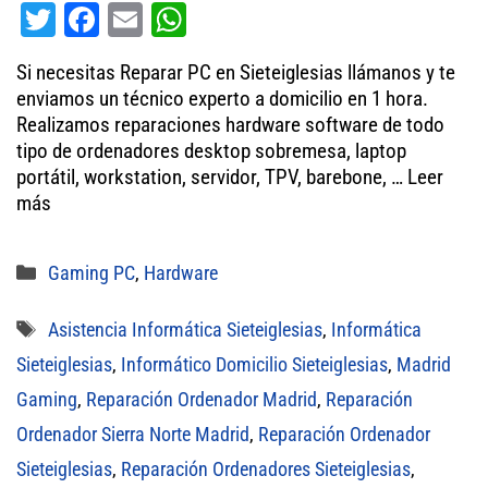
T
Fa
E
W
wi
ce
m
ha
Si necesitas Reparar PC en Sieteiglesias llámanos y te
tt
bo
ail
ts
enviamos un técnico experto a domicilio en 1 hora.
er
ok
A
Realizamos reparaciones hardware software de todo
tipo de ordenadores desktop sobremesa, laptop
pp
portátil, workstation, servidor, TPV, barebone, …
Leer
más
Categorías
Gaming PC
,
Hardware
Etiquetas
Asistencia Informática Sieteiglesias
,
Informática
Sieteiglesias
,
Informático Domicilio Sieteiglesias
,
Madrid
Gaming
,
Reparación Ordenador Madrid
,
Reparación
Ordenador Sierra Norte Madrid
,
Reparación Ordenador
Sieteiglesias
,
Reparación Ordenadores Sieteiglesias
,