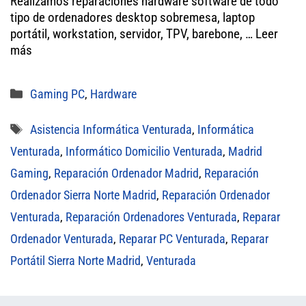
er
ok
A
Realizamos reparaciones hardware software de todo
tipo de ordenadores desktop sobremesa, laptop
pp
portátil, workstation, servidor, TPV, barebone, …
Leer
más
Categorías
Gaming PC
,
Hardware
Etiquetas
Asistencia Informática Venturada
,
Informática
Venturada
,
Informático Domicilio Venturada
,
Madrid
Gaming
,
Reparación Ordenador Madrid
,
Reparación
Ordenador Sierra Norte Madrid
,
Reparación Ordenador
Venturada
,
Reparación Ordenadores Venturada
,
Reparar
Ordenador Venturada
,
Reparar PC Venturada
,
Reparar
Portátil Sierra Norte Madrid
,
Venturada