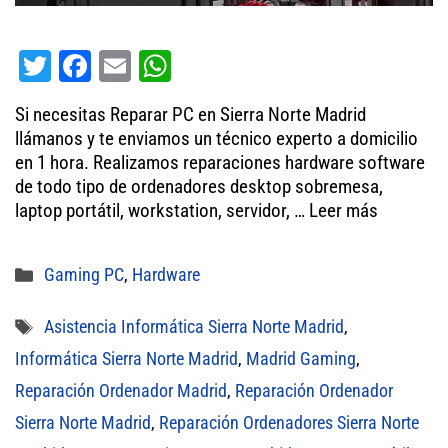
T
Fa
E
W
wi
ce
m
ha
Si necesitas Reparar PC en Sierra Norte Madrid
tt
bo
ail
ts
llámanos y te enviamos un técnico experto a domicilio
er
ok
A
en 1 hora. Realizamos reparaciones hardware software
de todo tipo de ordenadores desktop sobremesa,
pp
laptop portátil, workstation, servidor, …
Leer más
Categorías
Gaming PC
,
Hardware
Etiquetas
Asistencia Informática Sierra Norte Madrid
,
Informática Sierra Norte Madrid
,
Madrid Gaming
,
Reparación Ordenador Madrid
,
Reparación Ordenador
Sierra Norte Madrid
,
Reparación Ordenadores Sierra Norte