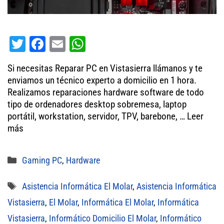
T
Fa
E
W
wi
ce
m
ha
Si necesitas Reparar PC en Vistasierra llámanos y te
tt
bo
ail
ts
enviamos un técnico experto a domicilio en 1 hora.
er
ok
A
Realizamos reparaciones hardware software de todo
tipo de ordenadores desktop sobremesa, laptop
pp
portátil, workstation, servidor, TPV, barebone, …
Leer
más
Categorías
Gaming PC
,
Hardware
Etiquetas
Asistencia Informática El Molar
,
Asistencia Informática
Vistasierra
,
El Molar
,
Informática El Molar
,
Informática
Vistasierra
,
Informático Domicilio El Molar
,
Informático