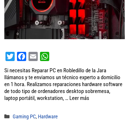
T
Fa
E
W
wi
ce
m
ha
Si necesitas Reparar PC en Robledillo de la Jara
tt
bo
ail
ts
llámanos y te enviamos un técnico experto a domicilio
er
ok
A
en 1 hora. Realizamos reparaciones hardware software
de todo tipo de ordenadores desktop sobremesa,
pp
laptop portátil, workstation, …
Leer más
Categorías
Gaming PC
,
Hardware