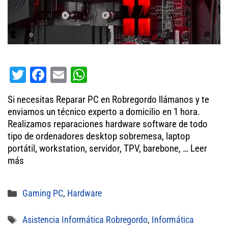
T
Fa
E
W
wi
ce
m
ha
Si necesitas Reparar PC en Robregordo llámanos y te
tt
bo
ail
ts
enviamos un técnico experto a domicilio en 1 hora.
er
ok
A
Realizamos reparaciones hardware software de todo
tipo de ordenadores desktop sobremesa, laptop
pp
portátil, workstation, servidor, TPV, barebone, …
Leer
más
Categorías
Gaming PC
,
Hardware
Etiquetas
Asistencia Informática Robregordo
,
Informática