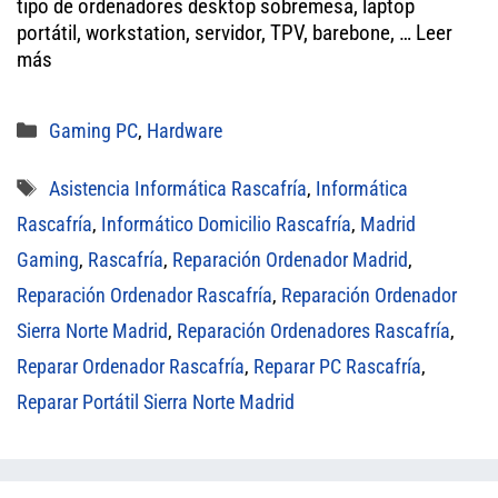
tipo de ordenadores desktop sobremesa, laptop
pp
portátil, workstation, servidor, TPV, barebone, …
Leer
más
Categorías
Gaming PC
,
Hardware
Etiquetas
Asistencia Informática Rascafría
,
Informática
Rascafría
,
Informático Domicilio Rascafría
,
Madrid
Gaming
,
Rascafría
,
Reparación Ordenador Madrid
,
Reparación Ordenador Rascafría
,
Reparación Ordenador
Sierra Norte Madrid
,
Reparación Ordenadores Rascafría
,
Reparar Ordenador Rascafría
,
Reparar PC Rascafría
,
Reparar Portátil Sierra Norte Madrid