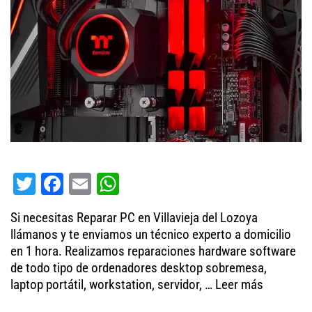
T
Fa
E
W
wi
ce
m
ha
Si necesitas Reparar PC en Villavieja del Lozoya
tt
bo
ail
ts
llámanos y te enviamos un técnico experto a domicilio
er
ok
A
en 1 hora. Realizamos reparaciones hardware software
de todo tipo de ordenadores desktop sobremesa,
pp
laptop portátil, workstation, servidor, …
Leer más