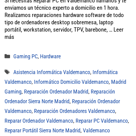
Si necesitas Reparar PC en Valdemanco llámanos y te
tt
bo
ail
ts
enviamos un técnico experto a domicilio en 1 hora.
er
ok
A
Realizamos reparaciones hardware software de todo
tipo de ordenadores desktop sobremesa, laptop
pp
portátil, workstation, servidor, TPV, barebone, …
Leer
más
Categorías
Gaming PC
,
Hardware
Etiquetas
Asistencia Informática Valdemanco
,
Informática
Valdemanco
,
Informático Domicilio Valdemanco
,
Madrid
Gaming
,
Reparación Ordenador Madrid
,
Reparación
Ordenador Sierra Norte Madrid
,
Reparación Ordenador
Valdemanco
,
Reparación Ordenadores Valdemanco
,
Reparar Ordenador Valdemanco
,
Reparar PC Valdemanco
,
Reparar Portátil Sierra Norte Madrid
,
Valdemanco