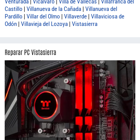
Venturada
|
Vicálvaro
|
Villa de Vallecas
|
Villafranca del
Castillo
|
Villanueva de la Cañada
|
Villanueva del
Pardillo
|
Villar del Olmo
|
Villaverde
|
Villaviciosa de
Odón
|
Villavieja del Lozoya
|
Vistasierra
Reparar PC Vistasierra