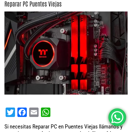
Reparar PC Puentes Viejas
T
Fa
E
W
wi
ce
m
ha
Si necesitas Reparar PC en Puentes Viejas llámanos y
tt
bo
ail
ts