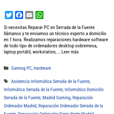
T
Fa
E
W
wi
ce
m
ha
Si necesitas Reparar PC en Serrada de la Fuente
tt
bo
ail
ts
llámanos y te enviamos un técnico experto a domicilio
er
ok
A
en 1 hora. Realizamos reparaciones hardware software
de todo tipo de ordenadores desktop sobremesa,
pp
laptop portátil, workstation, …
Leer más
Categorías
Gaming PC
,
Hardware
Etiquetas
Asistencia Informática Serrada de la Fuente
,
Informática Serrada de la Fuente
,
Informático Domicilio
Serrada de la Fuente
,
Madrid Gaming
,
Reparación
Ordenador Madrid
,
Reparación Ordenador Serrada de la
Fuente
,
Reparación Ordenador Sierra Norte Madrid
,