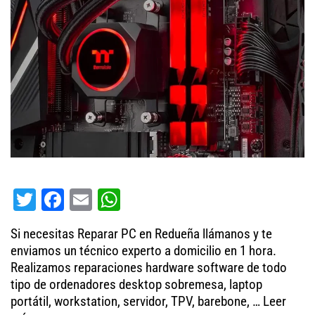
T
Fa
E
W
wi
ce
m
ha
Si necesitas Reparar PC en Redueña llámanos y te
tt
bo
ail
ts
enviamos un técnico experto a domicilio en 1 hora.
er
ok
A
Realizamos reparaciones hardware software de todo
tipo de ordenadores desktop sobremesa, laptop
pp
portátil, workstation, servidor, TPV, barebone, …
Leer