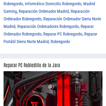
Robregordo
,
Informático Domicilio Robregordo
,
Madrid
Gaming
,
Reparación Ordenador Madrid
,
Reparación
Ordenador Robregordo
,
Reparación Ordenador Sierra Norte
Madrid
,
Reparación Ordenadores Robregordo
,
Reparar
Ordenador Robregordo
,
Reparar PC Robregordo
,
Reparar
Portátil Sierra Norte Madrid
,
Robregordo
Reparar PC Robledillo de la Jara