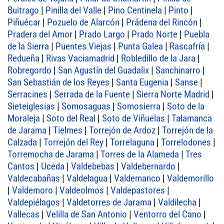
Buitrago
|
Pinilla del Valle
|
Pino Centinela
|
Pinto
|
Piñuécar
|
Pozuelo de Alarcón
|
Prádena del Rincón
|
Pradera del Amor
|
Prado Largo
|
Prado Norte
|
Puebla
de la Sierra
|
Puentes Viejas
|
Punta Galea
|
Rascafría
|
Redueña
|
Rivas Vaciamadrid
|
Robledillo de la Jara
|
Robregordo
|
San Agustín del Guadalix
|
Sanchinarro
|
San Sebastián de los Reyes
|
Santa Eugenia
|
Sanse
|
Serracines
|
Serrada de la Fuente
|
Sierra Norte Madrid
|
Sieteiglesias
|
Somosaguas
|
Somosierra
|
Soto de la
Moraleja
|
Soto del Real
|
Soto de Viñuelas
|
Talamanca
de Jarama
|
Tielmes
|
Torrejón de Ardoz
|
Torrejón de la
Calzada
|
Torrejón del Rey
|
Torrelaguna
|
Torrelodones
|
Torremocha de Jarama
|
Torres de la Alameda
|
Tres
Cantos
|
Uceda
|
Valdebebas
|
Valdebernardo
|
Valdecabañas
|
Valdelagua
|
Valdemanco
|
Valdemorillo
|
Valdemoro
|
Valdeolmos
|
Valdepastores
|
Valdepiélagos
|
Valdetorres de Jarama
|
Valdilecha
|
Vallecas
|
Velilla de San Antonio
|
Ventorro del Cano
|