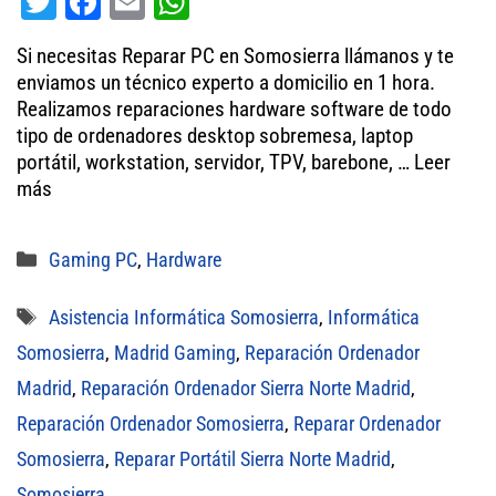
T
Fa
E
W
wi
ce
m
ha
Si necesitas Reparar PC en Somosierra llámanos y te
tt
bo
ail
ts
enviamos un técnico experto a domicilio en 1 hora.
er
ok
A
Realizamos reparaciones hardware software de todo
tipo de ordenadores desktop sobremesa, laptop
pp
portátil, workstation, servidor, TPV, barebone, …
Leer
más
Categorías
Gaming PC
,
Hardware
Etiquetas
Asistencia Informática Somosierra
,
Informática
Somosierra
,
Madrid Gaming
,
Reparación Ordenador
Madrid
,
Reparación Ordenador Sierra Norte Madrid
,
Reparación Ordenador Somosierra
,
Reparar Ordenador
Somosierra
,
Reparar Portátil Sierra Norte Madrid
,
Somosierra