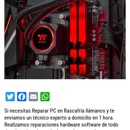
T
Fa
E
W
wi
ce
m
ha
Si necesitas Reparar PC en Rascafría llámanos y te
tt
bo
ail
ts
enviamos un técnico experto a domicilio en 1 hora.
er
ok
A
Realizamos reparaciones hardware software de todo