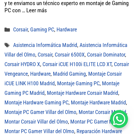
y te enviamos un técnico experto en montaje de Gaming
pp
PC con …
Leer más
Categorías
Corsair
,
Gaming PC
,
Hardware
Etiquetas
Asistencia Informática Madrid
,
Asistencia Informática
Villar del Olmo
,
Corsair
,
Corsair 6500X
,
Corsair Dominator
,
Corsair HYDRO X
,
Corsair iCUE H100i ELITE LCD XT
,
Corsair
Vengeance
,
Hardware
,
Madrid Gaming
,
Montaje Corsair
iCUE LINK H100 Madrid
,
Montaje Gaming PC
,
Montaje
Gaming PC Madrid
,
Montaje Hardware Corsair Madrid
,
Montaje Hardware Gaming PC
,
Montaje Hardware Madrid
,
Montaje PC Gamer Villar del Olmo
,
Montar Corsair Madrid
,
Montar Corsair Villar del Olmo
,
Montar PC Gamer Madrid
,
Montar PC Gamer Villar del Olmo
,
Reparación Hardware