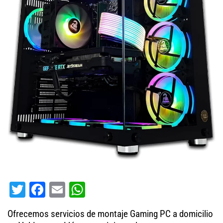
T
Fa
E
W
wi
ce
m
ha
Ofrecemos servicios de montaje Gaming PC a domicilio
tt
bo
ail
ts