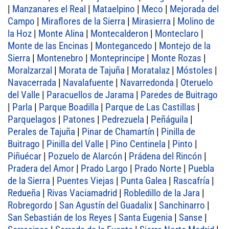
|
Manzanares el Real
|
Mataelpino
|
Meco
|
Mejorada del
Campo
|
Miraflores de la Sierra
|
Mirasierra
|
Molino de
la Hoz
|
Monte Alina
|
Montecalderon
|
Monteclaro
|
Monte de las Encinas
|
Montegancedo
|
Montejo de la
Sierra
|
Montenebro
|
Monteprincipe
|
Monte Rozas
|
Moralzarzal
|
Morata de Tajuña
|
Moratalaz
|
Móstoles
|
Navacerrada
|
Navalafuente
|
Navarredonda
|
Oteruelo
del Valle
|
Paracuellos de Jarama
|
Paredes de Buitrago
|
Parla
|
Parque Boadilla
|
Parque de Las Castillas
|
Parquelagos
|
Patones
|
Pedrezuela
|
Peñáguila
|
Perales de Tajuña
|
Pinar de Chamartín
|
Pinilla de
Buitrago
|
Pinilla del Valle
|
Pino Centinela
|
Pinto
|
Piñuécar
|
Pozuelo de Alarcón
|
Prádena del Rincón
|
Pradera del Amor
|
Prado Largo
|
Prado Norte
|
Puebla
de la Sierra
|
Puentes Viejas
|
Punta Galea
|
Rascafría
|
Redueña
|
Rivas Vaciamadrid
|
Robledillo de la Jara
|
Robregordo
|
San Agustín del Guadalix
|
Sanchinarro
|
San Sebastián de los Reyes
|
Santa Eugenia
|
Sanse
|