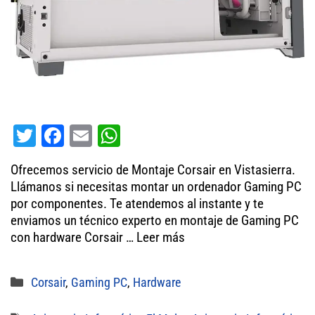
T
Fa
E
W
wi
ce
m
ha
Ofrecemos servicio de Montaje Corsair en Vistasierra.
tt
bo
ail
ts
Llámanos si necesitas montar un ordenador Gaming PC
er
ok
A
por componentes. Te atendemos al instante y te
enviamos un técnico experto en montaje de Gaming PC
pp
con hardware Corsair …
Leer más
Categorías
Corsair
,
Gaming PC
,
Hardware