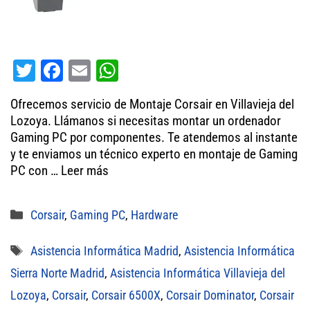
T
Fa
E
W
wi
ce
m
ha
Ofrecemos servicio de Montaje Corsair en Villavieja del
tt
bo
ail
ts
Lozoya. Llámanos si necesitas montar un ordenador
er
ok
A
Gaming PC por componentes. Te atendemos al instante
y te enviamos un técnico experto en montaje de Gaming
pp
PC con …
Leer más
Categorías
Corsair
,
Gaming PC
,
Hardware
Etiquetas
Asistencia Informática Madrid
,
Asistencia Informática
Sierra Norte Madrid
,
Asistencia Informática Villavieja del
Lozoya
,
Corsair
,
Corsair 6500X
,
Corsair Dominator
,
Corsair