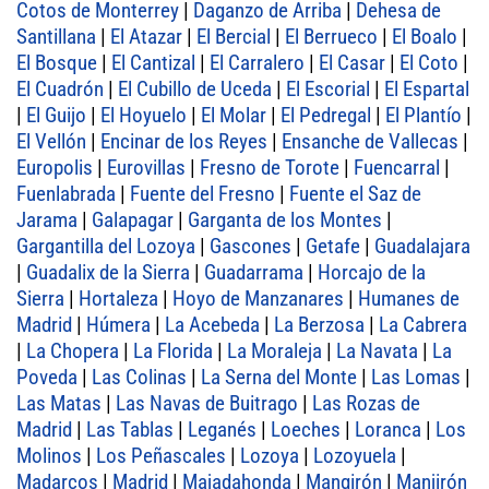
Cotos de Monterrey
|
Daganzo de Arriba
|
Dehesa de
Santillana
|
El Atazar
|
El Bercial
|
El Berrueco
|
El Boalo
|
El Bosque
|
El Cantizal
|
El Carralero
|
El Casar
|
El Coto
|
El Cuadrón
|
El Cubillo de Uceda
|
El Escorial
|
El Espartal
|
El Guijo
|
El Hoyuelo
|
El Molar
|
El Pedregal
|
El Plantío
|
El Vellón
|
Encinar de los Reyes
|
Ensanche de Vallecas
|
Europolis
|
Eurovillas
|
Fresno de Torote
|
Fuencarral
|
Fuenlabrada
|
Fuente del Fresno
|
Fuente el Saz de
Jarama
|
Galapagar
|
Garganta de los Montes
|
Gargantilla del Lozoya
|
Gascones
|
Getafe
|
Guadalajara
|
Guadalix de la Sierra
|
Guadarrama
|
Horcajo de la
Sierra
|
Hortaleza
|
Hoyo de Manzanares
|
Humanes de
Madrid
|
Húmera
|
La Acebeda
|
La Berzosa
|
La Cabrera
|
La Chopera
|
La Florida
|
La Moraleja
|
La Navata
|
La
Poveda
|
Las Colinas
|
La Serna del Monte
|
Las Lomas
|
Las Matas
|
Las Navas de Buitrago
|
Las Rozas de
Madrid
|
Las Tablas
|
Leganés
|
Loeches
|
Loranca
|
Los
Molinos
|
Los Peñascales
|
Lozoya
|
Lozoyuela
|
Madarcos
|
Madrid
|
Majadahonda
|
Mangirón
|
Manjirón