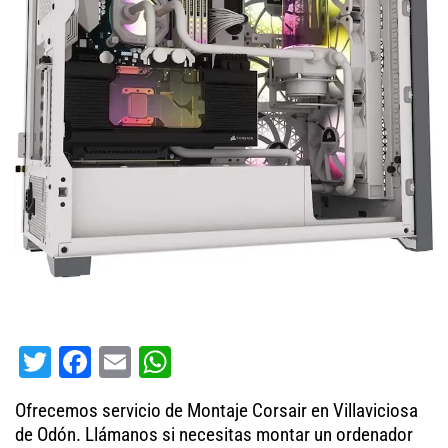
T
Fa
E
W
wi
ce
m
ha
Ofrecemos servicio de Montaje Corsair en Villaviciosa
tt
bo
ail
ts
de Odón. Llámanos si necesitas montar un ordenador