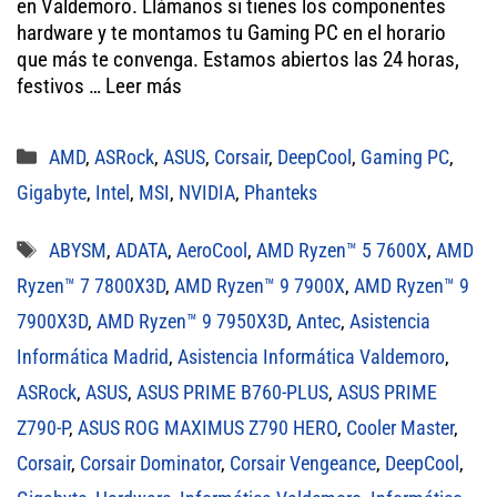
en Valdemoro. Llámanos si tienes los componentes
er
ok
A
hardware y te montamos tu Gaming PC en el horario
que más te convenga. Estamos abiertos las 24 horas,
pp
festivos …
Leer más
Categorías
AMD
,
ASRock
,
ASUS
,
Corsair
,
DeepCool
,
Gaming PC
,
Gigabyte
,
Intel
,
MSI
,
NVIDIA
,
Phanteks
Etiquetas
ABYSM
,
ADATA
,
AeroCool
,
AMD Ryzen™ 5 7600X
,
AMD
Ryzen™ 7 7800X3D
,
AMD Ryzen™ 9 7900X
,
AMD Ryzen™ 9
7900X3D
,
AMD Ryzen™ 9 7950X3D
,
Antec
,
Asistencia
Informática Madrid
,
Asistencia Informática Valdemoro
,
ASRock
,
ASUS
,
ASUS PRIME B760-PLUS
,
ASUS PRIME
Z790-P
,
ASUS ROG MAXIMUS Z790 HERO
,
Cooler Master
,
Corsair
,
Corsair Dominator
,
Corsair Vengeance
,
DeepCool
,