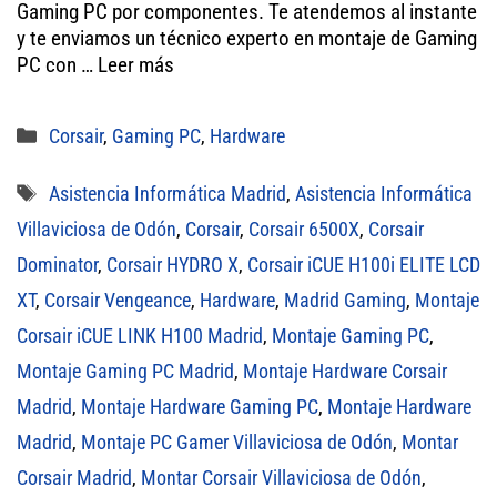
er
ok
A
Gaming PC por componentes. Te atendemos al instante
y te enviamos un técnico experto en montaje de Gaming
pp
PC con …
Leer más
Categorías
Corsair
,
Gaming PC
,
Hardware
Etiquetas
Asistencia Informática Madrid
,
Asistencia Informática
Villaviciosa de Odón
,
Corsair
,
Corsair 6500X
,
Corsair
Dominator
,
Corsair HYDRO X
,
Corsair iCUE H100i ELITE LCD
XT
,
Corsair Vengeance
,
Hardware
,
Madrid Gaming
,
Montaje
Corsair iCUE LINK H100 Madrid
,
Montaje Gaming PC
,
Montaje Gaming PC Madrid
,
Montaje Hardware Corsair
Madrid
,
Montaje Hardware Gaming PC
,
Montaje Hardware
Madrid
,
Montaje PC Gamer Villaviciosa de Odón
,
Montar
Corsair Madrid
,
Montar Corsair Villaviciosa de Odón
,