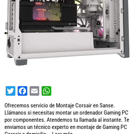
T
Fa
E
W
wi
ce
m
ha
Ofrecemos servicio de Montaje Corsair en Sanse.
tt
bo
ail
ts
Llámanos si necesitas montar un ordenador Gaming PC
er
ok
A
por componentes. Atendemos tu llamada al instante. Te
enviamos un técnico experto en montaje de Gaming PC
pp