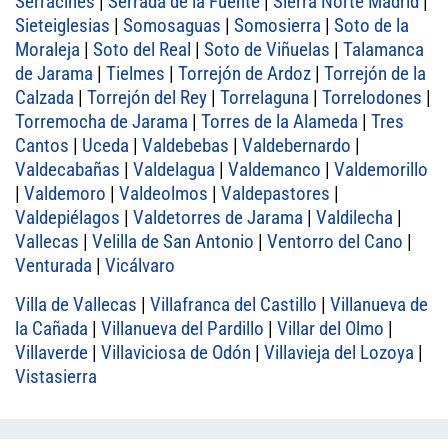
Serracines
|
Serrada de la Fuente
|
Sierra Norte Madrid
|
Sieteiglesias
|
Somosaguas
|
Somosierra
|
Soto de la
Moraleja
|
Soto del Real
|
Soto de Viñuelas
|
Talamanca
de Jarama
|
Tielmes
|
Torrejón de Ardoz
|
Torrejón de la
Calzada
|
Torrejón del Rey
|
Torrelaguna
|
Torrelodones
|
Torremocha de Jarama
|
Torres de la Alameda
|
Tres
Cantos
|
Uceda
|
Valdebebas
|
Valdebernardo
|
Valdecabañas
|
Valdelagua
|
Valdemanco
|
Valdemorillo
|
Valdemoro
|
Valdeolmos
|
Valdepastores
|
Valdepiélagos
|
Valdetorres de Jarama
|
Valdilecha
|
Vallecas
|
Velilla de San Antonio
|
Ventorro del Cano
|
Venturada
|
Vicálvaro
Villa de Vallecas
|
Villafranca del Castillo
|
Villanueva de
la Cañada
|
Villanueva del Pardillo
|
Villar del Olmo
|
Villaverde
|
Villaviciosa de Odón
|
Villavieja del Lozoya
|
Vistasierra