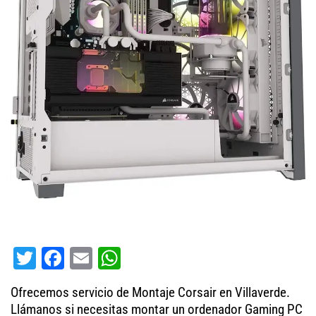
T
Fa
E
W
wi
ce
m
ha
Ofrecemos servicio de Montaje Corsair en Villaverde.
tt
bo
ail
ts
Llámanos si necesitas montar un ordenador Gaming PC