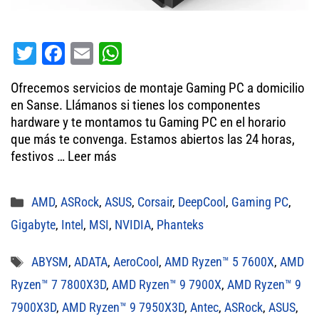
T
Fa
E
W
wi
ce
m
ha
Ofrecemos servicios de montaje Gaming PC a domicilio
tt
bo
ail
ts
en Sanse. Llámanos si tienes los componentes
er
ok
A
hardware y te montamos tu Gaming PC en el horario
que más te convenga. Estamos abiertos las 24 horas,
pp
festivos …
Leer más
Categorías
AMD
,
ASRock
,
ASUS
,
Corsair
,
DeepCool
,
Gaming PC
,
Gigabyte
,
Intel
,
MSI
,
NVIDIA
,
Phanteks
Etiquetas
ABYSM
,
ADATA
,
AeroCool
,
AMD Ryzen™ 5 7600X
,
AMD
Ryzen™ 7 7800X3D
,
AMD Ryzen™ 9 7900X
,
AMD Ryzen™ 9
7900X3D
,
AMD Ryzen™ 9 7950X3D
,
Antec
,
ASRock
,
ASUS
,