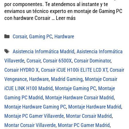
er
ok
A
por componentes. Te atendemos al instante y te
enviamos un técnico experto en montaje de Gaming PC
pp
con hardware Corsair …
Leer más
Categorías
Corsair
,
Gaming PC
,
Hardware
Etiquetas
Asistencia Informática Madrid
,
Asistencia Informática
Villaverde
,
Corsair
,
Corsair 6500X
,
Corsair Dominator
,
Corsair HYDRO X
,
Corsair iCUE H100i ELITE LCD XT
,
Corsair
Vengeance
,
Hardware
,
Madrid Gaming
,
Montaje Corsair
iCUE LINK H100 Madrid
,
Montaje Gaming PC
,
Montaje
Gaming PC Madrid
,
Montaje Hardware Corsair Madrid
,
Montaje Hardware Gaming PC
,
Montaje Hardware Madrid
,
Montaje PC Gamer Villaverde
,
Montar Corsair Madrid
,
Montar Corsair Villaverde
,
Montar PC Gamer Madrid
,