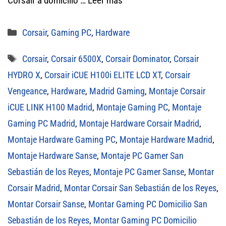
Corsair a domicilio …
Leer más
Categorías
Corsair
,
Gaming PC
,
Hardware
Etiquetas
Corsair
,
Corsair 6500X
,
Corsair Dominator
,
Corsair
HYDRO X
,
Corsair iCUE H100i ELITE LCD XT
,
Corsair
Vengeance
,
Hardware
,
Madrid Gaming
,
Montaje Corsair
iCUE LINK H100 Madrid
,
Montaje Gaming PC
,
Montaje
Gaming PC Madrid
,
Montaje Hardware Corsair Madrid
,
Montaje Hardware Gaming PC
,
Montaje Hardware Madrid
,
Montaje Hardware Sanse
,
Montaje PC Gamer San
Sebastián de los Reyes
,
Montaje PC Gamer Sanse
,
Montar
Corsair Madrid
,
Montar Corsair San Sebastián de los Reyes
,
Montar Corsair Sanse
,
Montar Gaming PC Domicilio San
Sebastián de los Reyes
,
Montar Gaming PC Domicilio