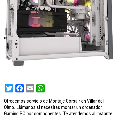
T
Fa
E
W
wi
ce
m
ha
Ofrecemos servicio de Montaje Corsair en Villar del
tt
bo
ail
ts
Olmo. Llámanos si necesitas montar un ordenador
er
ok
A
Gaming PC por componentes. Te atendemos al instante