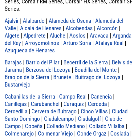
Series, Corsair RM Series, Corsair HX Series, Corsair SF
Series.
Ajalvir
|
Alalpardo
|
Alameda de Osuna
|
Alameda del
Valle
|
Alcalá de Henares
|
Alcobendas
|
Alcorcón
|
Algete
|
Alpedrete
|
Aluche
|
Aoslos
|
Aravaca
|
Arganda
del Rey
|
Arroyomolinos
|
Arturo Soria
|
Atalaya Real
|
Azuqueca de Henares
Barajas
|
Barrio del Pilar
|
Becerril de la Sierra
|
Belvis de
Jarama
|
Berzosa del Lozoya
|
Boadilla del Monte
|
Braojos de la Sierra
|
Brunete
|
Buitrago del Lozoya
|
Bustarviejo
Cabanillas de la Sierra
|
Campo Real
|
Canencia
|
Canillejas
|
Carabanchel
|
Caraquiz
|
Cerceda
|
Cercedilla
|
Cervera de Buitrago
|
Cinco Villas
|
Ciudad
Santo Domingo
|
Ciudalcampo
|
Ciudalgolf
|
Club de
Campo
|
Cobeña
|
Collado Mediano
|
Collado Villalba
|
Colmenarejo
|
Colmenar Viejo
|
Conde Orgaz
|
Coslada
|