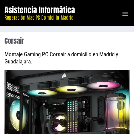
Saltar
Asistencia Informática
M
al
Reparación Mac PC Domicilio Madrid
contenido
Corsair
Montaje Gaming PC Corsair a domicilio en Madrid y
Guadalajara.