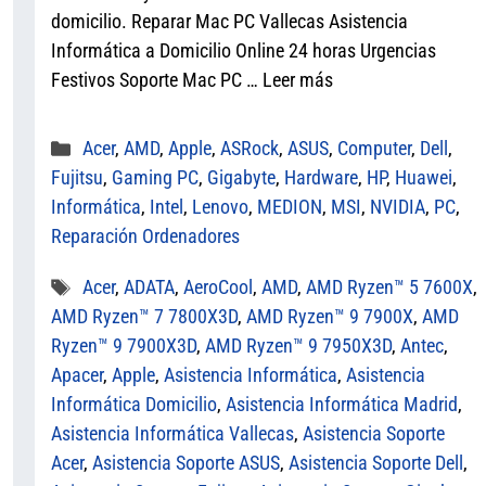
er
ok
A
domicilio. Reparar Mac PC Vallecas Asistencia
pp
Informática a Domicilio Online 24 horas Urgencias
Festivos Soporte Mac PC …
Leer más
Categorías
Acer
,
AMD
,
Apple
,
ASRock
,
ASUS
,
Computer
,
Dell
,
Fujitsu
,
Gaming PC
,
Gigabyte
,
Hardware
,
HP
,
Huawei
,
Informática
,
Intel
,
Lenovo
,
MEDION
,
MSI
,
NVIDIA
,
PC
,
Reparación Ordenadores
Etiquetas
Acer
,
ADATA
,
AeroCool
,
AMD
,
AMD Ryzen™ 5 7600X
,
AMD Ryzen™ 7 7800X3D
,
AMD Ryzen™ 9 7900X
,
AMD
Ryzen™ 9 7900X3D
,
AMD Ryzen™ 9 7950X3D
,
Antec
,
Apacer
,
Apple
,
Asistencia Informática
,
Asistencia
Informática Domicilio
,
Asistencia Informática Madrid
,
Asistencia Informática Vallecas
,
Asistencia Soporte
Acer
,
Asistencia Soporte ASUS
,
Asistencia Soporte Dell
,