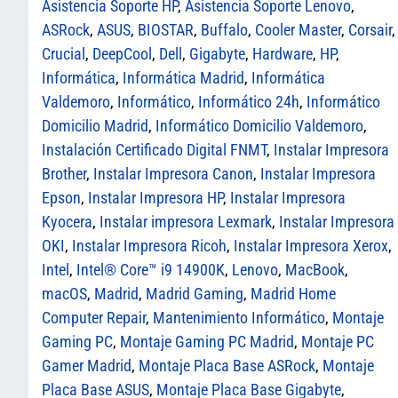
Asistencia Soporte HP
,
Asistencia Soporte Lenovo
,
ASRock
,
ASUS
,
BIOSTAR
,
Buffalo
,
Cooler Master
,
Corsair
,
Crucial
,
DeepCool
,
Dell
,
Gigabyte
,
Hardware
,
HP
,
Informática
,
Informática Madrid
,
Informática
Valdemoro
,
Informático
,
Informático 24h
,
Informático
Domicilio Madrid
,
Informático Domicilio Valdemoro
,
Instalación Certificado Digital FNMT
,
Instalar Impresora
Brother
,
Instalar Impresora Canon
,
Instalar Impresora
Epson
,
Instalar Impresora HP
,
Instalar Impresora
Kyocera
,
Instalar impresora Lexmark
,
Instalar Impresora
OKI
,
Instalar Impresora Ricoh
,
Instalar Impresora Xerox
,
Intel
,
Intel® Core™ i9 14900K
,
Lenovo
,
MacBook
,
macOS
,
Madrid
,
Madrid Gaming
,
Madrid Home
Computer Repair
,
Mantenimiento Informático
,
Montaje
Gaming PC
,
Montaje Gaming PC Madrid
,
Montaje PC
Gamer Madrid
,
Montaje Placa Base ASRock
,
Montaje
Placa Base ASUS
,
Montaje Placa Base Gigabyte
,