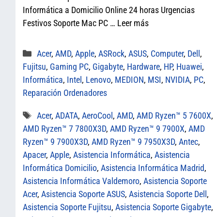
pp
Informática a Domicilio Online 24 horas Urgencias
Festivos Soporte Mac PC …
Leer más
Categorías
Acer
,
AMD
,
Apple
,
ASRock
,
ASUS
,
Computer
,
Dell
,
Fujitsu
,
Gaming PC
,
Gigabyte
,
Hardware
,
HP
,
Huawei
,
Informática
,
Intel
,
Lenovo
,
MEDION
,
MSI
,
NVIDIA
,
PC
,
Reparación Ordenadores
Etiquetas
Acer
,
ADATA
,
AeroCool
,
AMD
,
AMD Ryzen™ 5 7600X
,
AMD Ryzen™ 7 7800X3D
,
AMD Ryzen™ 9 7900X
,
AMD
Ryzen™ 9 7900X3D
,
AMD Ryzen™ 9 7950X3D
,
Antec
,
Apacer
,
Apple
,
Asistencia Informática
,
Asistencia
Informática Domicilio
,
Asistencia Informática Madrid
,
Asistencia Informática Valdemoro
,
Asistencia Soporte
Acer
,
Asistencia Soporte ASUS
,
Asistencia Soporte Dell
,
Asistencia Soporte Fujitsu
,
Asistencia Soporte Gigabyte
,