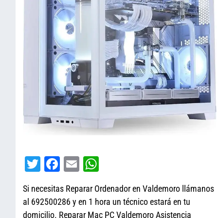
T
Fa
E
W
wi
ce
m
ha
Si necesitas Reparar Ordenador en Valdemoro llámanos
tt
bo
ail
ts
al 692500286 y en 1 hora un técnico estará en tu
er
ok
A
domicilio. Reparar Mac PC Valdemoro Asistencia