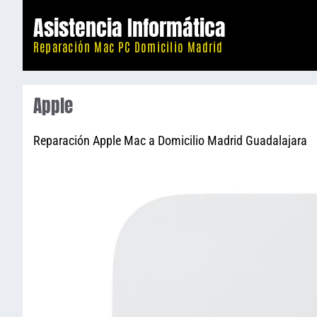
Saltar
Asistencia Informática
al
Reparación Mac PC Domicilio Madrid
contenido
Apple
Reparación Apple Mac a Domicilio Madrid Guadalajara