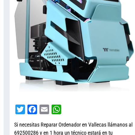
T
Fa
E
W
wi
ce
m
ha
Si necesitas Reparar Ordenador en Vallecas llámanos al
tt
bo
ail
ts
692500286 y en 1 hora un técnico estará en tu