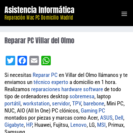
Saltar
Asistencia Informática
M
al
Reparación Mac PC Domicilio Madrid
contenido
Reparar PC Villar del Olmo
T
Fa
E
W
wi
ce
m
ha
Si necesitas
Reparar PC
en Villar del Olmo llámanos y te
tt
bo
ail
ts
enviamos un
técnico experto
a domicilio en 1 hora.
er
ok
A
Realizamos
reparaciones
hardware
software
de todo
tipo de ordenadores desktop
pp
sobremesa
, laptop
portátil
,
workstation
,
servidor
,
TPV
,
barebone
, Mini PC,
NUC, AIO (All In One) PC clónicos,
Gaming PC
montados por piezas y marcas como Acer,
ASUS
,
Dell
,
Gigabyte
,
HP
, Huawei, Fujitsu,
Lenovo
, LG,
MSI
, Primux,
Samsung.