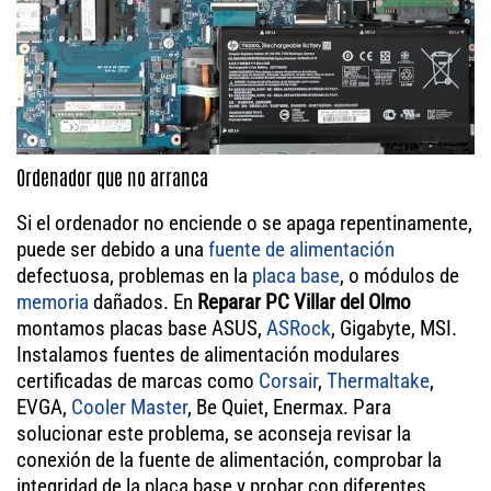
Ordenador que no arranca
Si el ordenador no enciende o se apaga repentinamente,
puede ser debido a una
fuente de alimentación
defectuosa, problemas en la
placa base
, o módulos de
memoria
dañados. En
Reparar PC Villar del Olmo
montamos placas base ASUS,
ASRock
, Gigabyte, MSI.
Instalamos fuentes de alimentación modulares
certificadas de marcas como
Corsair
,
Thermaltake
,
EVGA,
Cooler Master
, Be Quiet, Enermax. Para
solucionar este problema, se aconseja revisar la
conexión de la fuente de alimentación, comprobar la
integridad de la placa base y probar con diferentes