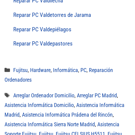
Reparar PC Valdilecha
Reparar PC Valdetorres de Jarama
Reparar PC Valdepiélagos
Reparar PC Valdepastores
Categorías
Fujitsu
,
Hardware
,
Informática
,
PC
,
Reparación
Ordenadores
Etiquetas
Arreglar Ordenador Domicilio
,
Arreglar PC Madrid
,
Asistencia Informática Domicilio
,
Asistencia Informática
Madrid
,
Asistencia Informática Prádena del Rincón
,
Asistencia Informática Sierra Norte Madrid
,
Asistencia
Soporte Fujitsu
,
Fujitsu
,
Fujitsu CELSIUS H5511
,
Fujitsu