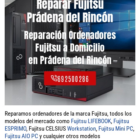
Reparar Fujitsu
Prádena del Rincón
Reparación Ordenadores
Fujitsu a Domicilio
en Prádena del Rincón
692500286
Reparamos ordenadores de la marca Fujitsu, todos los
modelos del mercado como
Fujitsu LIFEBOOK
,
Fujitsu
ESPRIMO
, Fujitsu CELSIUS
Workstation
,
Fujitsu Mini PC
,
Fujitsu AIO PC
y cualquier otros modelos