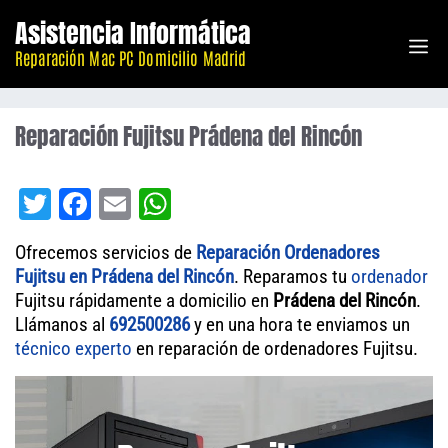
Saltar
Asistencia Informática
M
al
Reparación Mac PC Domicilio Madrid
contenido
Reparación Fujitsu Prádena del Rincón
T
Fa
E
W
wi
ce
m
ha
Ofrecemos servicios de
Reparación Ordenadores
tt
bo
ail
ts
Fujitsu en Prádena del Rincón
. Reparamos tu
ordenador
er
ok
A
Fujitsu rápidamente a domicilio en
Prádena del Rincón
.
Llámanos al
692500286
pp
y en una hora te enviamos un
técnico experto
en reparación de ordenadores Fujitsu.