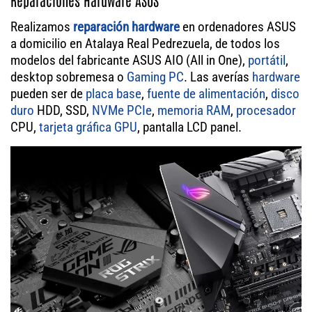
Reparaciones Hardware ASUS
Realizamos
reparación hardware
en ordenadores ASUS
a domicilio en Atalaya Real Pedrezuela, de todos los
modelos del fabricante ASUS AIO (All in One),
portátil
,
desktop sobremesa o
Gaming PC
. Las averías
hardware
pueden ser de
placa base
,
fuente de alimentación
,
disco
duro
HDD, SSD,
NVMe PCIe
,
memoria RAM
,
procesador
CPU,
tarjeta gráfica GPU
, pantalla LCD panel.