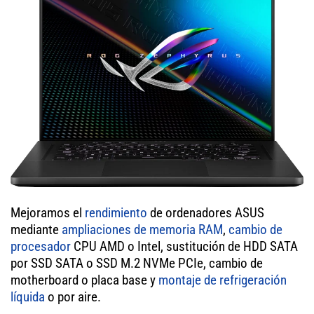
Mejoramos el
rendimiento
de ordenadores ASUS
mediante
ampliaciones de memoria RAM
,
cambio de
procesador
CPU AMD o Intel, sustitución de HDD SATA
por SSD SATA o SSD M.2 NVMe PCIe, cambio de
motherboard o placa base y
montaje de refrigeración
líquida
o por aire.