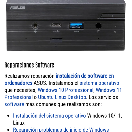
Reparaciones Software
Realizamos reparación
instalación de software en
ordenadores
ASUS. Instalamos el
sistema operativo
que necesites,
Windows 10 Professional
,
Windows 11
Professional
o
Ubuntu Linux Desktop
. Los servicios
software
más comunes que realizamos son:
Instalación del sistema operativo
Windows 10/11,
Linux
Reparación problemas de inicio de Windows