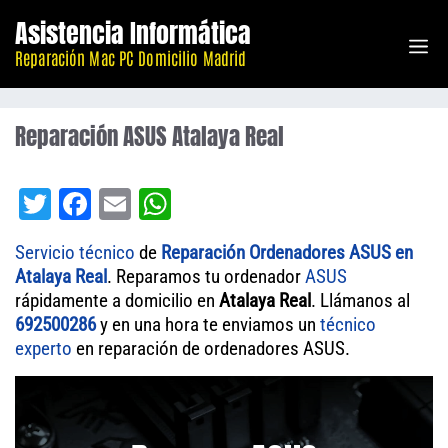
Saltar
Asistencia Informática
M
al
Reparación Mac PC Domicilio Madrid
contenido
Reparación ASUS Atalaya Real
T
Fa
E
W
wi
ce
m
ha
Servicio técnico
de
Reparación Ordenadores ASUS en
tt
bo
ail
ts
Atalaya Real
. Reparamos tu ordenador
ASUS
er
ok
A
rápidamente a domicilio en
Atalaya Real
. Llámanos al
692500286
y en una hora te enviamos un
pp
técnico
experto
en reparación de ordenadores ASUS.