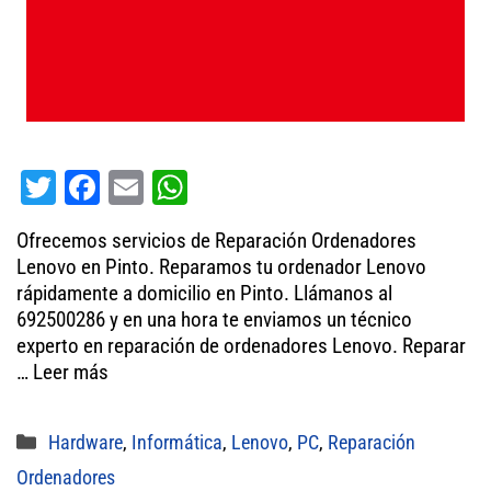
T
Fa
E
W
wi
ce
m
ha
Ofrecemos servicios de Reparación Ordenadores
tt
bo
ail
ts
Lenovo en Pinto. Reparamos tu ordenador Lenovo
er
ok
A
rápidamente a domicilio en Pinto. Llámanos al
692500286 y en una hora te enviamos un técnico
pp
experto en reparación de ordenadores Lenovo. Reparar
…
Leer más
Categorías
Hardware
,
Informática
,
Lenovo
,
PC
,
Reparación
Ordenadores