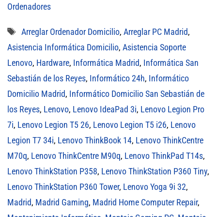
Ordenadores
Etiquetas
Arreglar Ordenador Domicilio
,
Arreglar PC Madrid
,
Asistencia Informática Domicilio
,
Asistencia Soporte
Lenovo
,
Hardware
,
Informática Madrid
,
Informática San
Sebastián de los Reyes
,
Informático 24h
,
Informático
Domicilio Madrid
,
Informático Domicilio San Sebastián de
los Reyes
,
Lenovo
,
Lenovo IdeaPad 3i
,
Lenovo Legion Pro
7i
,
Lenovo Legion T5 26
,
Lenovo Legion T5 i26
,
Lenovo
Legion T7 34i
,
Lenovo ThinkBook 14
,
Lenovo ThinkCentre
M70q
,
Lenovo ThinkCentre M90q
,
Lenovo ThinkPad T14s
,
Lenovo ThinkStation P358
,
Lenovo ThinkStation P360 Tiny
,
Lenovo ThinkStation P360 Tower
,
Lenovo Yoga 9i 32
,
Madrid
,
Madrid Gaming
,
Madrid Home Computer Repair
,