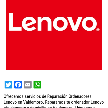
T
Fa
E
W
wi
ce
m
ha
Ofrecemos servicios de Reparación Ordenadores
tt
bo
ail
ts
Lenovo en Valdemoro. Reparamos tu ordenador Lenovo
er
ok
A
rápidamente a domicilio en Valdemoro. Llámanos al