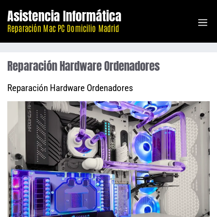
Saltar
Asistencia Informática
M
al
Reparación Mac PC Domicilio Madrid
contenido
Reparación Hardware Ordenadores
Reparación Hardware Ordenadores