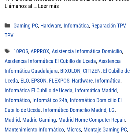
pp
Llámanos al …
Leer más
Categorías
Gaming PC
,
Hardware
,
Informática
,
Reparación TPV
,
TPV
Etiquetas
10POS
,
APPROX
,
Asistencia Informática Domicilio
,
Asistencia Informática El Cubillo de Uceda
,
Asistencia
Informática Guadalajara
,
BIXOLON
,
CITIZEN
,
El Cubillo de
Uceda
,
ELO
,
EPSON
,
FLEXPOS
,
Hardware
,
Informática
,
Informática El Cubillo de Uceda
,
Informática Madrid
,
Informático
,
Informático 24h
,
Informático Domicilio El
Cubillo de Uceda
,
Informático Domicilio Madrid
,
LG
,
Madrid
,
Madrid Gaming
,
Madrid Home Computer Repair
,
Mantenimiento Informático
,
Micros
,
Montaje Gaming PC
,