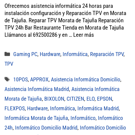
wi
ce
m
ha
Ofrecemos asistencia informática 24 horas para
tt
bo
ail
ts
instalación configuración y Reparación TPV en Morata
er
ok
A
de Tajuña. Reparar TPV Morata de Tajuña Reparación
TPV 24h Bar Restaurante Tienda en Morata de Tajuña
pp
Llámanos al 692500286 y en …
Leer más
Categorías
Gaming PC
,
Hardware
,
Informática
,
Reparación TPV
,
TPV
Etiquetas
10POS
,
APPROX
,
Asistencia Informática Domicilio
,
Asistencia Informática Madrid
,
Asistencia Informática
Morata de Tajuña
,
BIXOLON
,
CITIZEN
,
ELO
,
EPSON
,
FLEXPOS
,
Hardware
,
Informática
,
Informática Madrid
,
Informática Morata de Tajuña
,
Informático
,
Informático
24h
,
Informático Domicilio Madrid
,
Informático Domicilio