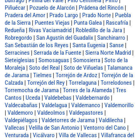
Buitrago
|
Pinilla del Valle
|
Pino Centinela
|
Pinto
|
Piñuécar
|
Pozuelo de Alarcón
|
Prádena del Rincón
|
Pradera del Amor
|
Prado Largo
|
Prado Norte
|
Puebla
de la Sierra
|
Puentes Viejas
|
Punta Galea
|
Rascafría
|
Redueña
|
Rivas Vaciamadrid
|
Robledillo de la Jara
|
Robregordo
|
San Agustín del Guadalix
|
Sanchinarro
|
San Sebastián de los Reyes
|
Santa Eugenia
|
Sanse
|
Serracines
|
Serrada de la Fuente
|
Sierra Norte Madrid
|
Sieteiglesias
|
Somosaguas
|
Somosierra
|
Soto de la
Moraleja
|
Soto del Real
|
Soto de Viñuelas
|
Talamanca
de Jarama
|
Tielmes
|
Torrejón de Ardoz
|
Torrejón de la
Calzada
|
Torrejón del Rey
|
Torrelaguna
|
Torrelodones
|
Torremocha de Jarama
|
Torres de la Alameda
|
Tres
Cantos
|
Uceda
|
Valdebebas
|
Valdebernardo
|
Valdecabañas
|
Valdelagua
|
Valdemanco
|
Valdemorillo
|
Valdemoro
|
Valdeolmos
|
Valdepastores
|
Valdepiélagos
|
Valdetorres de Jarama
|
Valdilecha
|
Vallecas
|
Velilla de San Antonio
|
Ventorro del Cano
|
Venturada
|
Vicálvaro
|
Villa de Vallecas
|
Villafranca del