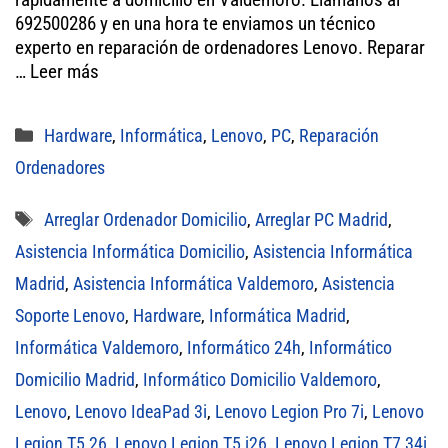
692500286 y en una hora te enviamos un técnico
pp
experto en reparación de ordenadores Lenovo. Reparar
…
Leer más
Categorías
Hardware
,
Informática
,
Lenovo
,
PC
,
Reparación
Ordenadores
Etiquetas
Arreglar Ordenador Domicilio
,
Arreglar PC Madrid
,
Asistencia Informática Domicilio
,
Asistencia Informática
Madrid
,
Asistencia Informática Valdemoro
,
Asistencia
Soporte Lenovo
,
Hardware
,
Informática Madrid
,
Informática Valdemoro
,
Informático 24h
,
Informático
Domicilio Madrid
,
Informático Domicilio Valdemoro
,
Lenovo
,
Lenovo IdeaPad 3i
,
Lenovo Legion Pro 7i
,
Lenovo
Legion T5 26
,
Lenovo Legion T5 i26
,
Lenovo Legion T7 34i
,