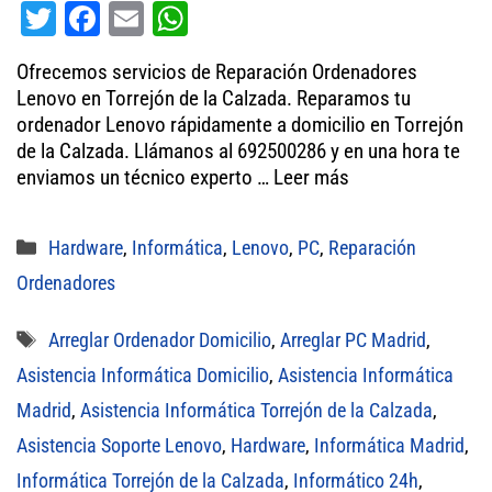
T
Fa
E
W
wi
ce
m
ha
Ofrecemos servicios de Reparación Ordenadores
tt
bo
ail
ts
Lenovo en Torrejón de la Calzada. Reparamos tu
er
ok
A
ordenador Lenovo rápidamente a domicilio en Torrejón
de la Calzada. Llámanos al 692500286 y en una hora te
pp
enviamos un técnico experto …
Leer más
Categorías
Hardware
,
Informática
,
Lenovo
,
PC
,
Reparación
Ordenadores
Etiquetas
Arreglar Ordenador Domicilio
,
Arreglar PC Madrid
,
Asistencia Informática Domicilio
,
Asistencia Informática
Madrid
,
Asistencia Informática Torrejón de la Calzada
,
Asistencia Soporte Lenovo
,
Hardware
,
Informática Madrid
,
Informática Torrejón de la Calzada
,
Informático 24h
,