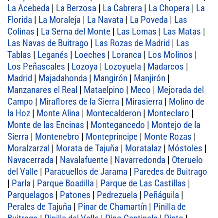
La Acebeda
|
La Berzosa
|
La Cabrera
|
La Chopera
|
La
Florida
|
La Moraleja
|
La Navata
|
La Poveda
|
Las
Colinas
|
La Serna del Monte
|
Las Lomas
|
Las Matas
|
Las Navas de Buitrago
|
Las Rozas de Madrid
|
Las
Tablas
|
Leganés
|
Loeches
|
Loranca
|
Los Molinos
|
Los Peñascales
|
Lozoya
|
Lozoyuela
|
Madarcos
|
Madrid
|
Majadahonda
|
Mangirón
|
Manjirón
|
Manzanares el Real
|
Mataelpino
|
Meco
|
Mejorada del
Campo
|
Miraflores de la Sierra
|
Mirasierra
|
Molino de
la Hoz
|
Monte Alina
|
Montecalderon
|
Monteclaro
|
Monte de las Encinas
|
Montegancedo
|
Montejo de la
Sierra
|
Montenebro
|
Monteprincipe
|
Monte Rozas
|
Moralzarzal
|
Morata de Tajuña
|
Moratalaz
|
Móstoles
|
Navacerrada
|
Navalafuente
|
Navarredonda
|
Oteruelo
del Valle
|
Paracuellos de Jarama
|
Paredes de Buitrago
|
Parla
|
Parque Boadilla
|
Parque de Las Castillas
|
Parquelagos
|
Patones
|
Pedrezuela
|
Peñáguila
|
Perales de Tajuña
|
Pinar de Chamartín
|
Pinilla de