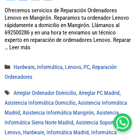
wi
ce
m
ha
Ofrecemos servicios de Reparación Ordenadores
tt
bo
ail
ts
Lenovo en Mangirón. Reparamos tu ordenador Lenovo
er
ok
A
rápidamente a domicilio en Mangirón. Llámanos al
692500286 y en una hora te enviamos un técnico
pp
experto en reparación de ordenadores Lenovo. Reparar
…
Leer más
Categorías
Hardware
,
Informática
,
Lenovo
,
PC
,
Reparación
Ordenadores
Etiquetas
Arreglar Ordenador Domicilio
,
Arreglar PC Madrid
,
Asistencia Informática Domicilio
,
Asistencia Informática
Madrid
,
Asistencia Informática Mangirón
,
Asistencia
Informática Sierra Norte Madrid
,
Asistencia Soporte
Lenovo
,
Hardware
,
Informática Madrid
,
Informática