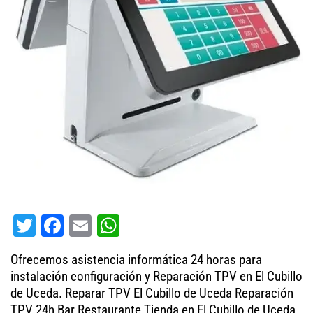
T
Fa
E
W
wi
ce
m
ha
Ofrecemos asistencia informática 24 horas para
tt
bo
ail
ts
instalación configuración y Reparación TPV en El Cubillo
er
ok
A
de Uceda. Reparar TPV El Cubillo de Uceda Reparación
TPV 24h Bar Restaurante Tienda en El Cubillo de Uceda