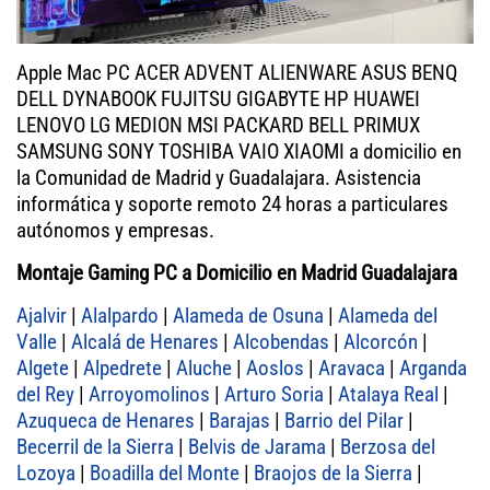
Apple Mac PC ACER ADVENT ALIENWARE ASUS BENQ
DELL DYNABOOK FUJITSU GIGABYTE HP HUAWEI
LENOVO LG MEDION MSI PACKARD BELL PRIMUX
SAMSUNG SONY TOSHIBA VAIO XIAOMI a domicilio en
la Comunidad de Madrid y Guadalajara. Asistencia
informática y soporte remoto 24 horas a particulares
autónomos y empresas.
Montaje Gaming PC a Domicilio en Madrid Guadalajara
Ajalvir
|
Alalpardo
|
Alameda de Osuna
|
Alameda del
Valle
|
Alcalá de Henares
|
Alcobendas
|
Alcorcón
|
Algete
|
Alpedrete
|
Aluche
|
Aoslos
|
Aravaca
|
Arganda
del Rey
|
Arroyomolinos
|
Arturo Soria
|
Atalaya Real
|
Azuqueca de Henares
|
Barajas
|
Barrio del Pilar
|
Becerril de la Sierra
|
Belvis de Jarama
|
Berzosa del
Lozoya
|
Boadilla del Monte
|
Braojos de la Sierra
|