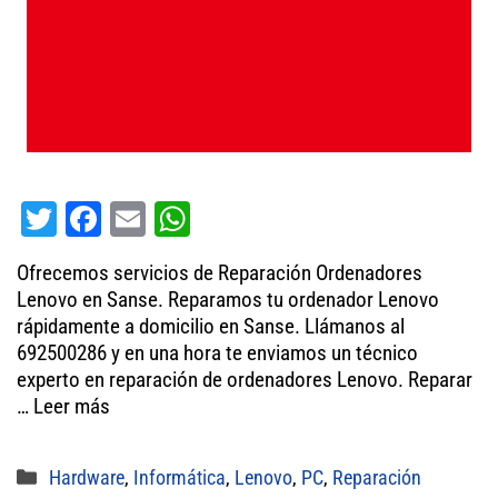
T
Fa
E
W
wi
ce
m
ha
Ofrecemos servicios de Reparación Ordenadores
tt
bo
ail
ts
Lenovo en Sanse. Reparamos tu ordenador Lenovo
er
ok
A
rápidamente a domicilio en Sanse. Llámanos al
692500286 y en una hora te enviamos un técnico
pp
experto en reparación de ordenadores Lenovo. Reparar
…
Leer más
Categorías
Hardware
,
Informática
,
Lenovo
,
PC
,
Reparación