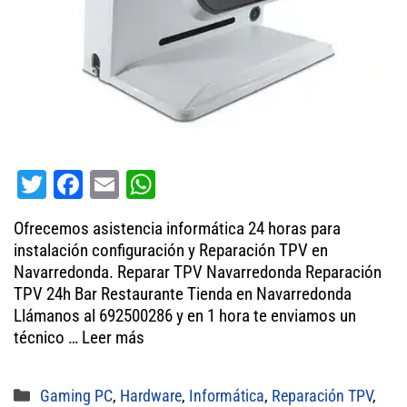
T
Fa
E
W
wi
ce
m
ha
Ofrecemos asistencia informática 24 horas para
tt
bo
ail
ts
instalación configuración y Reparación TPV en
er
ok
A
Navarredonda. Reparar TPV Navarredonda Reparación
TPV 24h Bar Restaurante Tienda en Navarredonda
pp
Llámanos al 692500286 y en 1 hora te enviamos un
técnico …
Leer más
Categorías
Gaming PC
,
Hardware
,
Informática
,
Reparación TPV
,