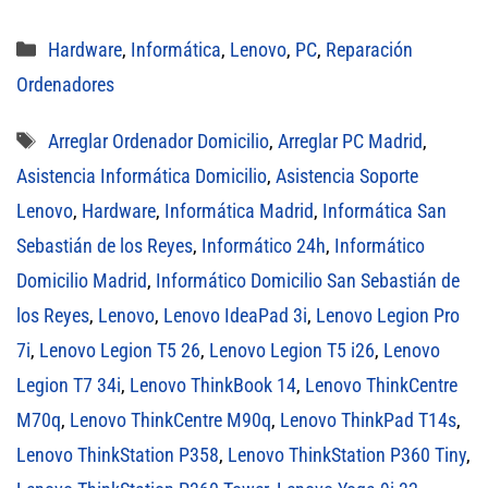
Categorías
Hardware
,
Informática
,
Lenovo
,
PC
,
Reparación
Ordenadores
Etiquetas
Arreglar Ordenador Domicilio
,
Arreglar PC Madrid
,
Asistencia Informática Domicilio
,
Asistencia Soporte
Lenovo
,
Hardware
,
Informática Madrid
,
Informática San
Sebastián de los Reyes
,
Informático 24h
,
Informático
Domicilio Madrid
,
Informático Domicilio San Sebastián de
los Reyes
,
Lenovo
,
Lenovo IdeaPad 3i
,
Lenovo Legion Pro
7i
,
Lenovo Legion T5 26
,
Lenovo Legion T5 i26
,
Lenovo
Legion T7 34i
,
Lenovo ThinkBook 14
,
Lenovo ThinkCentre
M70q
,
Lenovo ThinkCentre M90q
,
Lenovo ThinkPad T14s
,
Lenovo ThinkStation P358
,
Lenovo ThinkStation P360 Tiny
,