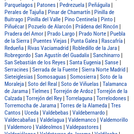
Parquelagos
|
Patones
|
Pedrezuela
|
Peñáguila
|
Perales de Tajuña
|
Pinar de Chamartín
|
Pinilla de
Buitrago
|
Pinilla del Valle
|
Pino Centinela
|
Pinto
|
Piñuécar
|
Pozuelo de Alarcón
|
Prádena del Rincón
|
Pradera del Amor
|
Prado Largo
|
Prado Norte
|
Puebla
de la Sierra
|
Puentes Viejas
|
Punta Galea
|
Rascafría
|
Redueña
|
Rivas Vaciamadrid
|
Robledillo de la Jara
|
Robregordo
|
San Agustín del Guadalix
|
Sanchinarro
|
San Sebastián de los Reyes
|
Santa Eugenia
|
Sanse
|
Serracines
|
Serrada de la Fuente
|
Sierra Norte Madrid
|
Sieteiglesias
|
Somosaguas
|
Somosierra
|
Soto de la
Moraleja
|
Soto del Real
|
Soto de Viñuelas
|
Talamanca
de Jarama
|
Tielmes
|
Torrejón de Ardoz
|
Torrejón de la
Calzada
|
Torrejón del Rey
|
Torrelaguna
|
Torrelodones
|
Torremocha de Jarama
|
Torres de la Alameda
|
Tres
Cantos
|
Uceda
|
Valdebebas
|
Valdebernardo
|
Valdecabañas
|
Valdelagua
|
Valdemanco
|
Valdemorillo
|
Valdemoro
|
Valdeolmos
|
Valdepastores
|