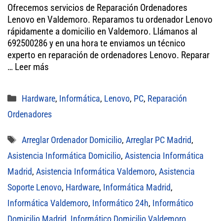
Ofrecemos servicios de Reparación Ordenadores
tt
bo
ail
ts
Lenovo en Valdemoro. Reparamos tu ordenador Lenovo
er
ok
A
rápidamente a domicilio en Valdemoro. Llámanos al
692500286 y en una hora te enviamos un técnico
pp
experto en reparación de ordenadores Lenovo. Reparar
…
Leer más
Categorías
Hardware
,
Informática
,
Lenovo
,
PC
,
Reparación
Ordenadores
Etiquetas
Arreglar Ordenador Domicilio
,
Arreglar PC Madrid
,
Asistencia Informática Domicilio
,
Asistencia Informática
Madrid
,
Asistencia Informática Valdemoro
,
Asistencia
Soporte Lenovo
,
Hardware
,
Informática Madrid
,
Informática Valdemoro
,
Informático 24h
,
Informático
Domicilio Madrid
,
Informático Domicilio Valdemoro
,