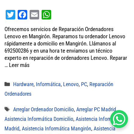
T
Fa
E
W
wi
ce
m
ha
Ofrecemos servicios de Reparación Ordenadores
tt
bo
ail
ts
Lenovo en Mangirón. Reparamos tu ordenador Lenovo
er
ok
A
rápidamente a domicilio en Mangirón. Llámanos al
692500286 y en una hora te enviamos un técnico
pp
experto en reparación de ordenadores Lenovo. Reparar
…
Leer más
Categorías
Hardware
,
Informática
,
Lenovo
,
PC
,
Reparación
Ordenadores
Etiquetas
Arreglar Ordenador Domicilio
,
Arreglar PC Madrid
,
Asistencia Informática Domicilio
,
Asistencia Informática
Madrid
,
Asistencia Informática Mangirón
,
Asistencia