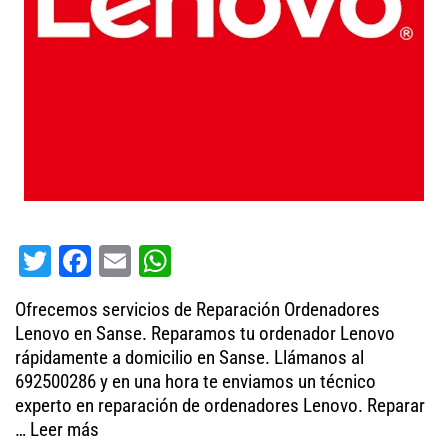
T
Fa
E
W
wi
ce
m
ha
Ofrecemos servicios de Reparación Ordenadores
tt
bo
ail
ts
Lenovo en Sanse. Reparamos tu ordenador Lenovo
er
ok
A
rápidamente a domicilio en Sanse. Llámanos al
692500286 y en una hora te enviamos un técnico
pp
experto en reparación de ordenadores Lenovo. Reparar
…
Leer más