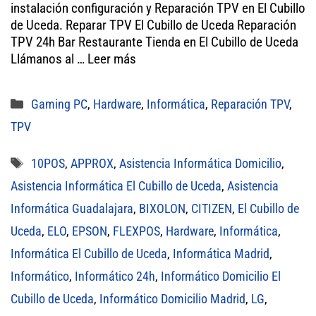
tt
bo
ail
ts
instalación configuración y Reparación TPV en El Cubillo
er
ok
A
de Uceda. Reparar TPV El Cubillo de Uceda Reparación
TPV 24h Bar Restaurante Tienda en El Cubillo de Uceda
pp
Llámanos al …
Leer más
Categorías
Gaming PC
,
Hardware
,
Informática
,
Reparación TPV
,
TPV
Etiquetas
10POS
,
APPROX
,
Asistencia Informática Domicilio
,
Asistencia Informática El Cubillo de Uceda
,
Asistencia
Informática Guadalajara
,
BIXOLON
,
CITIZEN
,
El Cubillo de
Uceda
,
ELO
,
EPSON
,
FLEXPOS
,
Hardware
,
Informática
,
Informática El Cubillo de Uceda
,
Informática Madrid
,
Informático
,
Informático 24h
,
Informático Domicilio El
Cubillo de Uceda
,
Informático Domicilio Madrid
,
LG
,