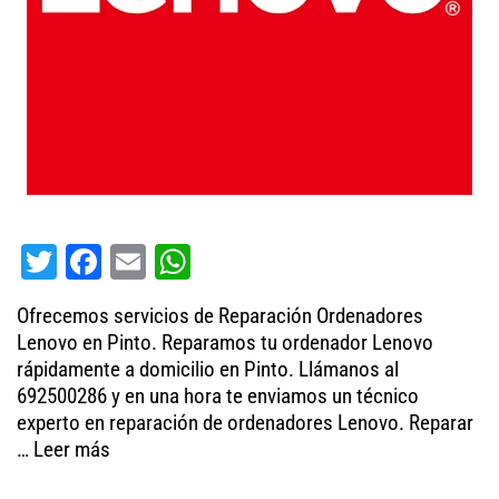
T
Fa
E
W
wi
ce
m
ha
Ofrecemos servicios de Reparación Ordenadores
tt
bo
ail
ts
Lenovo en Pinto. Reparamos tu ordenador Lenovo
er
ok
A
rápidamente a domicilio en Pinto. Llámanos al
692500286 y en una hora te enviamos un técnico
pp
experto en reparación de ordenadores Lenovo. Reparar
…
Leer más