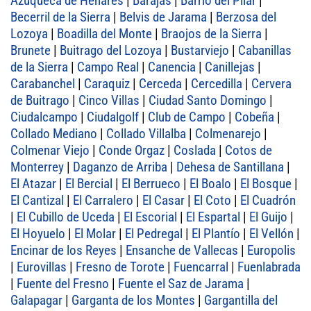
Azuqueca de Henares
|
Barajas
|
Barrio del Pilar
|
Becerril de la Sierra
|
Belvis de Jarama
|
Berzosa del
Lozoya
|
Boadilla del Monte
|
Braojos de la Sierra
|
Brunete
|
Buitrago del Lozoya
|
Bustarviejo
|
Cabanillas
de la Sierra
|
Campo Real
|
Canencia
|
Canillejas
|
Carabanchel
|
Caraquiz
|
Cerceda
|
Cercedilla
|
Cervera
de Buitrago
|
Cinco Villas
|
Ciudad Santo Domingo
|
Ciudalcampo
|
Ciudalgolf
|
Club de Campo
|
Cobeña
|
Collado Mediano
|
Collado Villalba
|
Colmenarejo
|
Colmenar Viejo
|
Conde Orgaz
|
Coslada
|
Cotos de
Monterrey
|
Daganzo de Arriba
|
Dehesa de Santillana
|
El Atazar
|
El Bercial
|
El Berrueco
|
El Boalo
|
El Bosque
|
El Cantizal
|
El Carralero
|
El Casar
|
El Coto
|
El Cuadrón
|
El Cubillo de Uceda
|
El Escorial
|
El Espartal
|
El Guijo
|
El Hoyuelo
|
El Molar
|
El Pedregal
|
El Plantío
|
El Vellón
|
Encinar de los Reyes
|
Ensanche de Vallecas
|
Europolis
|
Eurovillas
|
Fresno de Torote
|
Fuencarral
|
Fuenlabrada
|
Fuente del Fresno
|
Fuente el Saz de Jarama
|
Galapagar
|
Garganta de los Montes
|
Gargantilla del