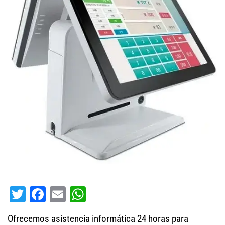
T
Fa
E
W
wi
ce
m
ha
Ofrecemos asistencia informática 24 horas para