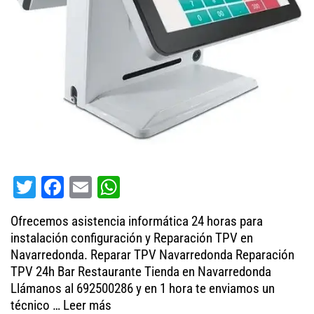
T
Fa
E
W
wi
ce
m
ha
Ofrecemos asistencia informática 24 horas para
tt
bo
ail
ts
instalación configuración y Reparación TPV en
er
ok
A
Navarredonda. Reparar TPV Navarredonda Reparación
TPV 24h Bar Restaurante Tienda en Navarredonda
pp
Llámanos al 692500286 y en 1 hora te enviamos un
técnico …
Leer más