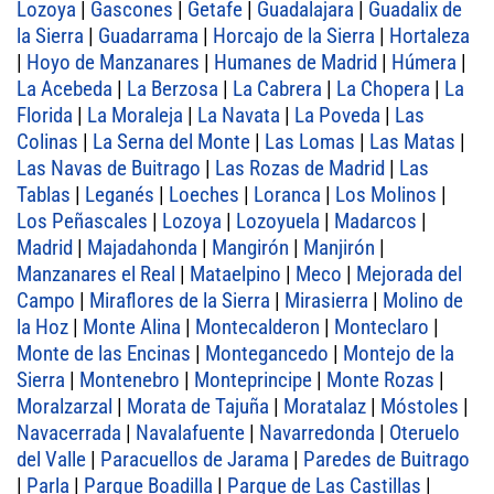
Lozoya
|
Gascones
|
Getafe
|
Guadalajara
|
Guadalix de
la Sierra
|
Guadarrama
|
Horcajo de la Sierra
|
Hortaleza
|
Hoyo de Manzanares
|
Humanes de Madrid
|
Húmera
|
La Acebeda
|
La Berzosa
|
La Cabrera
|
La Chopera
|
La
Florida
|
La Moraleja
|
La Navata
|
La Poveda
|
Las
Colinas
|
La Serna del Monte
|
Las Lomas
|
Las Matas
|
Las Navas de Buitrago
|
Las Rozas de Madrid
|
Las
Tablas
|
Leganés
|
Loeches
|
Loranca
|
Los Molinos
|
Los Peñascales
|
Lozoya
|
Lozoyuela
|
Madarcos
|
Madrid
|
Majadahonda
|
Mangirón
|
Manjirón
|
Manzanares el Real
|
Mataelpino
|
Meco
|
Mejorada del
Campo
|
Miraflores de la Sierra
|
Mirasierra
|
Molino de
la Hoz
|
Monte Alina
|
Montecalderon
|
Monteclaro
|
Monte de las Encinas
|
Montegancedo
|
Montejo de la
Sierra
|
Montenebro
|
Monteprincipe
|
Monte Rozas
|
Moralzarzal
|
Morata de Tajuña
|
Moratalaz
|
Móstoles
|
Navacerrada
|
Navalafuente
|
Navarredonda
|
Oteruelo
del Valle
|
Paracuellos de Jarama
|
Paredes de Buitrago
|
Parla
|
Parque Boadilla
|
Parque de Las Castillas
|