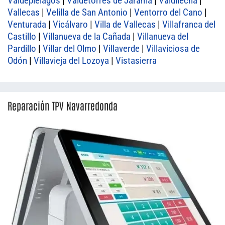
Valdepiélagos
|
Valdetorres de Jarama
|
Valdilecha
|
Vallecas
|
Velilla de San Antonio
|
Ventorro del Cano
|
Venturada
|
Vicálvaro
|
Villa de Vallecas
|
Villafranca del
Castillo
|
Villanueva de la Cañada
|
Villanueva del
Pardillo
|
Villar del Olmo
|
Villaverde
|
Villaviciosa de
Odón
|
Villavieja del Lozoya
|
Vistasierra
Reparación TPV Navarredonda