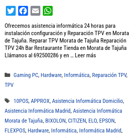
T
Fa
E
W
wi
ce
m
ha
Ofrecemos asistencia informática 24 horas para
tt
bo
ail
ts
instalación configuración y Reparación TPV en Morata
er
ok
A
de Tajuña. Reparar TPV Morata de Tajuña Reparación
TPV 24h Bar Restaurante Tienda en Morata de Tajuña
pp
Llámanos al 692500286 y en …
Leer más
Categorías
Gaming PC
,
Hardware
,
Informática
,
Reparación TPV
,
TPV
Etiquetas
10POS
,
APPROX
,
Asistencia Informática Domicilio
,
Asistencia Informática Madrid
,
Asistencia Informática
Morata de Tajuña
,
BIXOLON
,
CITIZEN
,
ELO
,
EPSON
,
FLEXPOS
,
Hardware
,
Informática
,
Informática Madrid
,