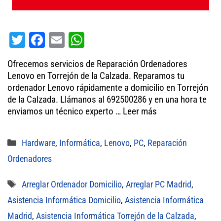
T
Fa
E
W
wi
ce
m
ha
Ofrecemos servicios de Reparación Ordenadores
tt
bo
ail
ts
Lenovo en Torrejón de la Calzada. Reparamos tu
er
ok
A
ordenador Lenovo rápidamente a domicilio en Torrejón
de la Calzada. Llámanos al 692500286 y en una hora te
pp
enviamos un técnico experto …
Leer más
Categorías
Hardware
,
Informática
,
Lenovo
,
PC
,
Reparación
Ordenadores
Etiquetas
Arreglar Ordenador Domicilio
,
Arreglar PC Madrid
,
Asistencia Informática Domicilio
,
Asistencia Informática
Madrid
,
Asistencia Informática Torrejón de la Calzada
,