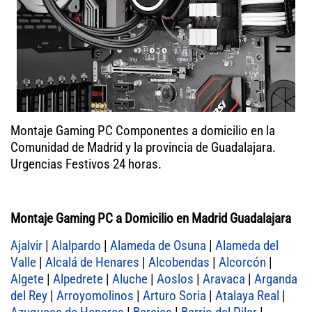
Montaje Gaming PC Componentes a domicilio en la
Comunidad de Madrid y la provincia de Guadalajara.
Urgencias Festivos 24 horas.
Montaje Gaming PC a Domicilio en Madrid Guadalajara
Ajalvir
|
Alalpardo
|
Alameda de Osuna
|
Alameda del
Valle
|
Alcalá de Henares
|
Alcobendas
|
Alcorcón
|
Algete
|
Alpedrete
|
Aluche
|
Aoslos
|
Aravaca
|
Arganda
del Rey
|
Arroyomolinos
|
Arturo Soria
|
Atalaya Real
|