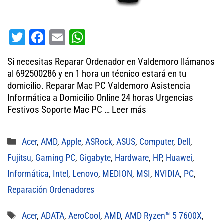
T
Fa
E
W
wi
ce
m
ha
Si necesitas Reparar Ordenador en Valdemoro llámanos
tt
bo
ail
ts
al 692500286 y en 1 hora un técnico estará en tu
er
ok
A
domicilio. Reparar Mac PC Valdemoro Asistencia
Informática a Domicilio Online 24 horas Urgencias
pp
Festivos Soporte Mac PC …
Leer más
Categorías
Acer
,
AMD
,
Apple
,
ASRock
,
ASUS
,
Computer
,
Dell
,
Fujitsu
,
Gaming PC
,
Gigabyte
,
Hardware
,
HP
,
Huawei
,
Informática
,
Intel
,
Lenovo
,
MEDION
,
MSI
,
NVIDIA
,
PC
,
Reparación Ordenadores
Etiquetas
Acer
,
ADATA
,
AeroCool
,
AMD
,
AMD Ryzen™ 5 7600X
,