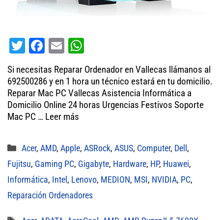
T
Fa
E
W
wi
ce
m
ha
Si necesitas Reparar Ordenador en Vallecas llámanos al
tt
bo
ail
ts
692500286 y en 1 hora un técnico estará en tu domicilio.
er
ok
A
Reparar Mac PC Vallecas Asistencia Informática a
Domicilio Online 24 horas Urgencias Festivos Soporte
pp
Mac PC …
Leer más
Categorías
Acer
,
AMD
,
Apple
,
ASRock
,
ASUS
,
Computer
,
Dell
,
Fujitsu
,
Gaming PC
,
Gigabyte
,
Hardware
,
HP
,
Huawei
,
Informática
,
Intel
,
Lenovo
,
MEDION
,
MSI
,
NVIDIA
,
PC
,
Reparación Ordenadores
Etiquetas