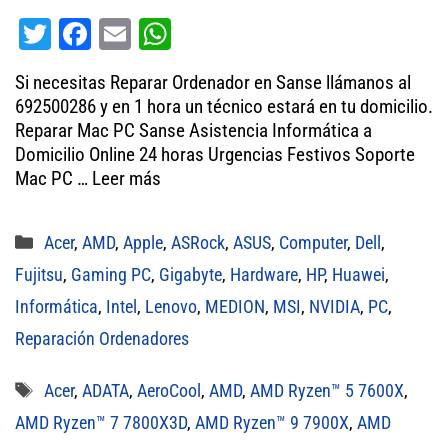
T
Fa
E
W
wi
ce
m
ha
Si necesitas Reparar Ordenador en Sanse llámanos al
tt
bo
ail
ts
692500286 y en 1 hora un técnico estará en tu domicilio.
er
ok
A
Reparar Mac PC Sanse Asistencia Informática a
Domicilio Online 24 horas Urgencias Festivos Soporte
pp
Mac PC …
Leer más
Categorías
Acer
,
AMD
,
Apple
,
ASRock
,
ASUS
,
Computer
,
Dell
,
Fujitsu
,
Gaming PC
,
Gigabyte
,
Hardware
,
HP
,
Huawei
,
Informática
,
Intel
,
Lenovo
,
MEDION
,
MSI
,
NVIDIA
,
PC
,
Reparación Ordenadores
Etiquetas
Acer
,
ADATA
,
AeroCool
,
AMD
,
AMD Ryzen™ 5 7600X
,
AMD Ryzen™ 7 7800X3D
,
AMD Ryzen™ 9 7900X
,
AMD