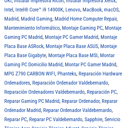
OKI
,
Instalar Impresora Ricoh
,
Instalar Impresora Xerox
,
Intel
,
Intel® Core™ i9 14900K
,
Lenovo
,
MacBook
,
macOS
,
Madrid
,
Madrid Gaming
,
Madrid Home Computer Repair
,
Mantenimiento Informático
,
Montaje Gaming PC
,
Montaje
Gaming PC Madrid
,
Montaje PC Gamer Madrid
,
Montaje
Placa Base ASRock
,
Montaje Placa Base ASUS
,
Montaje
Placa Base Gigabyte
,
Montaje Placa Base MSI
,
Montar
Gaming PC Domicilio Madrid
,
Montar PC Gamer Madrid
,
MPG Z790 CARBON WIFI
,
Phanteks
,
Reparación Hardware
Ordenadores
,
Reparación Ordenador Valdebernardo
,
Reparación Ordenadores Valdebernardo
,
Reparación PC
,
Reparar Gaming PC Madrid
,
Reparar Ordenador
,
Reparar
Ordenador Madrid
,
Reparar Ordenador Valdebernardo
,
Reparar PC
,
Reparar PC Valdebernardo
,
Sapphire
,
Servicio