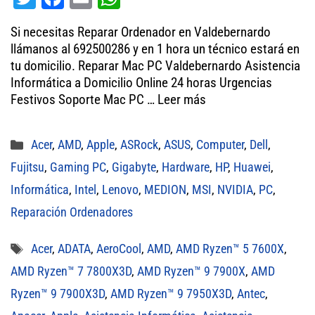
wi
ce
m
ha
Si necesitas Reparar Ordenador en Valdebernardo
tt
bo
ail
ts
llámanos al 692500286 y en 1 hora un técnico estará en
er
ok
A
tu domicilio. Reparar Mac PC Valdebernardo Asistencia
Informática a Domicilio Online 24 horas Urgencias
pp
Festivos Soporte Mac PC …
Leer más
Categorías
Acer
,
AMD
,
Apple
,
ASRock
,
ASUS
,
Computer
,
Dell
,
Fujitsu
,
Gaming PC
,
Gigabyte
,
Hardware
,
HP
,
Huawei
,
Informática
,
Intel
,
Lenovo
,
MEDION
,
MSI
,
NVIDIA
,
PC
,
Reparación Ordenadores
Etiquetas
Acer
,
ADATA
,
AeroCool
,
AMD
,
AMD Ryzen™ 5 7600X
,
AMD Ryzen™ 7 7800X3D
,
AMD Ryzen™ 9 7900X
,
AMD
Ryzen™ 9 7900X3D
,
AMD Ryzen™ 9 7950X3D
,
Antec
,