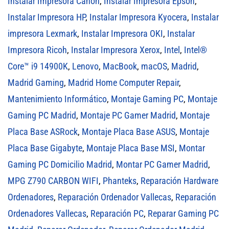
Instalar Impresora Canon
,
Instalar Impresora Epson
,
Instalar Impresora HP
,
Instalar Impresora Kyocera
,
Instalar
impresora Lexmark
,
Instalar Impresora OKI
,
Instalar
Impresora Ricoh
,
Instalar Impresora Xerox
,
Intel
,
Intel®
Core™ i9 14900K
,
Lenovo
,
MacBook
,
macOS
,
Madrid
,
Madrid Gaming
,
Madrid Home Computer Repair
,
Mantenimiento Informático
,
Montaje Gaming PC
,
Montaje
Gaming PC Madrid
,
Montaje PC Gamer Madrid
,
Montaje
Placa Base ASRock
,
Montaje Placa Base ASUS
,
Montaje
Placa Base Gigabyte
,
Montaje Placa Base MSI
,
Montar
Gaming PC Domicilio Madrid
,
Montar PC Gamer Madrid
,
MPG Z790 CARBON WIFI
,
Phanteks
,
Reparación Hardware
Ordenadores
,
Reparación Ordenador Vallecas
,
Reparación
Ordenadores Vallecas
,
Reparación PC
,
Reparar Gaming PC