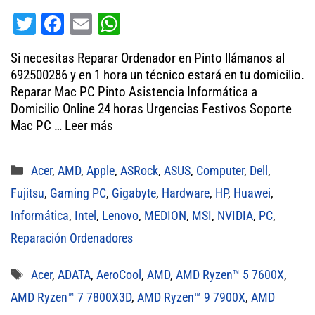
T
Fa
E
W
wi
ce
m
ha
Si necesitas Reparar Ordenador en Pinto llámanos al
tt
bo
ail
ts
692500286 y en 1 hora un técnico estará en tu domicilio.
er
ok
A
Reparar Mac PC Pinto Asistencia Informática a
Domicilio Online 24 horas Urgencias Festivos Soporte
pp
Mac PC …
Leer más
Categorías
Acer
,
AMD
,
Apple
,
ASRock
,
ASUS
,
Computer
,
Dell
,
Fujitsu
,
Gaming PC
,
Gigabyte
,
Hardware
,
HP
,
Huawei
,
Informática
,
Intel
,
Lenovo
,
MEDION
,
MSI
,
NVIDIA
,
PC
,
Reparación Ordenadores
Etiquetas
Acer
,
ADATA
,
AeroCool
,
AMD
,
AMD Ryzen™ 5 7600X
,
AMD Ryzen™ 7 7800X3D
,
AMD Ryzen™ 9 7900X
,
AMD