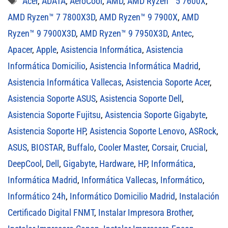
Acer
,
ADATA
,
AeroCool
,
AMD
,
AMD Ryzen™ 5 7600X
,
AMD Ryzen™ 7 7800X3D
,
AMD Ryzen™ 9 7900X
,
AMD
Ryzen™ 9 7900X3D
,
AMD Ryzen™ 9 7950X3D
,
Antec
,
Apacer
,
Apple
,
Asistencia Informática
,
Asistencia
Informática Domicilio
,
Asistencia Informática Madrid
,
Asistencia Informática Vallecas
,
Asistencia Soporte Acer
,
Asistencia Soporte ASUS
,
Asistencia Soporte Dell
,
Asistencia Soporte Fujitsu
,
Asistencia Soporte Gigabyte
,
Asistencia Soporte HP
,
Asistencia Soporte Lenovo
,
ASRock
,
ASUS
,
BIOSTAR
,
Buffalo
,
Cooler Master
,
Corsair
,
Crucial
,
DeepCool
,
Dell
,
Gigabyte
,
Hardware
,
HP
,
Informática
,
Informática Madrid
,
Informática Vallecas
,
Informático
,
Informático 24h
,
Informático Domicilio Madrid
,
Instalación
Certificado Digital FNMT
,
Instalar Impresora Brother
,