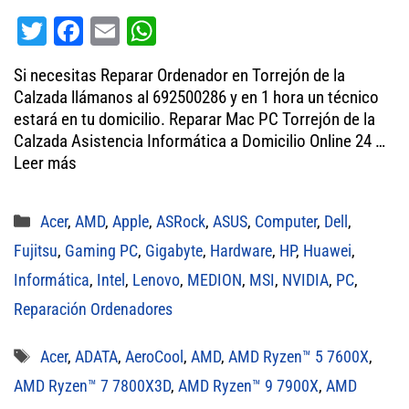
T
Fa
E
W
wi
ce
m
ha
Si necesitas Reparar Ordenador en Torrejón de la
tt
bo
ail
ts
Calzada llámanos al 692500286 y en 1 hora un técnico
er
ok
A
estará en tu domicilio. Reparar Mac PC Torrejón de la
Calzada Asistencia Informática a Domicilio Online 24 …
pp
Leer más
Categorías
Acer
,
AMD
,
Apple
,
ASRock
,
ASUS
,
Computer
,
Dell
,
Fujitsu
,
Gaming PC
,
Gigabyte
,
Hardware
,
HP
,
Huawei
,
Informática
,
Intel
,
Lenovo
,
MEDION
,
MSI
,
NVIDIA
,
PC
,
Reparación Ordenadores
Etiquetas
Acer
,
ADATA
,
AeroCool
,
AMD
,
AMD Ryzen™ 5 7600X
,
AMD Ryzen™ 7 7800X3D
,
AMD Ryzen™ 9 7900X
,
AMD