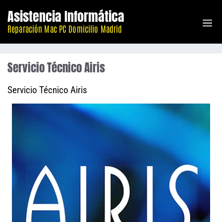
Saltar
Asistencia Informática
M
al
Reparación Mac PC Domicilio Madrid
contenido
Servicio Técnico Airis
Servicio Técnico Airis