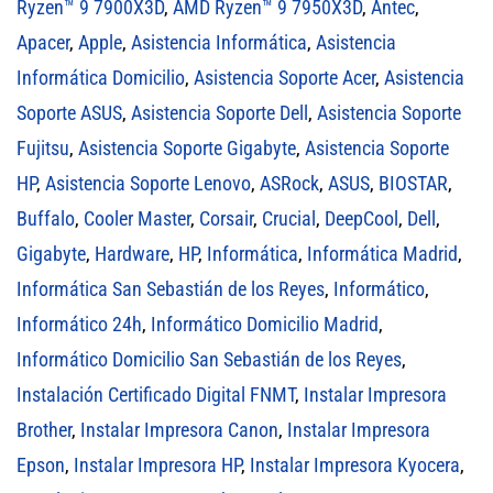
Ryzen™ 9 7900X3D
,
AMD Ryzen™ 9 7950X3D
,
Antec
,
Apacer
,
Apple
,
Asistencia Informática
,
Asistencia
Informática Domicilio
,
Asistencia Soporte Acer
,
Asistencia
Soporte ASUS
,
Asistencia Soporte Dell
,
Asistencia Soporte
Fujitsu
,
Asistencia Soporte Gigabyte
,
Asistencia Soporte
HP
,
Asistencia Soporte Lenovo
,
ASRock
,
ASUS
,
BIOSTAR
,
Buffalo
,
Cooler Master
,
Corsair
,
Crucial
,
DeepCool
,
Dell
,
Gigabyte
,
Hardware
,
HP
,
Informática
,
Informática Madrid
,
Informática San Sebastián de los Reyes
,
Informático
,
Informático 24h
,
Informático Domicilio Madrid
,
Informático Domicilio San Sebastián de los Reyes
,
Instalación Certificado Digital FNMT
,
Instalar Impresora
Brother
,
Instalar Impresora Canon
,
Instalar Impresora
Epson
,
Instalar Impresora HP
,
Instalar Impresora Kyocera
,