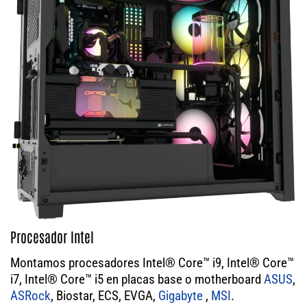
Procesador Intel
Montamos procesadores Intel® Core™ i9, Intel® Core™
i7, Intel® Core™ i5 en placas base o motherboard
ASUS
,
ASRock
, Biostar, ECS, EVGA,
Gigabyte
,
MSI
.