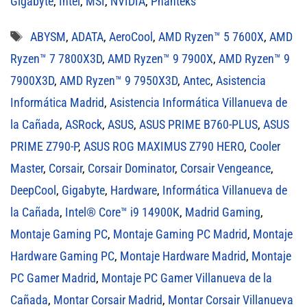
Gigabyte
,
Intel
,
MSI
,
NVIDIA
,
Phanteks
Etiquetas
ABYSM
,
ADATA
,
AeroCool
,
AMD Ryzen™ 5 7600X
,
AMD
Ryzen™ 7 7800X3D
,
AMD Ryzen™ 9 7900X
,
AMD Ryzen™ 9
7900X3D
,
AMD Ryzen™ 9 7950X3D
,
Antec
,
Asistencia
Informática Madrid
,
Asistencia Informática Villanueva de
la Cañada
,
ASRock
,
ASUS
,
ASUS PRIME B760-PLUS
,
ASUS
PRIME Z790-P
,
ASUS ROG MAXIMUS Z790 HERO
,
Cooler
Master
,
Corsair
,
Corsair Dominator
,
Corsair Vengeance
,
DeepCool
,
Gigabyte
,
Hardware
,
Informática Villanueva de
la Cañada
,
Intel® Core™ i9 14900K
,
Madrid Gaming
,
Montaje Gaming PC
,
Montaje Gaming PC Madrid
,
Montaje
Hardware Gaming PC
,
Montaje Hardware Madrid
,
Montaje
PC Gamer Madrid
,
Montaje PC Gamer Villanueva de la
Cañada
,
Montar Corsair Madrid
,
Montar Corsair Villanueva