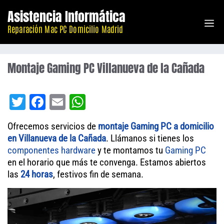
Saltar
Asistencia Informática
M
al
Reparación Mac PC Domicilio Madrid
contenido
Montaje Gaming PC Villanueva de la Cañada
T
Fa
E
W
wi
ce
m
ha
Ofrecemos servicios de
montaje Gaming PC a domicilio
tt
bo
ail
ts
en Villanueva de la Cañada
. Llámanos si tienes los
er
ok
A
componentes
hardware
y te montamos tu
Gaming PC
en el horario que más te convenga. Estamos abiertos
pp
las
24 horas
, festivos fin de semana.