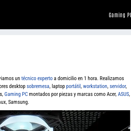
Gaming P
nviamos un
técnico experto
a domicilio en 1 hora. Realizamos
dores desktop
sobremesa
, laptop
portátil
,
workstation
,
servidor
,
os,
Gaming PC
montados por piezas y marcas como Acer,
ASUS
,
imux, Samsung.