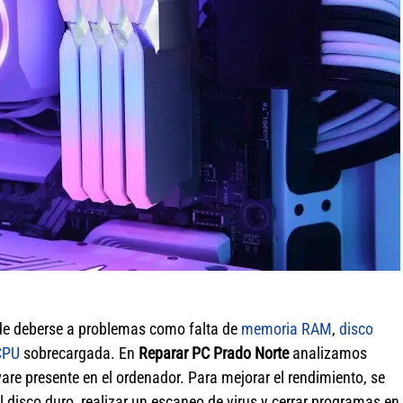
de deberse a problemas como falta de
memoria RAM
,
disco
CPU
sobrecargada. En
Reparar PC Prado Norte
analizamos
re presente en el ordenador. Para mejorar el rendimiento, se
isco duro, realizar un escaneo de virus y cerrar programas en