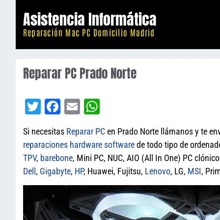
Saltar
Asistencia Informática
al
Reparación Mac PC Domicilio Madrid
contenido
Reparar PC Prado Norte
T
Fa
E
W
wi
ce
m
ha
Si necesitas
Reparar PC
en Prado Norte llámanos y te e
tt
bo
ail
ts
reparaciones
hardware
software
de todo tipo de ordena
er
ok
A
TPV
,
barebone
, Mini PC, NUC, AIO (All In One) PC clónic
pp
Dell
,
Gigabyte
,
HP
, Huawei, Fujitsu,
Lenovo
, LG,
MSI
, Pr