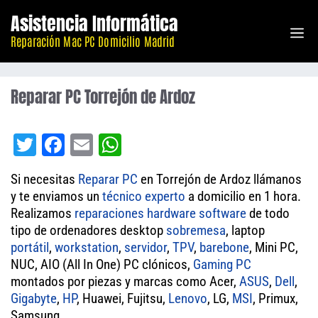
Saltar
Asistencia Informática
M
al
Reparación Mac PC Domicilio Madrid
contenido
Reparar PC Torrejón de Ardoz
T
Fa
E
W
wi
ce
m
ha
Si necesitas
Reparar PC
en Torrejón de Ardoz llámanos
tt
bo
ail
ts
y te enviamos un
técnico experto
a domicilio en 1 hora.
er
ok
A
Realizamos
reparaciones
hardware
software
de todo
tipo de ordenadores desktop
pp
sobremesa
, laptop
portátil
,
workstation
,
servidor
,
TPV
,
barebone
, Mini PC,
NUC, AIO (All In One) PC clónicos,
Gaming PC
montados por piezas y marcas como Acer,
ASUS
,
Dell
,
Gigabyte
,
HP
, Huawei, Fujitsu,
Lenovo
, LG,
MSI
, Primux,
Samsung.