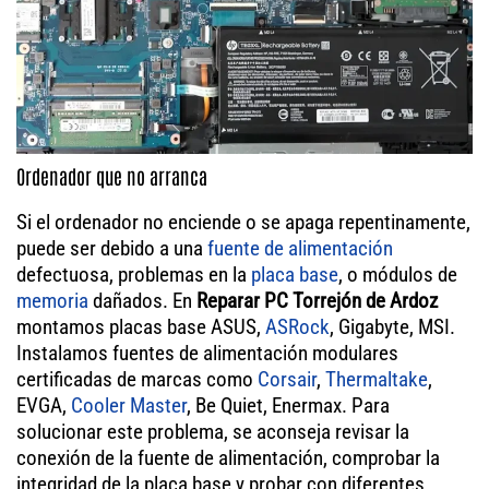
Ordenador que no arranca
Si el ordenador no enciende o se apaga repentinamente,
puede ser debido a una
fuente de alimentación
defectuosa, problemas en la
placa base
, o módulos de
memoria
dañados. En
Reparar PC Torrejón de Ardoz
montamos placas base ASUS,
ASRock
, Gigabyte, MSI.
Instalamos fuentes de alimentación modulares
certificadas de marcas como
Corsair
,
Thermaltake
,
EVGA,
Cooler Master
, Be Quiet, Enermax. Para
solucionar este problema, se aconseja revisar la
conexión de la fuente de alimentación, comprobar la
integridad de la placa base y probar con diferentes