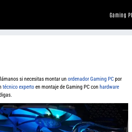
Gaming P
lámanos si necesitas montar un
ordenador
Gaming PC
por
un
técnico experto
en montaje de Gaming PC con
hardware
digas.