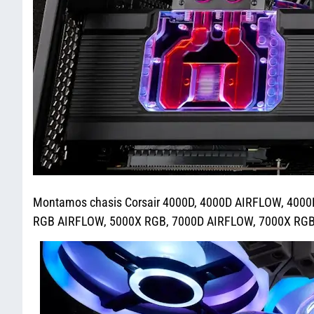
Montamos chasis Corsair 4000D, 4000D AIRFLOW, 400
RGB AIRFLOW, 5000X RGB, 7000D AIRFLOW, 7000X RGB