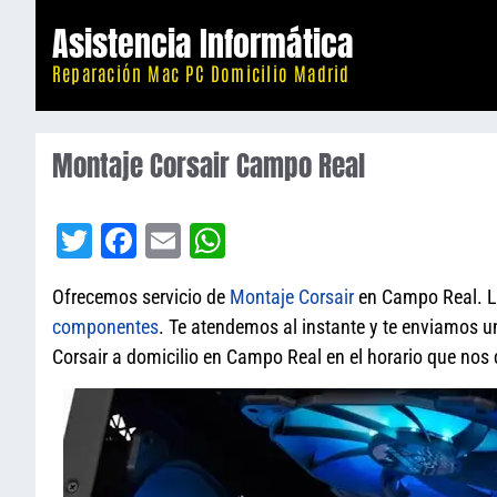
Saltar
Asistencia Informática
al
Reparación Mac PC Domicilio Madrid
contenido
Montaje Corsair Campo Real
T
Fa
E
W
wi
ce
m
ha
Ofrecemos servicio de
Montaje
Corsair
en Campo Real. L
tt
bo
ail
ts
componentes
. Te atendemos al instante y te enviamos 
er
ok
A
Corsair a domicilio en Campo Real en el horario que nos 
pp