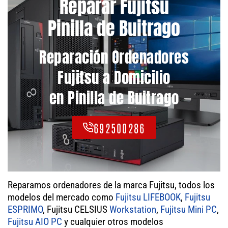
Reparar Fujitsu
Pinilla de Buitrago
Reparación Ordenadores
Fujitsu a Domicilio
en Pinilla de Buitrago
692500286
Reparamos ordenadores de la marca Fujitsu, todos los
modelos del mercado como
Fujitsu LIFEBOOK
,
Fujitsu
ESPRIMO
, Fujitsu CELSIUS
Workstation
,
Fujitsu Mini PC
,
Fujitsu AIO PC
y cualquier otros modelos