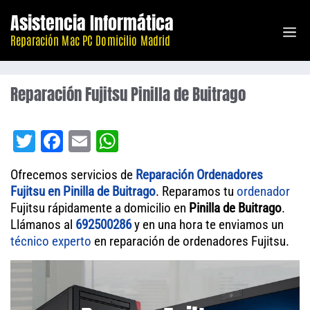
Saltar
Asistencia Informática
M
al
Reparación Mac PC Domicilio Madrid
contenido
Reparación Fujitsu Pinilla de Buitrago
T
Fa
E
W
wi
ce
m
ha
Ofrecemos servicios de
Reparación Ordenadores
tt
bo
ail
ts
Fujitsu en Pinilla de Buitrago
. Reparamos tu
ordenador
er
ok
A
Fujitsu rápidamente a domicilio en
Pinilla de Buitrago
.
Llámanos al
692500286
pp
y en una hora te enviamos un
técnico experto
en reparación de ordenadores Fujitsu.