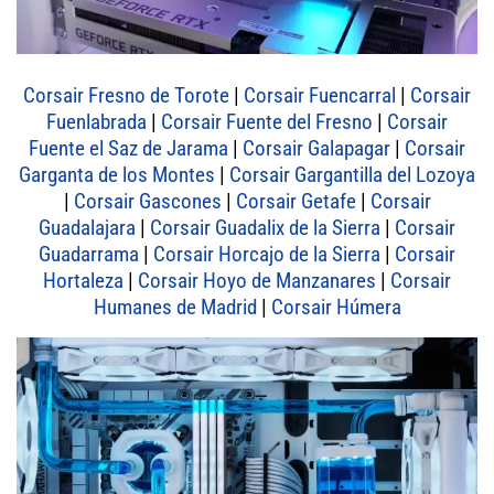
Corsair Fresno de Torote
|
Corsair Fuencarral
|
Corsair
Fuenlabrada
|
Corsair Fuente del Fresno
|
Corsair
Fuente el Saz de Jarama
|
Corsair Galapagar
|
Corsair
Garganta de los Montes
|
Corsair Gargantilla del Lozoya
|
Corsair Gascones
|
Corsair Getafe
|
Corsair
Guadalajara
|
Corsair Guadalix de la Sierra
|
Corsair
Guadarrama
|
Corsair Horcajo de la Sierra
|
Corsair
Hortaleza
|
Corsair Hoyo de Manzanares
|
Corsair
Humanes de Madrid
|
Corsair Húmera