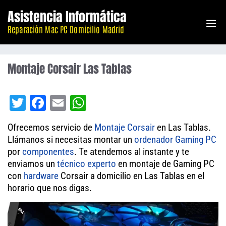
Saltar
Asistencia Informática
M
al
Reparación Mac PC Domicilio Madrid
contenido
Montaje Corsair Las Tablas
T
Fa
E
W
wi
ce
m
ha
Ofrecemos servicio de
Montaje
Corsair
en Las Tablas.
tt
bo
ail
ts
Llámanos si necesitas montar un
ordenador
Gaming PC
er
ok
A
por
componentes
. Te atendemos al instante y te
enviamos un
técnico experto
pp
en montaje de Gaming PC
con
hardware
Corsair a domicilio en Las Tablas en el
horario que nos digas.