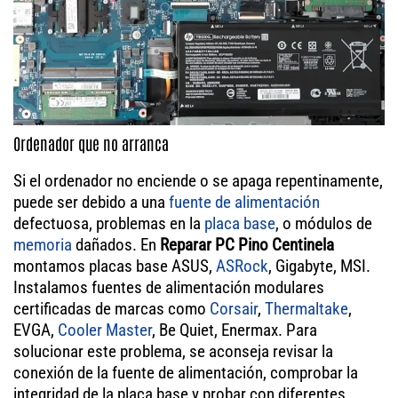
Ordenador que no arranca
Si el ordenador no enciende o se apaga repentinamente,
puede ser debido a una
fuente de alimentación
defectuosa, problemas en la
placa base
, o módulos de
memoria
dañados. En
Reparar PC Pino Centinela
montamos placas base ASUS,
ASRock
, Gigabyte, MSI.
Instalamos fuentes de alimentación modulares
certificadas de marcas como
Corsair
,
Thermaltake
,
EVGA,
Cooler Master
, Be Quiet, Enermax. Para
solucionar este problema, se aconseja revisar la
conexión de la fuente de alimentación, comprobar la
integridad de la placa base y probar con diferentes