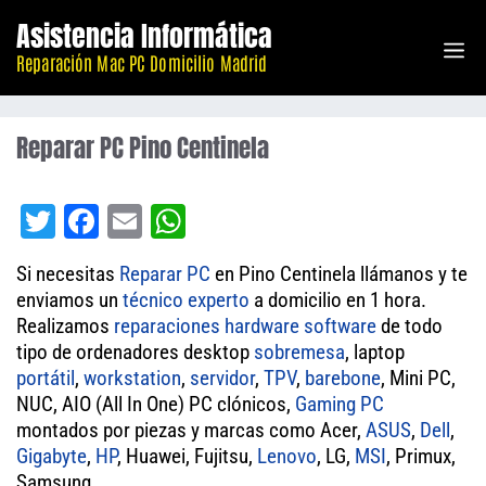
Saltar
Asistencia Informática
M
al
Reparación Mac PC Domicilio Madrid
contenido
Reparar PC Pino Centinela
T
Fa
E
W
wi
ce
m
ha
Si necesitas
Reparar PC
en Pino Centinela llámanos y te
tt
bo
ail
ts
enviamos un
técnico experto
a domicilio en 1 hora.
er
ok
A
Realizamos
reparaciones
hardware
software
de todo
tipo de ordenadores desktop
pp
sobremesa
, laptop
portátil
,
workstation
,
servidor
,
TPV
,
barebone
, Mini PC,
NUC, AIO (All In One) PC clónicos,
Gaming PC
montados por piezas y marcas como Acer,
ASUS
,
Dell
,
Gigabyte
,
HP
, Huawei, Fujitsu,
Lenovo
, LG,
MSI
, Primux,
Samsung.