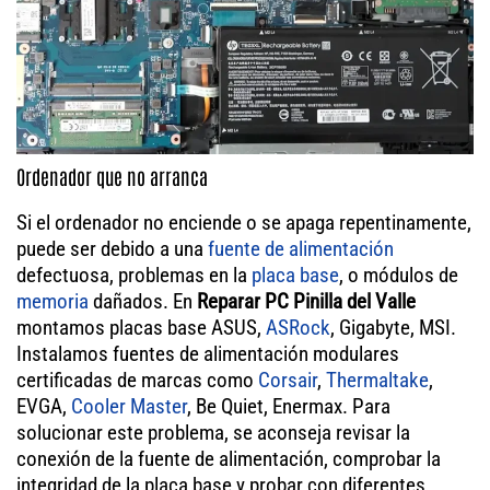
Ordenador que no arranca
Si el ordenador no enciende o se apaga repentinamente,
puede ser debido a una
fuente de alimentación
defectuosa, problemas en la
placa base
, o módulos de
memoria
dañados. En
Reparar PC Pinilla del Valle
montamos placas base ASUS,
ASRock
, Gigabyte, MSI.
Instalamos fuentes de alimentación modulares
certificadas de marcas como
Corsair
,
Thermaltake
,
EVGA,
Cooler Master
, Be Quiet, Enermax. Para
solucionar este problema, se aconseja revisar la
conexión de la fuente de alimentación, comprobar la
integridad de la placa base y probar con diferentes