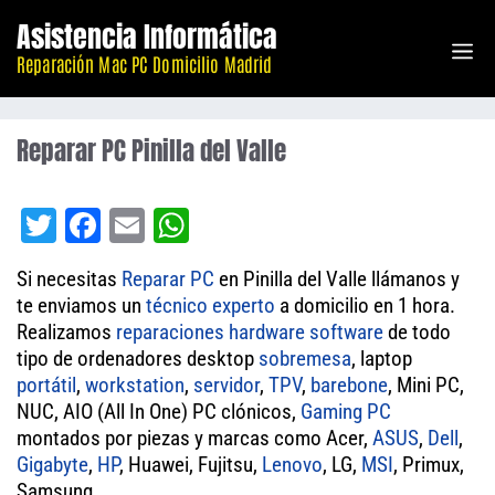
Saltar
Asistencia Informática
M
al
Reparación Mac PC Domicilio Madrid
contenido
Reparar PC Pinilla del Valle
T
Fa
E
W
wi
ce
m
ha
Si necesitas
Reparar PC
en Pinilla del Valle llámanos y
tt
bo
ail
ts
te enviamos un
técnico experto
a domicilio en 1 hora.
er
ok
A
Realizamos
reparaciones
hardware
software
de todo
tipo de ordenadores desktop
pp
sobremesa
, laptop
portátil
,
workstation
,
servidor
,
TPV
,
barebone
, Mini PC,
NUC, AIO (All In One) PC clónicos,
Gaming PC
montados por piezas y marcas como Acer,
ASUS
,
Dell
,
Gigabyte
,
HP
, Huawei, Fujitsu,
Lenovo
, LG,
MSI
, Primux,
Samsung.