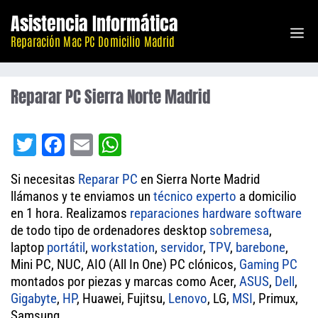
Saltar
Asistencia Informática
M
al
Reparación Mac PC Domicilio Madrid
contenido
Reparar PC Sierra Norte Madrid
T
Fa
E
W
wi
ce
m
ha
Si necesitas
Reparar PC
en Sierra Norte Madrid
tt
bo
ail
ts
llámanos y te enviamos un
técnico experto
a domicilio
er
ok
A
en 1 hora. Realizamos
reparaciones
hardware
software
de todo tipo de ordenadores desktop
pp
sobremesa
,
laptop
portátil
,
workstation
,
servidor
,
TPV
,
barebone
,
Mini PC, NUC, AIO (All In One) PC clónicos,
Gaming PC
montados por piezas y marcas como Acer,
ASUS
,
Dell
,
Gigabyte
,
HP
, Huawei, Fujitsu,
Lenovo
, LG,
MSI
, Primux,
Samsung.