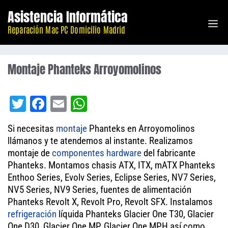
Saltar
Asistencia Informática
M
al
Reparación Mac PC Domicilio Madrid
contenido
Montaje Phanteks Arroyomolinos
T
Fa
E
W
wi
ce
m
ha
Si necesitas
montaje
Phanteks en Arroyomolinos
tt
bo
ail
ts
llámanos y te atendemos al instante. Realizamos
er
ok
A
montaje de
componentes
hardware
del fabricante
Phanteks. Montamos chasis ATX, ITX, mATX Phanteks
pp
Enthoo Series, Evolv Series, Eclipse Series, NV7 Series,
NV5 Series, NV9 Series, fuentes de alimentación
Phanteks Revolt X, Revolt Pro, Revolt SFX. Instalamos
refrigeración
líquida Phanteks Glacier One T30, Glacier
One D30, Glacier One MP, Glacier One MPH así como