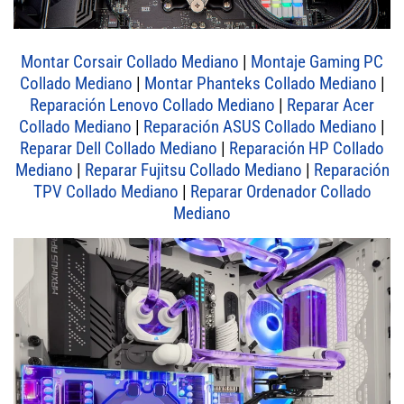
Montar Corsair Collado Mediano
|
Montaje Gaming PC
Collado Mediano
|
Montar Phanteks Collado Mediano
|
Reparación Lenovo Collado Mediano
|
Reparar Acer
Collado Mediano
|
Reparación ASUS Collado Mediano
|
Reparar Dell Collado Mediano
|
Reparación HP Collado
Mediano
|
Reparar Fujitsu Collado Mediano
|
Reparación
TPV Collado Mediano
|
Reparar Ordenador Collado
Mediano