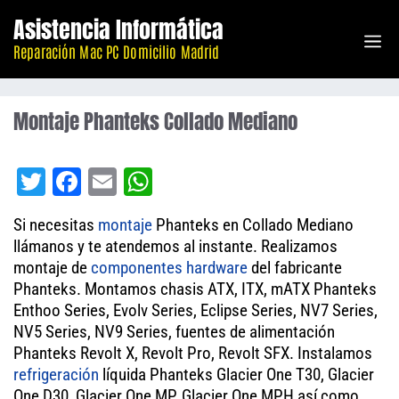
Saltar
Asistencia Informática
M
al
Reparación Mac PC Domicilio Madrid
contenido
Montaje Phanteks Collado Mediano
T
Fa
E
W
wi
ce
m
ha
Si necesitas
montaje
Phanteks en Collado Mediano
tt
bo
ail
ts
llámanos y te atendemos al instante. Realizamos
er
ok
A
montaje de
componentes
hardware
del fabricante
Phanteks. Montamos chasis ATX, ITX, mATX Phanteks
pp
Enthoo Series, Evolv Series, Eclipse Series, NV7 Series,
NV5 Series, NV9 Series, fuentes de alimentación
Phanteks Revolt X, Revolt Pro, Revolt SFX. Instalamos
refrigeración
líquida Phanteks Glacier One T30, Glacier
One D30, Glacier One MP, Glacier One MPH así como