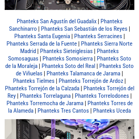
Phanteks San Agustín del Guadalix
|
Phanteks
Sanchinarro
|
Phanteks San Sebastián de los Reyes
|
Phanteks Santa Eugenia
|
Phanteks Serracines
|
Phanteks Serrada de la Fuente
|
Phanteks Sierra Norte
Madrid
|
Phanteks Sieteiglesias
|
Phanteks
Somosaguas
|
Phanteks Somosierra
|
Phanteks Soto
de la Moraleja
|
Phanteks Soto del Real
|
Phanteks Soto
de Viñuelas
|
Phanteks Talamanca de Jarama
|
Phanteks Tielmes
|
Phanteks Torrejón de Ardoz
|
Phanteks Torrejón de la Calzada
|
Phanteks Torrejón del
Rey
|
Phanteks Torrelaguna
|
Phanteks Torrelodones
|
Phanteks Torremocha de Jarama
|
Phanteks Torres de
la Alameda
|
Phanteks Tres Cantos
|
Phanteks Uceda