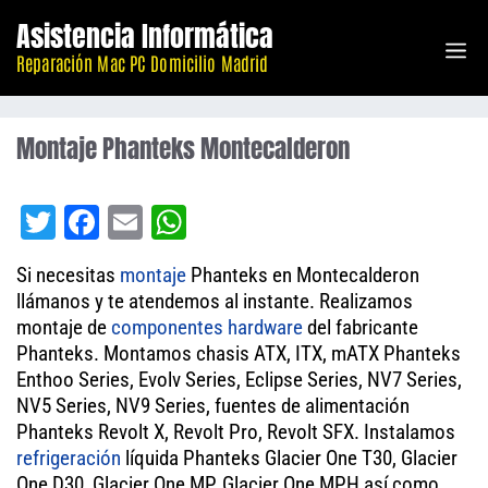
Saltar
Asistencia Informática
M
al
Reparación Mac PC Domicilio Madrid
contenido
Montaje Phanteks Montecalderon
T
Fa
E
W
wi
ce
m
ha
Si necesitas
montaje
Phanteks en Montecalderon
tt
bo
ail
ts
llámanos y te atendemos al instante. Realizamos
er
ok
A
montaje de
componentes
hardware
del fabricante
Phanteks. Montamos chasis ATX, ITX, mATX Phanteks
pp
Enthoo Series, Evolv Series, Eclipse Series, NV7 Series,
NV5 Series, NV9 Series, fuentes de alimentación
Phanteks Revolt X, Revolt Pro, Revolt SFX. Instalamos
refrigeración
líquida Phanteks Glacier One T30, Glacier
One D30, Glacier One MP, Glacier One MPH así como