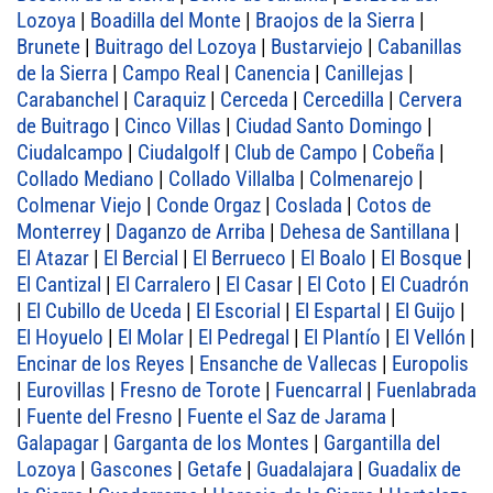
Lozoya
|
Boadilla del Monte
|
Braojos de la Sierra
|
Brunete
|
Buitrago del Lozoya
|
Bustarviejo
|
Cabanillas
de la Sierra
|
Campo Real
|
Canencia
|
Canillejas
|
Carabanchel
|
Caraquiz
|
Cerceda
|
Cercedilla
|
Cervera
de Buitrago
|
Cinco Villas
|
Ciudad Santo Domingo
|
Ciudalcampo
|
Ciudalgolf
|
Club de Campo
|
Cobeña
|
Collado Mediano
|
Collado Villalba
|
Colmenarejo
|
Colmenar Viejo
|
Conde Orgaz
|
Coslada
|
Cotos de
Monterrey
|
Daganzo de Arriba
|
Dehesa de Santillana
|
El Atazar
|
El Bercial
|
El Berrueco
|
El Boalo
|
El Bosque
|
El Cantizal
|
El Carralero
|
El Casar
|
El Coto
|
El Cuadrón
|
El Cubillo de Uceda
|
El Escorial
|
El Espartal
|
El Guijo
|
El Hoyuelo
|
El Molar
|
El Pedregal
|
El Plantío
|
El Vellón
|
Encinar de los Reyes
|
Ensanche de Vallecas
|
Europolis
|
Eurovillas
|
Fresno de Torote
|
Fuencarral
|
Fuenlabrada
|
Fuente del Fresno
|
Fuente el Saz de Jarama
|
Galapagar
|
Garganta de los Montes
|
Gargantilla del
Lozoya
|
Gascones
|
Getafe
|
Guadalajara
|
Guadalix de