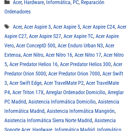
Categorías
Acer
,
Hardware
,
Informática
,
PC
,
Reparación
Ordenadores
Etiquetas
Acer
,
Acer Aspire 3
,
Acer Aspire 5
,
Acer Aspire C24
,
Acer
Aspire C27
,
Acer Aspire S27
,
Acer Aspire TC
,
Acer Aspire
Vero
,
Acer ConceptD 500
,
Acer Enduro Urban N3
,
Acer
Extensa
,
Acer Nitro
,
Acer Nitro 16
,
Acer Nitro 17
,
Acer Nitro
5
,
Acer Predator Helios 16
,
Acer Predator Helios 300
,
Acer
Predator Orion 5000
,
Acer Predator Orion 7000
,
Acer Swift
3
,
Acer Swift Edge
,
Acer TravelMate P2
,
Acer TravelMate
P4
,
Acer Triton 17X
,
Arreglar Ordenador Domicilio
,
Arreglar
PC Madrid
,
Asistencia Informática Domicilio
,
Asistencia
Informática Madrid
,
Asistencia Informática Mangirón
,
Asistencia Informática Sierra Norte Madrid
,
Asistencia
Soporte Acer
,
Hardware
,
Informática Madrid
,
Informático