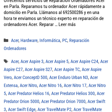
Ofrecemos servicios de Reparación Ordenadores Acer
tt
bo
ail
ts
en Parla. Reparamos tu ordenador Acer rápidamente a
er
ok
A
domicilio en Parla. Llámanos al 692500286 y en una
hora te enviamos un técnico experto en reparación de
pp
ordenadores Acer. Reparar …
Leer más
Categorías
Acer
,
Hardware
,
Informática
,
PC
,
Reparación
Ordenadores
Etiquetas
Acer
,
Acer Aspire 3
,
Acer Aspire 5
,
Acer Aspire C24
,
Acer
Aspire C27
,
Acer Aspire S27
,
Acer Aspire TC
,
Acer Aspire
Vero
,
Acer ConceptD 500
,
Acer Enduro Urban N3
,
Acer
Extensa
,
Acer Nitro
,
Acer Nitro 16
,
Acer Nitro 17
,
Acer Nitro
5
,
Acer Predator Helios 16
,
Acer Predator Helios 300
,
Acer
Predator Orion 5000
,
Acer Predator Orion 7000
,
Acer Swift
3
,
Acer Swift Edge
,
Acer TravelMate P2
,
Acer TravelMate