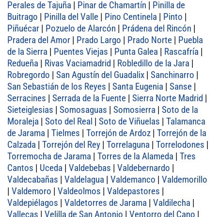
Perales de Tajuña
|
Pinar de Chamartín
|
Pinilla de
Buitrago
|
Pinilla del Valle
|
Pino Centinela
|
Pinto
|
Piñuécar
|
Pozuelo de Alarcón
|
Prádena del Rincón
|
Pradera del Amor
|
Prado Largo
|
Prado Norte
|
Puebla
de la Sierra
|
Puentes Viejas
|
Punta Galea
|
Rascafría
|
Redueña
|
Rivas Vaciamadrid
|
Robledillo de la Jara
|
Robregordo
|
San Agustín del Guadalix
|
Sanchinarro
|
San Sebastián de los Reyes
|
Santa Eugenia
|
Sanse
|
Serracines
|
Serrada de la Fuente
|
Sierra Norte Madrid
|
Sieteiglesias
|
Somosaguas
|
Somosierra
|
Soto de la
Moraleja
|
Soto del Real
|
Soto de Viñuelas
|
Talamanca
de Jarama
|
Tielmes
|
Torrejón de Ardoz
|
Torrejón de la
Calzada
|
Torrejón del Rey
|
Torrelaguna
|
Torrelodones
|
Torremocha de Jarama
|
Torres de la Alameda
|
Tres
Cantos
|
Uceda
|
Valdebebas
|
Valdebernardo
|
Valdecabañas
|
Valdelagua
|
Valdemanco
|
Valdemorillo
|
Valdemoro
|
Valdeolmos
|
Valdepastores
|
Valdepiélagos
|
Valdetorres de Jarama
|
Valdilecha
|
Vallecas
|
Velilla de San Antonio
|
Ventorro del Cano
|