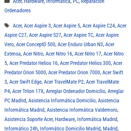
Categorías
Acer
,
Hardware
,
Informática
,
PC
,
Reparación
Ordenadores
Etiquetas
Acer
,
Acer Aspire 3
,
Acer Aspire 5
,
Acer Aspire C24
,
Acer
Aspire C27
,
Acer Aspire S27
,
Acer Aspire TC
,
Acer Aspire
Vero
,
Acer ConceptD 500
,
Acer Enduro Urban N3
,
Acer
Extensa
,
Acer Nitro
,
Acer Nitro 16
,
Acer Nitro 17
,
Acer Nitro
5
,
Acer Predator Helios 16
,
Acer Predator Helios 300
,
Acer
Predator Orion 5000
,
Acer Predator Orion 7000
,
Acer Swift
3
,
Acer Swift Edge
,
Acer TravelMate P2
,
Acer TravelMate
P4
,
Acer Triton 17X
,
Arreglar Ordenador Domicilio
,
Arreglar
PC Madrid
,
Asistencia Informática Domicilio
,
Asistencia
Informática Madrid
,
Asistencia Informática Valdemoro
,
Asistencia Soporte Acer
,
Hardware
,
Informática Madrid
,
Informático 24h
,
Informático Domicilio Madrid
,
Madrid
,