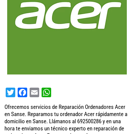
T
Fa
E
W
wi
ce
m
ha
Ofrecemos servicios de Reparación Ordenadores Acer
tt
bo
ail
ts
en Sanse. Reparamos tu ordenador Acer rápidamente a
er
ok
A
domicilio en Sanse. Llámanos al 692500286 y en una
hora te enviamos un técnico experto en reparación de
pp