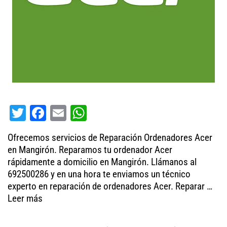
T
Fa
E
W
wi
ce
m
ha
Ofrecemos servicios de Reparación Ordenadores Acer
tt
bo
ail
ts
en Mangirón. Reparamos tu ordenador Acer
er
ok
A
rápidamente a domicilio en Mangirón. Llámanos al
692500286 y en una hora te enviamos un técnico
pp
experto en reparación de ordenadores Acer. Reparar …
Leer más