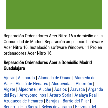
Reparación Ordenadores Acer Nitro 16 a domicilio en la
Comunidad de Madrid. Reparación ampliación hardware
Acer Nitro 16. Instalación software Windows 11 Pro en
ordenadores Acer Nitro 16.
Reparación Ordenadores Acer a Domicilio Madrid
Guadalajara
Ajalvir
|
Alalpardo
|
Alameda de Osuna
|
Alameda del
Valle
|
Alcalá de Henares
|
Alcobendas
|
Alcorcón
|
Algete
|
Alpedrete
|
Aluche
|
Aoslos
|
Aravaca
|
Arganda
del Rey
|
Arroyomolinos
|
Arturo Soria
|
Atalaya Real
|
Azuqueca de Henares
|
Barajas
|
Barrio del Pilar
|
Becerril de la Sierra
|
Belvis de Jarama
|
Berzosa del