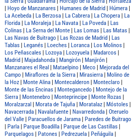
la Sierra
|
Guadarrama
|
Horcajo de la Sierra
|
Hortaleza
|
Hoyo de Manzanares
|
Humanes de Madrid
|
Húmera
|
La Acebeda
|
La Berzosa
|
La Cabrera
|
La Chopera
|
La
Florida
|
La Moraleja
|
La Navata
|
La Poveda
|
Las
Colinas
|
La Serna del Monte
|
Las Lomas
|
Las Matas
|
Las Navas de Buitrago
|
Las Rozas de Madrid
|
Las
Tablas
|
Leganés
|
Loeches
|
Loranca
|
Los Molinos
|
Los Peñascales
|
Lozoya
|
Lozoyuela
|
Madarcos
|
Madrid
|
Majadahonda
|
Mangirón
|
Manjirón
|
Manzanares el Real
|
Mataelpino
|
Meco
|
Mejorada del
Campo
|
Miraflores de la Sierra
|
Mirasierra
|
Molino de
la Hoz
|
Monte Alina
|
Montecalderon
|
Monteclaro
|
Monte de las Encinas
|
Montegancedo
|
Montejo de la
Sierra
|
Montenebro
|
Monteprincipe
|
Monte Rozas
|
Moralzarzal
|
Morata de Tajuña
|
Moratalaz
|
Móstoles
|
Navacerrada
|
Navalafuente
|
Navarredonda
|
Oteruelo
del Valle
|
Paracuellos de Jarama
|
Paredes de Buitrago
|
Parla
|
Parque Boadilla
|
Parque de Las Castillas
|
Parquelagos
|
Patones
|
Pedrezuela
|
Peñáguila
|