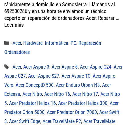
er
ok
A
rápidamente a domicilio en Somosierra. Llámanos al
692500286 y en una hora te enviamos un técnico
pp
experto en reparación de ordenadores Acer. Reparar …
Leer más
Categorías
Acer
,
Hardware
,
Informática
,
PC
,
Reparación
Ordenadores
Etiquetas
Acer
,
Acer Aspire 3
,
Acer Aspire 5
,
Acer Aspire C24
,
Acer
Aspire C27
,
Acer Aspire S27
,
Acer Aspire TC
,
Acer Aspire
Vero
,
Acer ConceptD 500
,
Acer Enduro Urban N3
,
Acer
Extensa
,
Acer Nitro
,
Acer Nitro 16
,
Acer Nitro 17
,
Acer Nitro
5
,
Acer Predator Helios 16
,
Acer Predator Helios 300
,
Acer
Predator Orion 5000
,
Acer Predator Orion 7000
,
Acer Swift
3
,
Acer Swift Edge
,
Acer TravelMate P2
,
Acer TravelMate