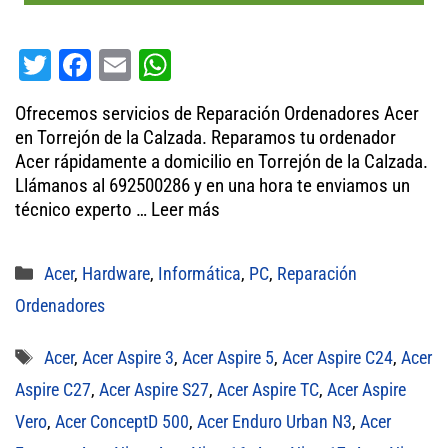
T
Fa
E
W
wi
ce
m
ha
Ofrecemos servicios de Reparación Ordenadores Acer
tt
bo
ail
ts
en Torrejón de la Calzada. Reparamos tu ordenador
er
ok
A
Acer rápidamente a domicilio en Torrejón de la Calzada.
Llámanos al 692500286 y en una hora te enviamos un
pp
técnico experto …
Leer más
Categorías
Acer
,
Hardware
,
Informática
,
PC
,
Reparación
Ordenadores
Etiquetas
Acer
,
Acer Aspire 3
,
Acer Aspire 5
,
Acer Aspire C24
,
Acer
Aspire C27
,
Acer Aspire S27
,
Acer Aspire TC
,
Acer Aspire
Vero
,
Acer ConceptD 500
,
Acer Enduro Urban N3
,
Acer