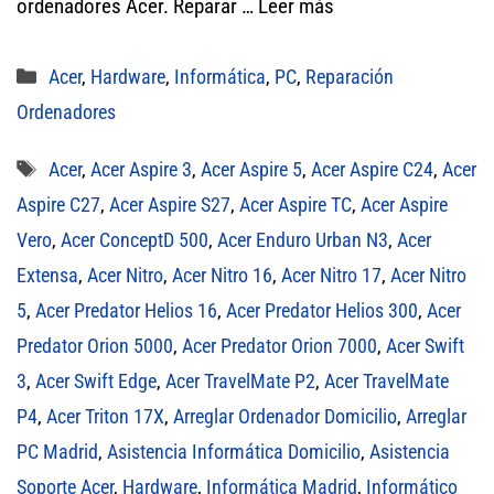
ordenadores Acer. Reparar …
Leer más
Categorías
Acer
,
Hardware
,
Informática
,
PC
,
Reparación
Ordenadores
Etiquetas
Acer
,
Acer Aspire 3
,
Acer Aspire 5
,
Acer Aspire C24
,
Acer
Aspire C27
,
Acer Aspire S27
,
Acer Aspire TC
,
Acer Aspire
Vero
,
Acer ConceptD 500
,
Acer Enduro Urban N3
,
Acer
Extensa
,
Acer Nitro
,
Acer Nitro 16
,
Acer Nitro 17
,
Acer Nitro
5
,
Acer Predator Helios 16
,
Acer Predator Helios 300
,
Acer
Predator Orion 5000
,
Acer Predator Orion 7000
,
Acer Swift
3
,
Acer Swift Edge
,
Acer TravelMate P2
,
Acer TravelMate
P4
,
Acer Triton 17X
,
Arreglar Ordenador Domicilio
,
Arreglar
PC Madrid
,
Asistencia Informática Domicilio
,
Asistencia
Soporte Acer
,
Hardware
,
Informática Madrid
,
Informático