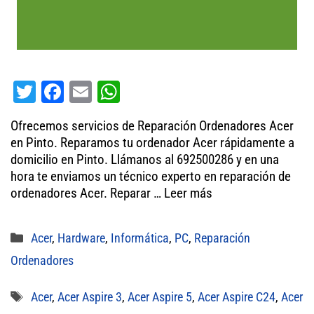
T
Fa
E
W
wi
ce
m
ha
Ofrecemos servicios de Reparación Ordenadores Acer
tt
bo
ail
ts
en Pinto. Reparamos tu ordenador Acer rápidamente a
er
ok
A
domicilio en Pinto. Llámanos al 692500286 y en una
hora te enviamos un técnico experto en reparación de
pp
ordenadores Acer. Reparar …
Leer más
Categorías
Acer
,
Hardware
,
Informática
,
PC
,
Reparación
Ordenadores
Etiquetas
Acer
,
Acer Aspire 3
,
Acer Aspire 5
,
Acer Aspire C24
,
Acer