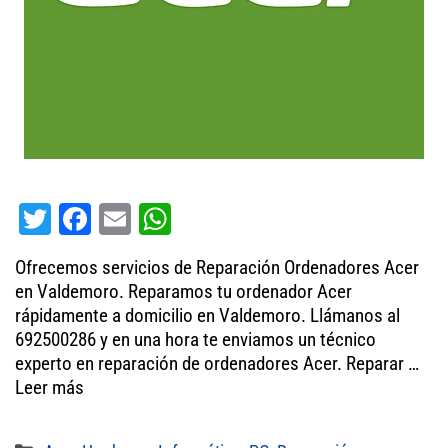
T
Fa
E
W
wi
ce
m
ha
Ofrecemos servicios de Reparación Ordenadores Acer
tt
bo
ail
ts
en Valdemoro. Reparamos tu ordenador Acer
er
ok
A
rápidamente a domicilio en Valdemoro. Llámanos al
692500286 y en una hora te enviamos un técnico
pp
experto en reparación de ordenadores Acer. Reparar …
Leer más