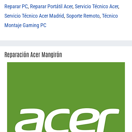
Reparar PC
,
Reparar Portátil Acer
,
Servicio Técnico Acer
,
Servicio Técnico Acer Madrid
,
Soporte Remoto
,
Técnico
Montaje Gaming PC
Reparación Acer Mangirón