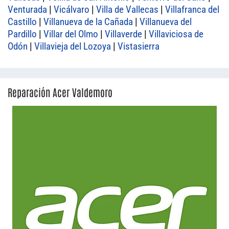
Venturada
|
Vicálvaro
|
Villa de Vallecas
|
Villafranca del
Castillo
|
Villanueva de la Cañada
|
Villanueva del
Pardillo
|
Villar del Olmo
|
Villaverde
|
Villaviciosa de
Odón
|
Villavieja del Lozoya
|
Vistasierra
Reparación Acer Valdemoro