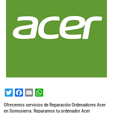
T
Fa
E
W
wi
ce
m
ha
Ofrecemos servicios de Reparación Ordenadores Acer
tt
bo
ail
ts
en Somosierra. Reparamos tu ordenador Acer