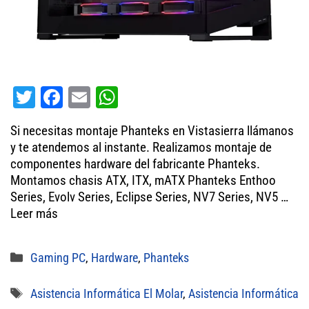
T
Fa
E
W
wi
ce
m
ha
Si necesitas montaje Phanteks en Vistasierra llámanos
tt
bo
ail
ts
y te atendemos al instante. Realizamos montaje de
er
ok
A
componentes hardware del fabricante Phanteks.
Montamos chasis ATX, ITX, mATX Phanteks Enthoo
pp
Series, Evolv Series, Eclipse Series, NV7 Series, NV5 …
Leer más
Categorías
Gaming PC
,
Hardware
,
Phanteks
Etiquetas
Asistencia Informática El Molar
,
Asistencia Informática