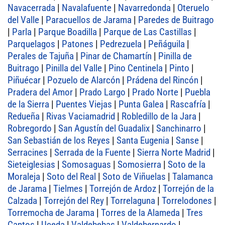
Navacerrada
|
Navalafuente
|
Navarredonda
|
Oteruelo
del Valle
|
Paracuellos de Jarama
|
Paredes de Buitrago
|
Parla
|
Parque Boadilla
|
Parque de Las Castillas
|
Parquelagos
|
Patones
|
Pedrezuela
|
Peñáguila
|
Perales de Tajuña
|
Pinar de Chamartín
|
Pinilla de
Buitrago
|
Pinilla del Valle
|
Pino Centinela
|
Pinto
|
Piñuécar
|
Pozuelo de Alarcón
|
Prádena del Rincón
|
Pradera del Amor
|
Prado Largo
|
Prado Norte
|
Puebla
de la Sierra
|
Puentes Viejas
|
Punta Galea
|
Rascafría
|
Redueña
|
Rivas Vaciamadrid
|
Robledillo de la Jara
|
Robregordo
|
San Agustín del Guadalix
|
Sanchinarro
|
San Sebastián de los Reyes
|
Santa Eugenia
|
Sanse
|
Serracines
|
Serrada de la Fuente
|
Sierra Norte Madrid
|
Sieteiglesias
|
Somosaguas
|
Somosierra
|
Soto de la
Moraleja
|
Soto del Real
|
Soto de Viñuelas
|
Talamanca
de Jarama
|
Tielmes
|
Torrejón de Ardoz
|
Torrejón de la
Calzada
|
Torrejón del Rey
|
Torrelaguna
|
Torrelodones
|
Torremocha de Jarama
|
Torres de la Alameda
|
Tres
Cantos
|
Uceda
|
Valdebebas
|
Valdebernardo
|