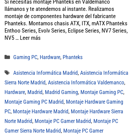
Si necesitas montaje Phanteks en Valdemanco
tt
bo
ail
ts
llámanos y te atendemos al instante. Realizamos
er
ok
A
montaje de componentes hardware del fabricante
Phanteks. Montamos chasis ATX, ITX, mATX Phanteks
pp
Enthoo Series, Evolv Series, Eclipse Series, NV7 Series,
NV5 …
Leer más
Categorías
Gaming PC
,
Hardware
,
Phanteks
Etiquetas
Asistencia Informática Madrid
,
Asistencia Informática
Sierra Norte Madrid
,
Asistencia Informática Valdemanco
,
Hardware
,
Madrid
,
Madrid Gaming
,
Montaje Gaming PC
,
Montaje Gaming PC Madrid
,
Montaje Hardware Gaming
PC
,
Montaje Hardware Madrid
,
Montaje Hardware Sierra
Norte Madrid
,
Montaje PC Gamer Madrid
,
Montaje PC
Gamer Sierra Norte Madrid
,
Montaje PC Gamer