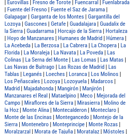
|
Eurovillas
|
Fresno de Torote
|
Fuencarral
|
Fuenlabrada
|
Fuente del Fresno
|
Fuente el Saz de Jarama
|
Galapagar
|
Garganta de los Montes
|
Gargantilla del
Lozoya
|
Gascones
|
Getafe
|
Guadalajara
|
Guadalix de
la Sierra
|
Guadarrama
|
Horcajo de la Sierra
|
Hortaleza
|
Hoyo de Manzanares
|
Humanes de Madrid
|
Húmera
|
La Acebeda
|
La Berzosa
|
La Cabrera
|
La Chopera
|
La
Florida
|
La Moraleja
|
La Navata
|
La Poveda
|
Las
Colinas
|
La Serna del Monte
|
Las Lomas
|
Las Matas
|
Las Navas de Buitrago
|
Las Rozas de Madrid
|
Las
Tablas
|
Leganés
|
Loeches
|
Loranca
|
Los Molinos
|
Los Peñascales
|
Lozoya
|
Lozoyuela
|
Madarcos
|
Madrid
|
Majadahonda
|
Mangirón
|
Manjirón
|
Manzanares el Real
|
Mataelpino
|
Meco
|
Mejorada del
Campo
|
Miraflores de la Sierra
|
Mirasierra
|
Molino de
la Hoz
|
Monte Alina
|
Montecalderon
|
Monteclaro
|
Monte de las Encinas
|
Montegancedo
|
Montejo de la
Sierra
|
Montenebro
|
Monteprincipe
|
Monte Rozas
|
Moralzarzal
|
Morata de Tajuña
|
Moratalaz
|
Móstoles
|