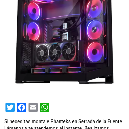
T
Fa
E
W
wi
ce
m
ha
Si necesitas montaje Phanteks en Serrada de la Fuente
tt
bo
ail
ts
llámanos y te atendemos al instante. Realizamos