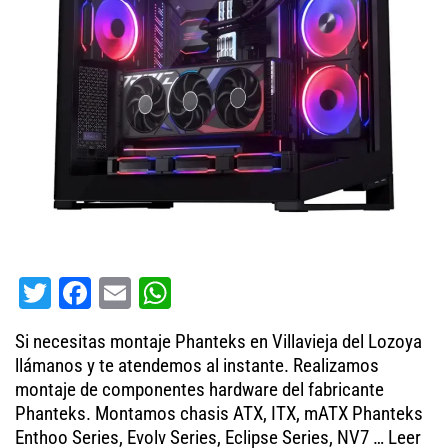
T
Fa
E
W
wi
ce
m
ha
Si necesitas montaje Phanteks en Villavieja del Lozoya
tt
bo
ail
ts
llámanos y te atendemos al instante. Realizamos
er
ok
A
montaje de componentes hardware del fabricante
Phanteks. Montamos chasis ATX, ITX, mATX Phanteks
pp
Enthoo Series, Evolv Series, Eclipse Series, NV7 …
Leer