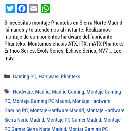
T
Fa
E
W
wi
ce
m
ha
Si necesitas montaje Phanteks en Sierra Norte Madrid
tt
bo
ail
ts
llámanos y te atendemos al instante. Realizamos
er
ok
A
montaje de componentes hardware del fabricante
Phanteks. Montamos chasis ATX, ITX, mATX Phanteks
pp
Enthoo Series, Evolv Series, Eclipse Series, NV7 …
Leer
más
Categorías
Gaming PC
,
Hardware
,
Phanteks
Etiquetas
Hardware
,
Madrid
,
Madrid Gaming
,
Montaje Gaming
PC
,
Montaje Gaming PC Madrid
,
Montaje Hardware
Gaming PC
,
Montaje Hardware Madrid
,
Montaje Hardware
Sierra Norte Madrid
,
Montaje PC Gamer Madrid
,
Montaje
PC Gamer Sierra Norte Madrid
,
Montar Gaming PC