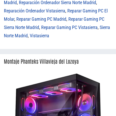
Madrid
,
Reparación Ordenador Sierra Norte Madrid
,
Reparación Ordenador Vistasierra
,
Reparar Gaming PC El
Molar
,
Reparar Gaming PC Madrid
,
Reparar Gaming PC
Sierra Norte Madrid
,
Reparar Gaming PC Vistasierra
,
Sierra
Norte Madrid
,
Vistasierra
Montaje Phanteks Villavieja del Lozoya