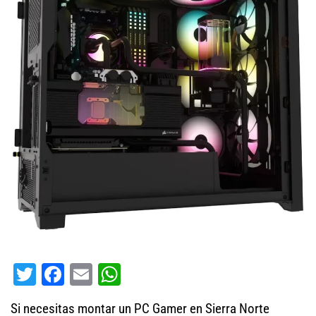
T
Fa
E
W
wi
ce
m
ha
Si necesitas montar un PC Gamer en Sierra Norte