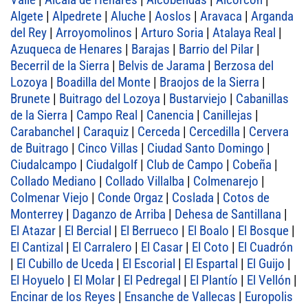
Algete
|
Alpedrete
|
Aluche
|
Aoslos
|
Aravaca
|
Arganda
del Rey
|
Arroyomolinos
|
Arturo Soria
|
Atalaya Real
|
Azuqueca de Henares
|
Barajas
|
Barrio del Pilar
|
Becerril de la Sierra
|
Belvis de Jarama
|
Berzosa del
Lozoya
|
Boadilla del Monte
|
Braojos de la Sierra
|
Brunete
|
Buitrago del Lozoya
|
Bustarviejo
|
Cabanillas
de la Sierra
|
Campo Real
|
Canencia
|
Canillejas
|
Carabanchel
|
Caraquiz
|
Cerceda
|
Cercedilla
|
Cervera
de Buitrago
|
Cinco Villas
|
Ciudad Santo Domingo
|
Ciudalcampo
|
Ciudalgolf
|
Club de Campo
|
Cobeña
|
Collado Mediano
|
Collado Villalba
|
Colmenarejo
|
Colmenar Viejo
|
Conde Orgaz
|
Coslada
|
Cotos de
Monterrey
|
Daganzo de Arriba
|
Dehesa de Santillana
|
El Atazar
|
El Bercial
|
El Berrueco
|
El Boalo
|
El Bosque
|
El Cantizal
|
El Carralero
|
El Casar
|
El Coto
|
El Cuadrón
|
El Cubillo de Uceda
|
El Escorial
|
El Espartal
|
El Guijo
|
El Hoyuelo
|
El Molar
|
El Pedregal
|
El Plantío
|
El Vellón
|
Encinar de los Reyes
|
Ensanche de Vallecas
|
Europolis