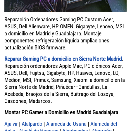
Reparación Ordenadores Gaming PC Custom Acer,
ASUS, Dell Alienware, HP OMEN, Gigabyte, Lenovo, MSI
a domicilio en Madrid y Guadalajara. Montaje
componentes refrigeración líquida ampliaciones
actualización BIOS firmware.
Reparar Gaming PC a domicilio en Sierra Norte Madrid
.
Reparación ordenadores Apple Mac, PC clónicos Acer,
ASUS, Dell, Fujitsu, Gigabyte, HP, Huawei, Lenovo, LG,
Medion, MSI, Primux, Samsung, Xiaomi a domicilio en la
Sierra Norte de Madrid, Piñuécar–Gandullas, La
Acebeda, Braojos de la Sierra, Buitrago del Lozoya,
Gascones, Madarcos.
Montar PC Gamer a Domicilio en Madrid Guadalajara
Ajalvir
|
Alalpardo
|
Alameda de Osuna
|
Alameda del
Valle
|
Alcalá de Henares
|
Alcobendas
|
Alcorcón
|