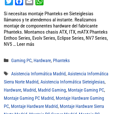
T
Fa
E
W
wi
ce
m
ha
Si necesitas montaje Phanteks en Sieteiglesias
tt
bo
ail
ts
llámanos y te atendemos al instante. Realizamos
er
ok
A
montaje de componentes hardware del fabricante
Phanteks. Montamos chasis ATX, ITX, mATX Phanteks
pp
Enthoo Series, Evolv Series, Eclipse Series, NV7 Series,
NV5 …
Leer más
Categorías
Gaming PC
,
Hardware
,
Phanteks
Etiquetas
Asistencia Informática Madrid
,
Asistencia Informática
Sierra Norte Madrid
,
Asistencia Informática Sieteiglesias
,
Hardware
,
Madrid
,
Madrid Gaming
,
Montaje Gaming PC
,
Montaje Gaming PC Madrid
,
Montaje Hardware Gaming
PC
,
Montaje Hardware Madrid
,
Montaje Hardware Sierra