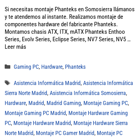
wi
ce
m
ha
Si necesitas montaje Phanteks en Somosierra llámanos
tt
bo
ail
ts
y te atendemos al instante. Realizamos montaje de
er
ok
A
componentes hardware del fabricante Phanteks.
Montamos chasis ATX, ITX, mATX Phanteks Enthoo
pp
Series, Evolv Series, Eclipse Series, NV7 Series, NV5 …
Leer más
Categorías
Gaming PC
,
Hardware
,
Phanteks
Etiquetas
Asistencia Informática Madrid
,
Asistencia Informática
Sierra Norte Madrid
,
Asistencia Informática Somosierra
,
Hardware
,
Madrid
,
Madrid Gaming
,
Montaje Gaming PC
,
Montaje Gaming PC Madrid
,
Montaje Hardware Gaming
PC
,
Montaje Hardware Madrid
,
Montaje Hardware Sierra
Norte Madrid
,
Montaje PC Gamer Madrid
,
Montaje PC