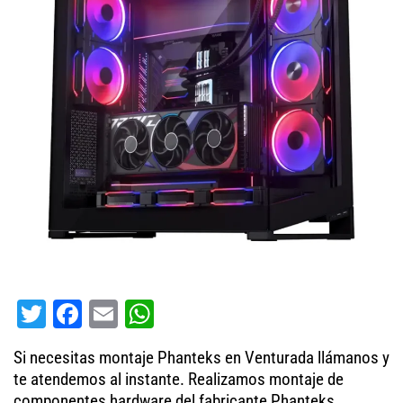
T
Fa
E
W
wi
ce
m
ha
Si necesitas montaje Phanteks en Venturada llámanos y
tt
bo
ail
ts
te atendemos al instante. Realizamos montaje de
er
ok
A
componentes hardware del fabricante Phanteks.