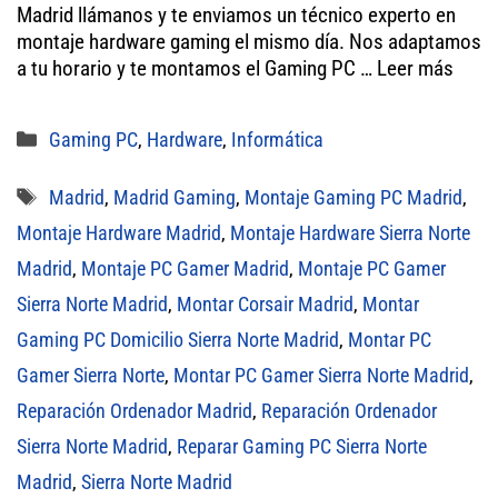
tt
bo
ail
ts
Madrid llámanos y te enviamos un técnico experto en
er
ok
A
montaje hardware gaming el mismo día. Nos adaptamos
a tu horario y te montamos el Gaming PC …
pp
Leer más
Categorías
Gaming PC
,
Hardware
,
Informática
Etiquetas
Madrid
,
Madrid Gaming
,
Montaje Gaming PC Madrid
,
Montaje Hardware Madrid
,
Montaje Hardware Sierra Norte
Madrid
,
Montaje PC Gamer Madrid
,
Montaje PC Gamer
Sierra Norte Madrid
,
Montar Corsair Madrid
,
Montar
Gaming PC Domicilio Sierra Norte Madrid
,
Montar PC
Gamer Sierra Norte
,
Montar PC Gamer Sierra Norte Madrid
,
Reparación Ordenador Madrid
,
Reparación Ordenador
Sierra Norte Madrid
,
Reparar Gaming PC Sierra Norte
Madrid
,
Sierra Norte Madrid