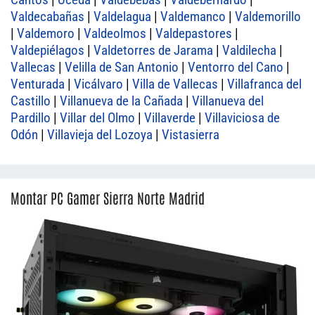
Valdecabañas
|
Valdelagua
|
Valdemanco
|
Valdemorillo
|
Valdemoro
|
Valdeolmos
|
Valdepastores
|
Valdepiélagos
|
Valdetorres de Jarama
|
Valdilecha
|
Vallecas
|
Velilla de San Antonio
|
Ventorro del Cano
|
Venturada
|
Vicálvaro
|
Villa de Vallecas
|
Villafranca del
Castillo
|
Villanueva de la Cañada
|
Villanueva del
Pardillo
|
Villar del Olmo
|
Villaverde
|
Villaviciosa de
Odón
|
Villavieja del Lozoya
|
Vistasierra
Montar PC Gamer Sierra Norte Madrid