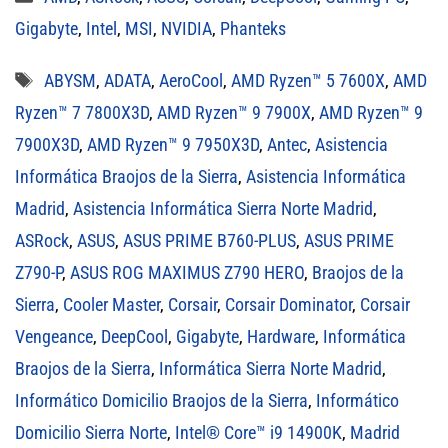
Gigabyte
,
Intel
,
MSI
,
NVIDIA
,
Phanteks
Etiquetas
ABYSM
,
ADATA
,
AeroCool
,
AMD Ryzen™ 5 7600X
,
AMD
Ryzen™ 7 7800X3D
,
AMD Ryzen™ 9 7900X
,
AMD Ryzen™ 9
7900X3D
,
AMD Ryzen™ 9 7950X3D
,
Antec
,
Asistencia
Informática Braojos de la Sierra
,
Asistencia Informática
Madrid
,
Asistencia Informática Sierra Norte Madrid
,
ASRock
,
ASUS
,
ASUS PRIME B760-PLUS
,
ASUS PRIME
Z790-P
,
ASUS ROG MAXIMUS Z790 HERO
,
Braojos de la
Sierra
,
Cooler Master
,
Corsair
,
Corsair Dominator
,
Corsair
Vengeance
,
DeepCool
,
Gigabyte
,
Hardware
,
Informática
Braojos de la Sierra
,
Informática Sierra Norte Madrid
,
Informático Domicilio Braojos de la Sierra
,
Informático
Domicilio Sierra Norte
,
Intel® Core™ i9 14900K
,
Madrid