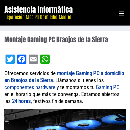
Saltar
Asistencia Informática
M
al
Reparación Mac PC Domicilio Madrid
contenido
Montaje Gaming PC Braojos de la Sierra
T
Fa
E
W
wi
ce
m
ha
Ofrecemos servicios de
montaje Gaming PC a domicilio
tt
bo
ail
ts
en Braojos de la Sierra
. Llámanos si tienes los
er
ok
A
componentes
hardware
y te montamos tu
Gaming PC
en el horario que más te convenga. Estamos abiertos
pp
las
24 horas
, festivos fin de semana.