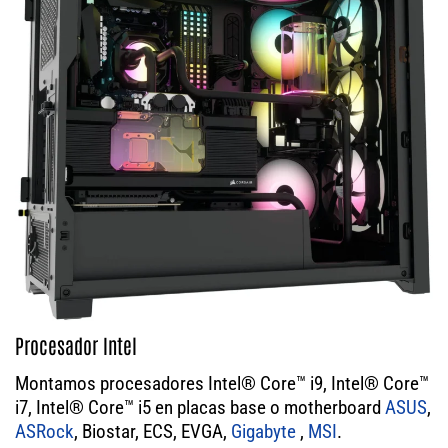
Procesador Intel
Montamos procesadores Intel® Core™ i9, Intel® Core™
i7, Intel® Core™ i5 en placas base o motherboard
ASUS
,
ASRock
, Biostar, ECS, EVGA,
Gigabyte
,
MSI
.