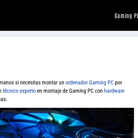
Gaming P
ámanos si necesitas montar un
ordenador
Gaming PC
por
un
técnico experto
en montaje de Gaming PC con
hardware
gas.