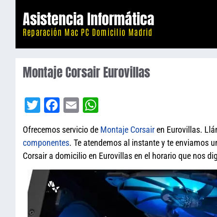
Saltar
Asistencia Informática
al
Reparación Mac PC Domicilio Madrid
contenido
Montaje Corsair Eurovillas
T
Fa
E
W
wi
ce
m
ha
Ofrecemos servicio de
Montaje
Corsair
en Eurovillas. Ll
tt
bo
ail
ts
componentes
. Te atendemos al instante y te enviamos 
er
ok
A
Corsair a domicilio en Eurovillas en el horario que nos di
pp