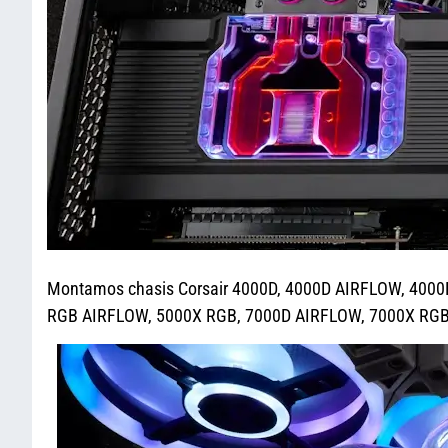
Montamos chasis Corsair 4000D, 4000D AIRFLOW, 400
RGB AIRFLOW, 5000X RGB, 7000D AIRFLOW, 7000X RGB