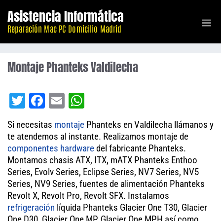
Saltar
Asistencia Informática
M
al
Reparación Mac PC Domicilio Madrid
contenido
Montaje Phanteks Valdilecha
T
Fa
E
W
wi
ce
m
ha
Si necesitas
montaje
Phanteks en Valdilecha llámanos y
tt
bo
ail
ts
te atendemos al instante. Realizamos montaje de
er
ok
A
componentes
hardware
del fabricante Phanteks.
Montamos chasis ATX, ITX, mATX Phanteks Enthoo
pp
Series, Evolv Series, Eclipse Series, NV7 Series, NV5
Series, NV9 Series, fuentes de alimentación Phanteks
Revolt X, Revolt Pro, Revolt SFX. Instalamos
refrigeración
líquida Phanteks Glacier One T30, Glacier
One D30, Glacier One MP, Glacier One MPH así como