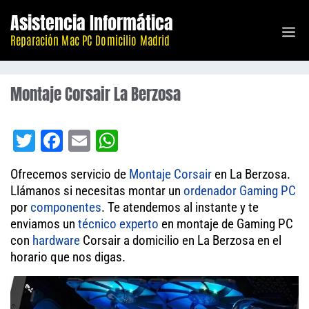
Saltar
Asistencia Informática
M
al
Reparación Mac PC Domicilio Madrid
contenido
Montaje Corsair La Berzosa
T
Fa
E
W
wi
ce
m
ha
Ofrecemos servicio de
Montaje
Corsair
en La Berzosa.
tt
bo
ail
ts
Llámanos si necesitas montar un
ordenador
Gaming PC
er
ok
A
por
componentes
. Te atendemos al instante y te
enviamos un
técnico experto
pp
en montaje de Gaming PC
con
hardware
Corsair a domicilio en La Berzosa en el
horario que nos digas.