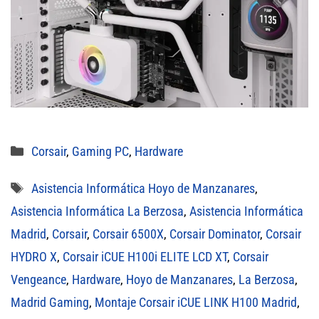
Categorías
Corsair
,
Gaming PC
,
Hardware
Etiquetas
Asistencia Informática Hoyo de Manzanares
,
Asistencia Informática La Berzosa
,
Asistencia Informática
Madrid
,
Corsair
,
Corsair 6500X
,
Corsair Dominator
,
Corsair
HYDRO X
,
Corsair iCUE H100i ELITE LCD XT
,
Corsair
Vengeance
,
Hardware
,
Hoyo de Manzanares
,
La Berzosa
,
Madrid Gaming
,
Montaje Corsair iCUE LINK H100 Madrid
,