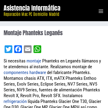
Saltar
Asistencia Informática
M
al
Reparación Mac PC Domicilio Madrid
contenido
Montaje Phanteks Leganés
T
Fa
E
W
wi
ce
m
ha
Si necesitas
montaje
Phanteks en Leganés llámanos y
tt
bo
ail
ts
te atendemos al instante. Realizamos montaje de
er
ok
A
componentes
hardware
del fabricante Phanteks.
Montamos chasis ATX, ITX, mATX Phanteks Enthoo
pp
Series, Evolv Series, Eclipse Series, NV7 Series, NV5
Series, NV9 Series, fuentes de alimentación Phanteks
Revolt X, Revolt Pro, Revolt SFX. Instalamos
refrigeración
líquida Phanteks Glacier One T30, Glacier
One D30, Glacier One MP, Glacier One MPH así como