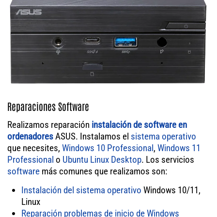
Reparaciones Software
Realizamos reparación
instalación de software en
ordenadores
ASUS. Instalamos el
sistema operativo
que necesites,
Windows 10 Professional
,
Windows 11
Professional
o
Ubuntu Linux Desktop
. Los servicios
software
más comunes que realizamos son:
Instalación del sistema operativo
Windows 10/11,
Linux
Reparación problemas de inicio de Windows