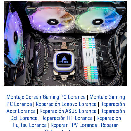
Montaje Corsair Gaming PC Loranca
|
Montaje Gaming
PC Loranca
|
Reparación Lenovo Loranca
|
Reparación
Acer Loranca
|
Reparación ASUS Loranca
|
Reparación
Dell Loranca
|
Reparación HP Loranca
|
Reparación
Fujitsu Loranca
|
Reparar TPV Loranca
|
Reparar