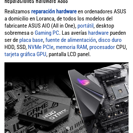
Reparaciones Hardware ASUS
Realizamos
reparación hardware
en ordenadores ASUS
a domicilio en Loranca, de todos los modelos del
fabricante ASUS AIO (All in One),
portátil
, desktop
sobremesa o
Gaming PC
. Las averías
hardware
pueden
ser de
placa base
,
fuente de alimentación
,
disco duro
HDD, SSD,
NVMe PCIe
,
memoria RAM
,
procesador
CPU,
tarjeta gráfica GPU
, pantalla LCD panel.