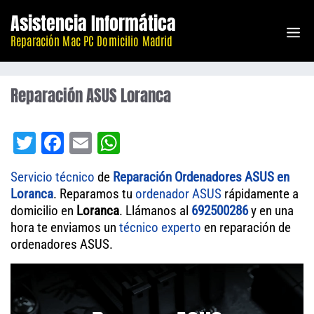
Saltar
Asistencia Informática
M
al
Reparación Mac PC Domicilio Madrid
contenido
Reparación ASUS Loranca
T
Fa
E
W
wi
ce
m
ha
Servicio técnico
de
Reparación Ordenadores ASUS en
tt
bo
ail
ts
Loranca
. Reparamos tu
ordenador
ASUS
rápidamente a
er
ok
A
domicilio en
Loranca
. Llámanos al
692500286
y en una
hora te enviamos un
técnico experto
pp
en reparación de
ordenadores ASUS.