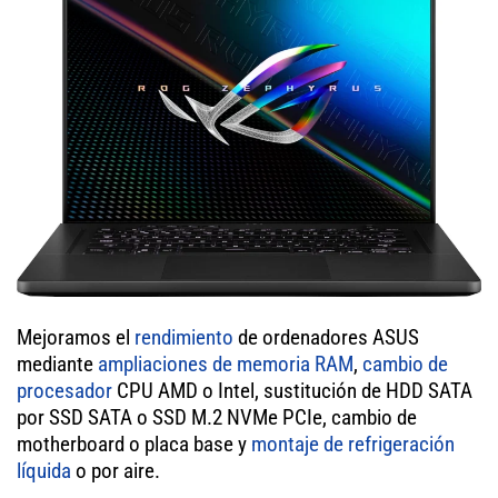
Mejoramos el
rendimiento
de ordenadores ASUS
mediante
ampliaciones de memoria RAM
,
cambio de
procesador
CPU AMD o Intel, sustitución de HDD SATA
por SSD SATA o SSD M.2 NVMe PCIe, cambio de
motherboard o placa base y
montaje de refrigeración
líquida
o por aire.