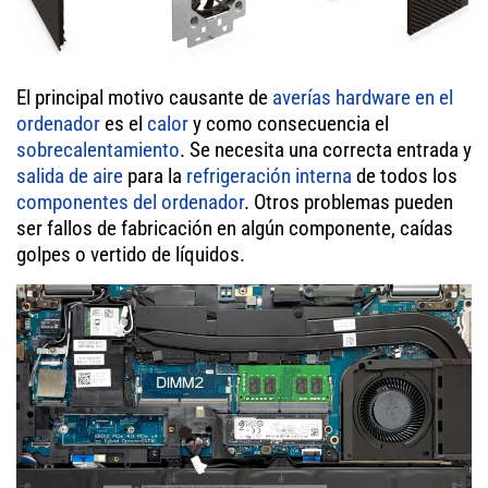
El principal motivo causante de
averías hardware en el
ordenador
es el
calor
y como consecuencia el
sobrecalentamiento
. Se necesita una correcta entrada y
salida de aire
para la
refrigeración interna
de todos los
componentes del ordenador
. Otros problemas pueden
ser fallos de fabricación en algún componente, caídas
golpes o vertido de líquidos.