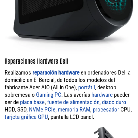
Reparaciones Hardware Dell
Realizamos
reparación hardware
en ordenadores Dell a
domicilio en El Bercial, de todos los modelos del
fabricante Acer AIO (All in One),
portátil
, desktop
sobremesa o
Gaming PC
. Las averías
hardware
pueden
ser de
placa base
,
fuente de alimentación
,
disco duro
HDD, SSD,
NVMe PCIe
,
memoria RAM
,
procesador
CPU,
tarjeta gráfica GPU
, pantalla LCD panel.