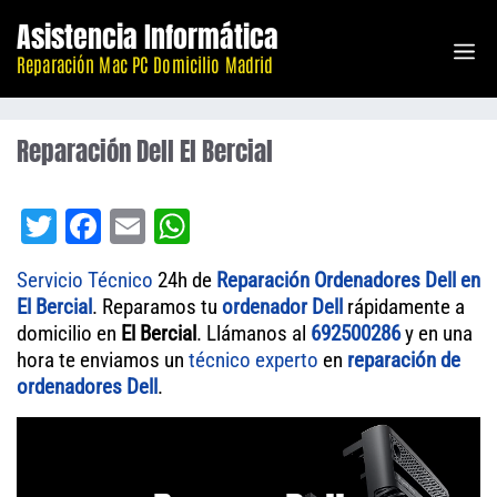
Saltar
Asistencia Informática
M
al
Reparación Mac PC Domicilio Madrid
contenido
Reparación Dell El Bercial
T
Fa
E
W
wi
ce
m
ha
Servicio Técnico
24h de
Reparación Ordenadores Dell en
tt
bo
ail
ts
El Bercial
. Reparamos tu
ordenador
Dell
rápidamente a
er
ok
A
domicilio en
El Bercial
. Llámanos al
692500286
y en una
hora te enviamos un
técnico experto
pp
en
reparación de
ordenadores Dell
.