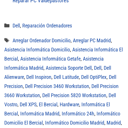
Reparar PC Valdepastores
Categorías
Dell
,
Reparación Ordenadores
Etiquetas
Arreglar Ordenador Domicilio
,
Arreglar PC Madrid
,
Asistencia Informática Domicilio
,
Asistencia Informática El
Bercial
,
Asistencia Informática Getafe
,
Asistencia
Informática Madrid
,
Asistencia Soporte Dell
,
Dell
,
Dell
Alienware
,
Dell Inspiron
,
Dell Latitude
,
Dell OptiPlex
,
Dell
Precision
,
Dell Precision 3460 Workstation
,
Dell Precision
3660 Workstation
,
Dell Precision 5820 Workstation
,
Dell
Vostro
,
Dell XPS
,
El Bercial
,
Hardware
,
Informática El
Bercial
,
Informática Madrid
,
Informático 24h
,
Informático
Domicilio El Bercial
,
Informático Domicilio Madrid
,
Madrid
,