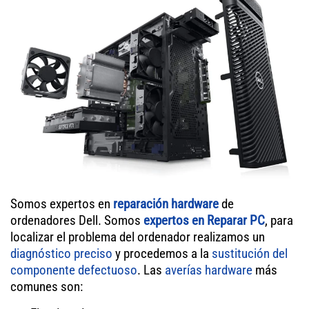
Somos expertos en
reparación hardware
de
ordenadores Dell. Somos
expertos en Reparar PC
, para
localizar el problema del ordenador realizamos un
diagnóstico preciso
y procedemos a la
sustitución del
componente defectuoso
. Las
averías hardware
más
comunes son: