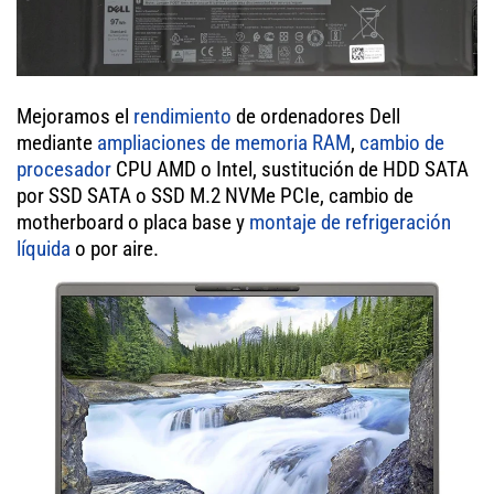
Mejoramos el
rendimiento
de ordenadores Dell
mediante
ampliaciones de memoria RAM
,
cambio de
procesador
CPU AMD o Intel, sustitución de HDD SATA
por SSD SATA o SSD M.2 NVMe PCIe, cambio de
motherboard o placa base y
montaje de refrigeración
líquida
o por aire.