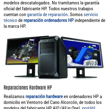
modelos descatalogados. No tramitamos la garantía
oficial del fabricante HP. Todos nuestros trabajos
cuentan con
garantía de reparación
. Somos
servicio
técnico
de
reparación ordenadores HP
independiente de
la marca HP.
Reparaciones Hardware HP
Realizamos
reparación hardware
en ordenadores HP a
domicilio en Ventorro del Cano Alcorcón, de todos los
modelos del fabricante HP AIO (All in One),
portátil
,