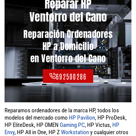
Reparar HP
Ventorro del Cano
Reparación Ordenadores
HP a Domicilio
en Ventorro del Cano
692500286
Reparamos ordenadores de la marca HP, todos los
modelos del mercado como
HP Pavilion
, HP ProDesk,
HP EliteDesk, HP OMEN
Gaming PC
, HP Victus,
HP
Envy
, HP All in One, HP Z
Workstation
y cualquier otros