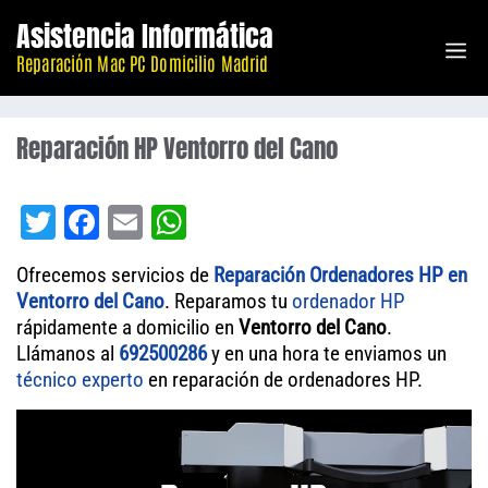
Saltar
Asistencia Informática
M
al
Reparación Mac PC Domicilio Madrid
contenido
Reparación HP Ventorro del Cano
T
Fa
E
W
wi
ce
m
ha
Ofrecemos servicios de
Reparación Ordenadores HP en
tt
bo
ail
ts
Ventorro del Cano
. Reparamos tu
ordenador
HP
er
ok
A
rápidamente a domicilio en
Ventorro del Cano
.
Llámanos al
692500286
pp
y en una hora te enviamos un
técnico experto
en reparación de ordenadores HP.