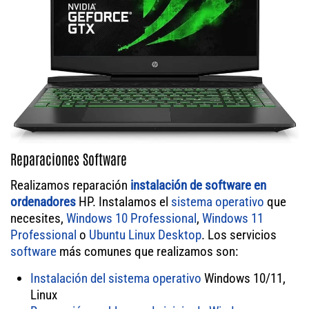
Reparaciones Software
Realizamos reparación
instalación de software en
ordenadores
HP. Instalamos el
sistema operativo
que
necesites,
Windows 10 Professional
,
Windows 11
Professional
o
Ubuntu Linux Desktop
. Los servicios
software
más comunes que realizamos son:
Instalación del sistema operativo
Windows 10/11,
Linux