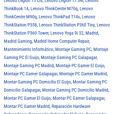
Lenovo Legion T5 i26
,
Lenovo Legion T7 34i
,
Lenovo
ThinkBook 14
,
Lenovo ThinkCentre M70q
,
Lenovo
ThinkCentre M90q
,
Lenovo ThinkPad T14s
,
Lenovo
ThinkStation P358
,
Lenovo ThinkStation P360 Tiny
,
Lenovo
ThinkStation P360 Tower
,
Lenovo Yoga 9i 32
,
Madrid
,
Madrid Gaming
,
Madrid Home Computer Repair
,
Mantenimiento Informático
,
Montaje Gaming PC
,
Montaje
Gaming PC El Guijo
,
Montaje Gaming PC Galapagar
,
Montaje Gaming PC Madrid
,
Montaje PC Gamer El Guijo
,
Montaje PC Gamer Galapagar
,
Montaje PC Gamer Madrid
,
Montar Gaming PC Domicilio El Guijo
,
Montar Gaming PC
Domicilio Galapagar
,
Montar Gaming PC Domicilio Madrid
,
Montar PC Gamer El Guijo
,
Montar PC Gamer Galapagar
,
Montar PC Gamer Madrid
,
Reparación Hardware