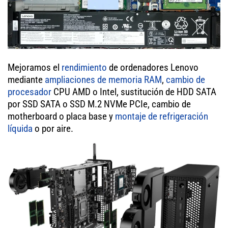
Mejoramos el
rendimiento
de ordenadores Lenovo
mediante
ampliaciones de memoria RAM
,
cambio de
procesador
CPU AMD o Intel, sustitución de HDD SATA
por SSD SATA o SSD M.2 NVMe PCIe, cambio de
motherboard o placa base y
montaje de refrigeración
líquida
o por aire.