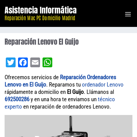
Saltar
Asistencia Informática
M
al
Reparación Mac PC Domicilio Madrid
contenido
Reparación Lenovo El Guijo
T
Fa
E
W
wi
ce
m
ha
Ofrecemos servicios de
Reparación Ordenadores
tt
bo
ail
ts
Lenovo en El Guijo
. Reparamos tu
ordenador
Lenovo
er
ok
A
rápidamente a domicilio en
El Guijo
. Llámanos al
692500286
y en una hora te enviamos un
pp
técnico
experto
en reparación de ordenadores Lenovo.