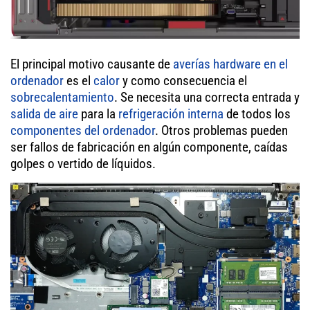
El principal motivo causante de
averías hardware en el
ordenador
es el
calor
y como consecuencia el
sobrecalentamiento
. Se necesita una correcta entrada y
salida de aire
para la
refrigeración interna
de todos los
componentes del ordenador
. Otros problemas pueden
ser fallos de fabricación en algún componente, caídas
golpes o vertido de líquidos.