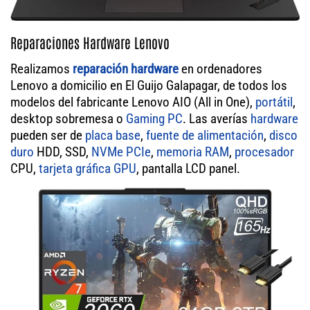
Reparaciones Hardware Lenovo
Realizamos
reparación hardware
en ordenadores
Lenovo a domicilio en El Guijo Galapagar, de todos los
modelos del fabricante Lenovo AIO (All in One),
portátil
,
desktop sobremesa o
Gaming PC
. Las averías
hardware
pueden ser de
placa base
,
fuente de alimentación
,
disco
duro
HDD, SSD,
NVMe PCIe
,
memoria RAM
,
procesador
CPU,
tarjeta gráfica GPU
, pantalla LCD panel.