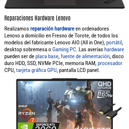
Reparaciones Hardware Lenovo
Realizamos
reparación hardware
en ordenadores
Lenovo a domicilio en Fresno de Torote, de todos los
modelos del fabricante Lenovo AIO (All in One),
portátil
,
desktop sobremesa o
Gaming PC
. Las averías
hardware
pueden ser de
placa base
,
fuente de alimentación
, disco
duro HDD, SSD, NVMe PCIe, memoria RAM,
procesador
CPU,
tarjeta gráfica GPU
, pantalla LCD panel.