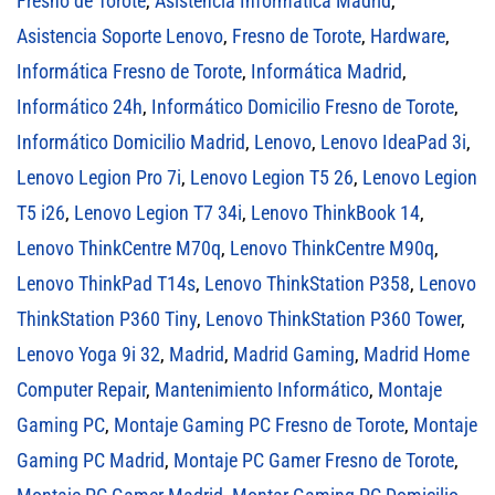
Fresno de Torote
,
Asistencia Informática Madrid
,
Asistencia Soporte Lenovo
,
Fresno de Torote
,
Hardware
,
Informática Fresno de Torote
,
Informática Madrid
,
Informático 24h
,
Informático Domicilio Fresno de Torote
,
Informático Domicilio Madrid
,
Lenovo
,
Lenovo IdeaPad 3i
,
Lenovo Legion Pro 7i
,
Lenovo Legion T5 26
,
Lenovo Legion
T5 i26
,
Lenovo Legion T7 34i
,
Lenovo ThinkBook 14
,
Lenovo ThinkCentre M70q
,
Lenovo ThinkCentre M90q
,
Lenovo ThinkPad T14s
,
Lenovo ThinkStation P358
,
Lenovo
ThinkStation P360 Tiny
,
Lenovo ThinkStation P360 Tower
,
Lenovo Yoga 9i 32
,
Madrid
,
Madrid Gaming
,
Madrid Home
Computer Repair
,
Mantenimiento Informático
,
Montaje
Gaming PC
,
Montaje Gaming PC Fresno de Torote
,
Montaje
Gaming PC Madrid
,
Montaje PC Gamer Fresno de Torote
,