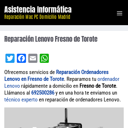
Saltar
Asistencia Informática
M
al
Reparación Mac PC Domicilio Madrid
contenido
Reparación Lenovo Fresno de Torote
T
Fa
E
W
wi
ce
m
ha
Ofrecemos servicios de
Reparación Ordenadores
tt
bo
ail
ts
Lenovo en Fresno de Torote
. Reparamos tu
ordenador
er
ok
A
Lenovo
rápidamente a domicilio en
Fresno de Torote
.
Llámanos al
692500286
pp
y en una hora te enviamos un
técnico experto
en reparación de ordenadores Lenovo.