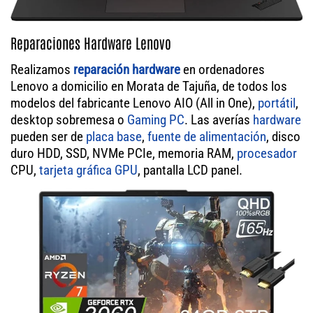
Reparaciones Hardware Lenovo
Realizamos
reparación hardware
en ordenadores
Lenovo a domicilio en Morata de Tajuña, de todos los
modelos del fabricante Lenovo AIO (All in One),
portátil
,
desktop sobremesa o
Gaming PC
. Las averías
hardware
pueden ser de
placa base
,
fuente de alimentación
, disco
duro HDD, SSD, NVMe PCIe, memoria RAM,
procesador
CPU,
tarjeta gráfica GPU
, pantalla LCD panel.