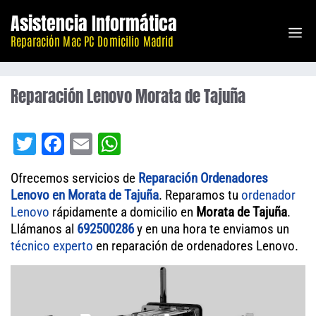
Saltar
Asistencia Informática
M
al
Reparación Mac PC Domicilio Madrid
contenido
Reparación Lenovo Morata de Tajuña
T
Fa
E
W
wi
ce
m
ha
Ofrecemos servicios de
Reparación Ordenadores
tt
bo
ail
ts
Lenovo en Morata de Tajuña
. Reparamos tu
ordenador
er
ok
A
Lenovo
rápidamente a domicilio en
Morata de Tajuña
.
Llámanos al
692500286
pp
y en una hora te enviamos un
técnico experto
en reparación de ordenadores Lenovo.