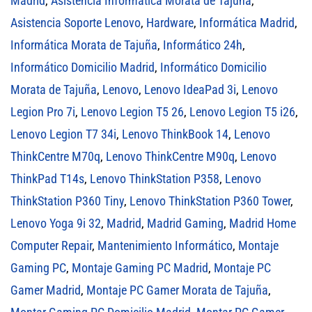
Madrid
,
Asistencia Informática Morata de Tajuña
,
Asistencia Soporte Lenovo
,
Hardware
,
Informática Madrid
,
Informática Morata de Tajuña
,
Informático 24h
,
Informático Domicilio Madrid
,
Informático Domicilio
Morata de Tajuña
,
Lenovo
,
Lenovo IdeaPad 3i
,
Lenovo
Legion Pro 7i
,
Lenovo Legion T5 26
,
Lenovo Legion T5 i26
,
Lenovo Legion T7 34i
,
Lenovo ThinkBook 14
,
Lenovo
ThinkCentre M70q
,
Lenovo ThinkCentre M90q
,
Lenovo
ThinkPad T14s
,
Lenovo ThinkStation P358
,
Lenovo
ThinkStation P360 Tiny
,
Lenovo ThinkStation P360 Tower
,
Lenovo Yoga 9i 32
,
Madrid
,
Madrid Gaming
,
Madrid Home
Computer Repair
,
Mantenimiento Informático
,
Montaje
Gaming PC
,
Montaje Gaming PC Madrid
,
Montaje PC
Gamer Madrid
,
Montaje PC Gamer Morata de Tajuña
,