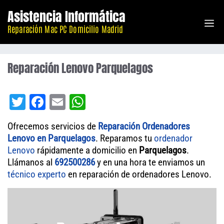
Saltar
Asistencia Informática
M
al
Reparación Mac PC Domicilio Madrid
contenido
Reparación Lenovo Parquelagos
T
Fa
E
W
wi
ce
m
ha
Ofrecemos servicios de
Reparación Ordenadores
tt
bo
ail
ts
Lenovo en Parquelagos
. Reparamos tu
ordenador
er
ok
A
Lenovo
rápidamente a domicilio en
Parquelagos
.
Llámanos al
692500286
pp
y en una hora te enviamos un
técnico experto
en reparación de ordenadores Lenovo.