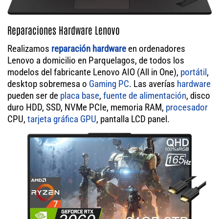
Reparaciones Hardware Lenovo
Realizamos
reparación hardware
en ordenadores
Lenovo a domicilio en Parquelagos, de todos los
modelos del fabricante Lenovo AIO (All in One),
portátil
,
desktop sobremesa o
Gaming PC
. Las averías
hardware
pueden ser de
placa base
,
fuente de alimentación
, disco
duro HDD, SSD, NVMe PCIe, memoria RAM,
procesador
CPU,
tarjeta gráfica GPU
, pantalla LCD panel.