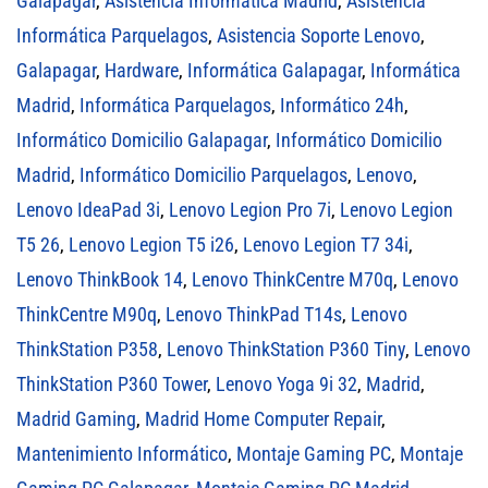
Galapagar
,
Asistencia Informática Madrid
,
Asistencia
Informática Parquelagos
,
Asistencia Soporte Lenovo
,
Galapagar
,
Hardware
,
Informática Galapagar
,
Informática
Madrid
,
Informática Parquelagos
,
Informático 24h
,
Informático Domicilio Galapagar
,
Informático Domicilio
Madrid
,
Informático Domicilio Parquelagos
,
Lenovo
,
Lenovo IdeaPad 3i
,
Lenovo Legion Pro 7i
,
Lenovo Legion
T5 26
,
Lenovo Legion T5 i26
,
Lenovo Legion T7 34i
,
Lenovo ThinkBook 14
,
Lenovo ThinkCentre M70q
,
Lenovo
ThinkCentre M90q
,
Lenovo ThinkPad T14s
,
Lenovo
ThinkStation P358
,
Lenovo ThinkStation P360 Tiny
,
Lenovo
ThinkStation P360 Tower
,
Lenovo Yoga 9i 32
,
Madrid
,
Madrid Gaming
,
Madrid Home Computer Repair
,
Mantenimiento Informático
,
Montaje Gaming PC
,
Montaje