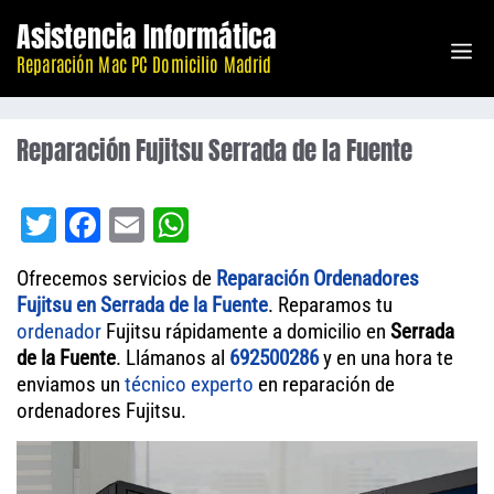
Saltar
Asistencia Informática
M
al
Reparación Mac PC Domicilio Madrid
contenido
Reparación Fujitsu Serrada de la Fuente
T
Fa
E
W
wi
ce
m
ha
Ofrecemos servicios de
Reparación Ordenadores
tt
bo
ail
ts
Fujitsu en Serrada de la Fuente
. Reparamos tu
er
ok
A
ordenador
Fujitsu rápidamente a domicilio en
Serrada
de la Fuente
. Llámanos al
pp
692500286
y en una hora te
enviamos un
técnico experto
en reparación de
ordenadores Fujitsu.