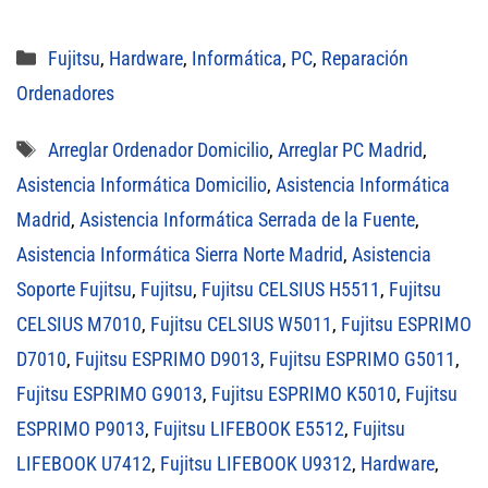
Categorías
Fujitsu
,
Hardware
,
Informática
,
PC
,
Reparación
Ordenadores
Etiquetas
Arreglar Ordenador Domicilio
,
Arreglar PC Madrid
,
Asistencia Informática Domicilio
,
Asistencia Informática
Madrid
,
Asistencia Informática Serrada de la Fuente
,
Asistencia Informática Sierra Norte Madrid
,
Asistencia
Soporte Fujitsu
,
Fujitsu
,
Fujitsu CELSIUS H5511
,
Fujitsu
CELSIUS M7010
,
Fujitsu CELSIUS W5011
,
Fujitsu ESPRIMO
D7010
,
Fujitsu ESPRIMO D9013
,
Fujitsu ESPRIMO G5011
,
Fujitsu ESPRIMO G9013
,
Fujitsu ESPRIMO K5010
,
Fujitsu
ESPRIMO P9013
,
Fujitsu LIFEBOOK E5512
,
Fujitsu
LIFEBOOK U7412
,
Fujitsu LIFEBOOK U9312
,
Hardware
,