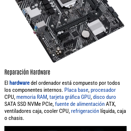
Reparación Hardware
El
hardware
del ordenador está compuesto por todos
los componentes internos.
Placa base
,
procesador
CPU,
memoria RAM
,
tarjeta gráfica GPU
,
disco duro
SATA SSD NVMe PCIe,
fuente de alimentación
ATX,
ventiladores caja, cooler CPU,
refrigeración
líquida, caja
o chasis.