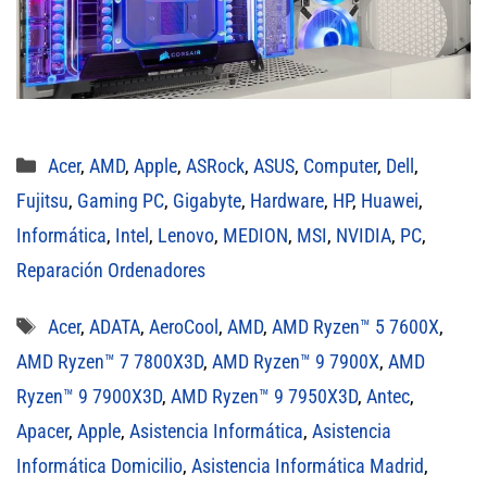
Categorías
Acer
,
AMD
,
Apple
,
ASRock
,
ASUS
,
Computer
,
Dell
,
Fujitsu
,
Gaming PC
,
Gigabyte
,
Hardware
,
HP
,
Huawei
,
Informática
,
Intel
,
Lenovo
,
MEDION
,
MSI
,
NVIDIA
,
PC
,
Reparación Ordenadores
Etiquetas
Acer
,
ADATA
,
AeroCool
,
AMD
,
AMD Ryzen™ 5 7600X
,
AMD Ryzen™ 7 7800X3D
,
AMD Ryzen™ 9 7900X
,
AMD
Ryzen™ 9 7900X3D
,
AMD Ryzen™ 9 7950X3D
,
Antec
,
Apacer
,
Apple
,
Asistencia Informática
,
Asistencia
Informática Domicilio
,
Asistencia Informática Madrid
,