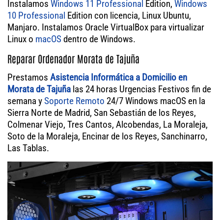
Instalamos
Windows 11 Professional
Edition,
Windows
10 Professional
Edition con licencia, Linux Ubuntu,
Manjaro. Instalamos Oracle VirtualBox para virtualizar
Linux o
macOS
dentro de Windows.
Reparar Ordenador Morata de Tajuña
Prestamos
Asistencia Informática a Domicilio en
Morata de Tajuña
las 24 horas Urgencias Festivos fin de
semana y
Soporte Remoto
24/7 Windows macOS en la
Sierra Norte de Madrid, San Sebastián de los Reyes,
Colmenar Viejo, Tres Cantos, Alcobendas, La Moraleja,
Soto de la Moraleja, Encinar de los Reyes, Sanchinarro,
Las Tablas.