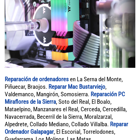
Reparación de ordenadores
en La Serna del Monte,
Piñuecar, Braojos.
Reparar Mac Bustarviejo
,
Valdemanco, Mangirón, Somosierra.
Reparación PC
Miraflores de la Sierra
, Soto del Real, El Boalo,
Mataelpino, Manzanares el Real, Cerceda, Cercedilla,
Navacerrada, Becerril de la Sierra, Moralzarzal,
Alpedrete, Collado Mediano, Collado Villalba.
Reparar
Ordenador Galapagar
, El Escorial, Torrelodones,
Guadarrama, Los Molinos, Las Matas.