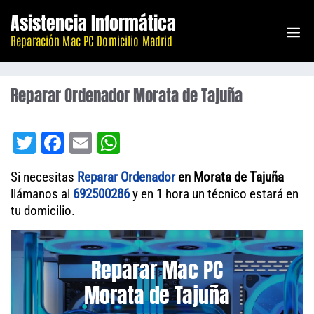
Saltar
Asistencia Informática
M
al
Reparación Mac PC Domicilio Madrid
contenido
Reparar Ordenador Morata de Tajuña
T
Fa
E
W
wi
ce
m
ha
Si necesitas
Reparar Ordenador
en Morata de Tajuña
tt
bo
ail
ts
llámanos al
692500286
y en 1 hora un técnico estará en
er
ok
A
tu domicilio.
pp
Reparar Mac PC
Morata de Tajuña