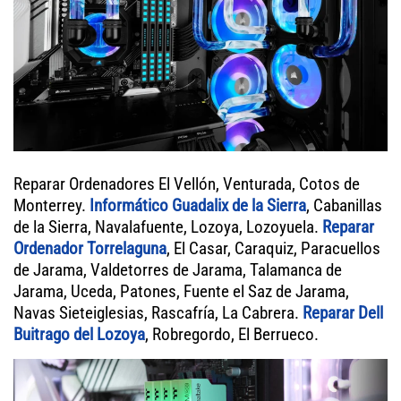
Reparar Ordenadores El Vellón, Venturada, Cotos de
Monterrey.
Informático Guadalix de la Sierra
, Cabanillas
de la Sierra, Navalafuente, Lozoya, Lozoyuela.
Reparar
Ordenador Torrelaguna
, El Casar, Caraquiz, Paracuellos
de Jarama, Valdetorres de Jarama, Talamanca de
Jarama, Uceda, Patones, Fuente el Saz de Jarama,
Navas Sieteiglesias, Rascafría, La Cabrera.
Reparar Dell
Buitrago del Lozoya
, Robregordo, El Berrueco.