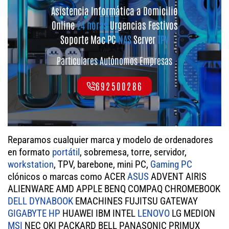
Asistencia Informática a Domicilio
Online
24 horas
Urgencias Festivos
Soporte Mac PC
NAS
Server
TPV
Particulares Autónomos Empresas
692500286
Reparamos cualquier marca y modelo de ordenadores
en formato
portátil
, sobremesa, torre, servidor,
workstation
, TPV, barebone, mini PC,
Gaming PC
clónicos o marcas como ACER
ASUS
ADVENT AIRIS
ALIENWARE AMD APPLE BENQ COMPAQ CHROMEBOOK
DELL
DYNABOOK
EMACHINES FUJITSU GATEWAY
GIGABYTE
HP
HUAWEI IBM INTEL
LENOVO
LG MEDION
MSI
NEC OKI PACKARD BELL PANASONIC PRIMUX