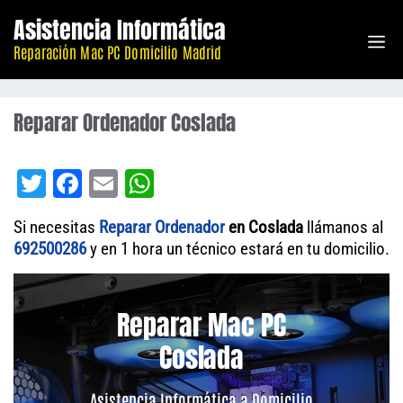
Saltar
Asistencia Informática
M
al
Reparación Mac PC Domicilio Madrid
contenido
Reparar Ordenador Coslada
T
Fa
E
W
wi
ce
m
ha
Si necesitas
Reparar Ordenador
en Coslada
llámanos al
tt
bo
ail
ts
692500286
y en 1 hora un técnico estará en tu domicilio.
er
ok
A
pp
Reparar Mac PC
Coslada
Asistencia Informática a Domicilio