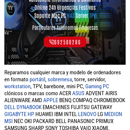
Online 24h Urgencias Festivos
Soporte Mac PC
NAS
Server
TPV
Particulares Autónomos Empresas
692500286
Reparamos cualquier marca y modelo de ordenadores
en formato
portátil
,
sobremesa
, torre, servidor,
workstation
, TPV, barebone, mini PC,
Gaming PC
clónicos o marcas como ACER
ASUS
ADVENT AIRIS
ALIENWARE AMD
APPLE
BENQ COMPAQ CHROMEBOOK
DELL
DYNABOOK
EMACHINES FUJITSU GATEWAY
GIGABYTE
HP
HUAWEI IBM INTEL
LENOVO
LG
MEDION
MSI
NEC OKI PACKARD BELL PANASONIC PRIMUX
SAMSUNG SHARP SONY TOSHIBA VAIO XIAOMI.