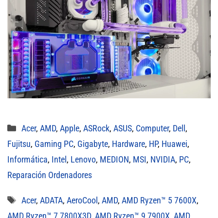
Categorías
Acer
,
AMD
,
Apple
,
ASRock
,
ASUS
,
Computer
,
Dell
,
Fujitsu
,
Gaming PC
,
Gigabyte
,
Hardware
,
HP
,
Huawei
,
Informática
,
Intel
,
Lenovo
,
MEDION
,
MSI
,
NVIDIA
,
PC
,
Reparación Ordenadores
Etiquetas
Acer
,
ADATA
,
AeroCool
,
AMD
,
AMD Ryzen™ 5 7600X
,
AMD Ryzen™ 7 7800X3D
,
AMD Ryzen™ 9 7900X
,
AMD