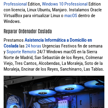
Professional
Edition,
Windows 10 Professional
Edition
con licencia, Linux Ubuntu, Manjaro. Instalamos Oracle
VirtualBox para virtualizar Linux o
macOS
dentro de
Windows.
Reparar Ordenador Coslada
Prestamos
Asistencia Informática a Domicilio en
Coslada
las
24 horas
Urgencias Festivos fin de semana
y
Soporte Remoto
24/7 Windows macOS en la Sierra
Norte de Madrid, San Sebastián de los Reyes, Colmenar
Viejo, Tres Cantos, Alcobendas, La Moraleja, Soto de la
Moraleja, Encinar de los Reyes, Sanchinarro, Las Tablas.