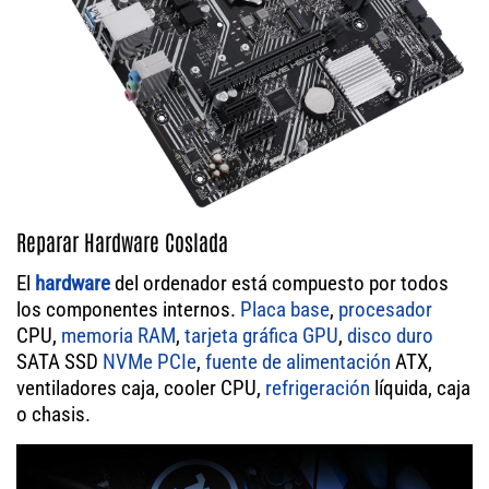
Reparar Hardware Coslada
El
hardware
del ordenador está compuesto por todos
los componentes internos.
Placa base
,
procesador
CPU,
memoria RAM
,
tarjeta gráfica GPU
,
disco duro
SATA SSD
NVMe PCIe
,
fuente de alimentación
ATX,
ventiladores caja, cooler CPU,
refrigeración
líquida, caja
o chasis.